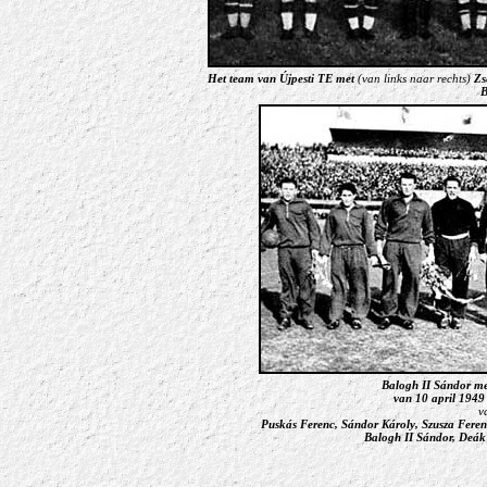
Het team van Újpesti TE met
(van links naar rechts)
Zse
B
Balogh II Sándor met
van 10 april 1949 
v
Puskás Ferenc, Sándor Károly, Szusza Ferenc
Balogh II Sándor, Deák 