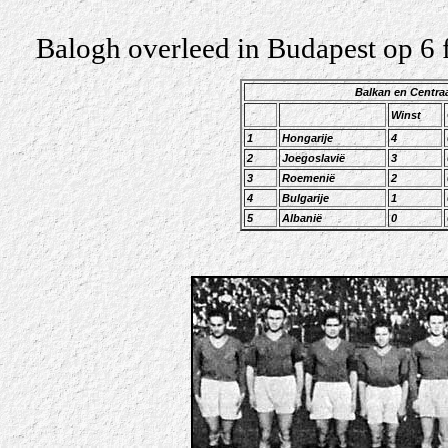
Balogh overleed in Budapest op 6 f
Balkan en Centra
Winst
1
Hongarije
4
2
Joegoslavië
3
3
Roemenië
2
4
Bulgarije
1
5
Albanië
0