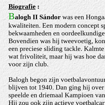
Biografie
:
B
alogh II Sándor
was een Hongaar
kwaliteiten. Een modern concept sp
bekwaamheden en oordeelkundige p
Bovendien was hij tweevoetig, kon 
een preciese sliding tackle. Kalmt
wat frivoliteit, maar hij was hoe 
voor zijn club.
Balogh begon zijn voetbalavontuur
blijven tot 1940. Dan ging hij ove
speelde en driemaal Kampioen van
Hij zou ook zijn actieve voetbalcarr