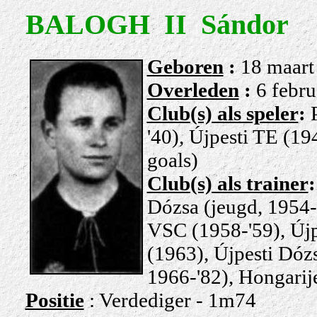
BALOGH II Sándor
Gebore
n
:
18 maart
Overleden
:
6 febru
Club(s) als speler
:
'40), Újpesti TE (19
goals)
Club(s) als trainer
Dózsa (jeugd, 1954-
VSC (1958-'59), Újp
(1963), Újpesti Dózs
1966-'82), Hongarij
Positie
: Verdediger - 1m74