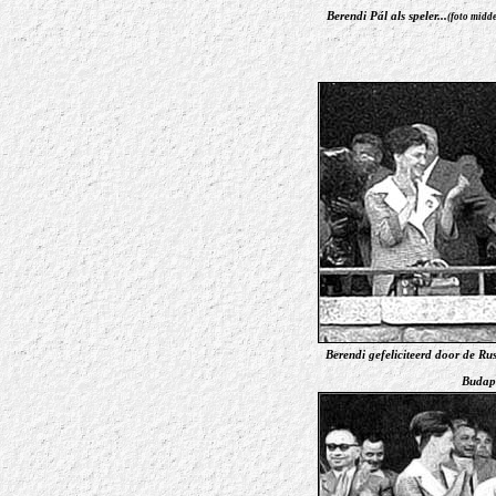
Berendi Pál als speler...
(foto midde
Berendi gefeliciteerd door de Ru
Budape