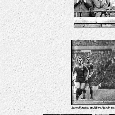
Berendi
en Albert Flórián
(rechts)
(mi