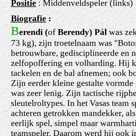
Positie
: Middenveldspeler (links)
Biografie
:
B
erendi (
of
Berendy) Pál
was zek
73 kg), zijn troetelnaam was "Boto
betrouwbare, gedisciplineerde en nu
zelfopoffering en volharding. Hij 
tackelen en de bal afnemen; ook bo
Zijn eerder kleine gestalte vormde
was zeer lenig. Zijn tactische rij
sleutelroltypes. In het Vasas team s
achteren getrokken mandekker, als e
eerlijk spel, simpel maar warmharti
teamspeler. Daarom werd hij ook in