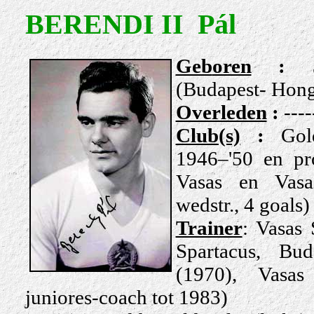
BERENDI II Pál
Geb
oren
:
(Budapest- Hong
Overleden
:
----
Club(s)
:
Gol
1946–'50 en pr
Vasas en Vasa
wedstr., 4 goals)
Trainer
: Vasas
Spartacus, Bu
(1970), Vasas
juniores-coach tot 1983)