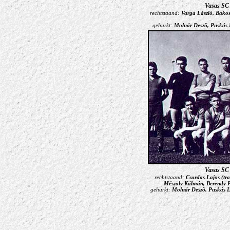
Vasas SC
rechtstaand:
Varga László, Bakos
gehurkt:
Molnár Deszõ, Puskás L
Vasas SC
rechtstaand:
Csordas Lajos (tr
Mészöly Kálmán
, Berendy P
gehurkt:
Molnár Deszõ, Puskás La