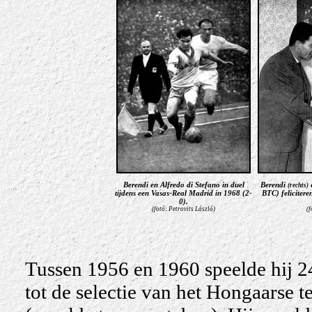
Berendi
en Alfredo di Stefano in duel
Berendi
e
(rechts)
tijdens een Vasas-Real Madrid in 1968 (2-
BTC) felicitere
0)
.
(fotó: Petrovits László)
(f
Tussen 1956 en 1960 speelde hij 24
tot de selectie van het Hongaarse