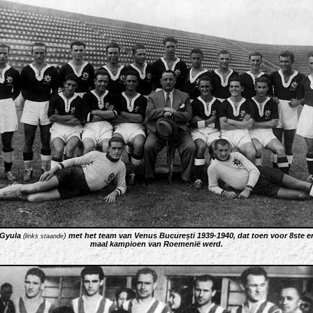
 Gyula
)
met het team van Venus București 1939-1940, dat toen voor 8ste en
(links staande
maal kampioen van Roemenië werd
.