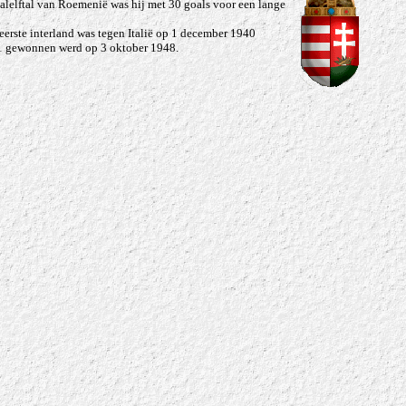
alelftal van Roemenië was hij met 30 goals voor een lange
eerste interland was tegen Italië op 1 december 1940
2-1 gewonnen werd op 3 oktober 1948.