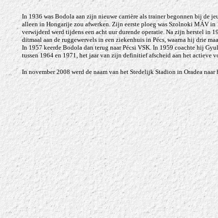
In 1936 was Bodola aan zijn nieuwe carrière als trainer begonnen bij de je
alleen in Hongarije zou afwerken. Zijn eerste ploeg was Szolnoki MÁV in 1
verwijderd werd tijdens een acht uur durende operatie. Na zijn herstel i
ditmaal aan de ruggewervels in een ziekenhuis in Pécs, waarna hij drie maa
In 1957 keerde Bodola dan terug naar Pécsi VSK. In 1959 coachte hij Gyul
tussen 1964 en 1971, het jaar van zijn definitief afscheid aan het actieve v
In november 2008 werd de naam van het Stedelijk Stadion in Oradea naa