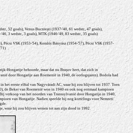
r., 52 goals), Venus București (1937-'40, 61 wedstr., 47 goals),
'46, 3 wedstr., 3 goals), MTK (1946-'49, 83 wedstr., 35 goals)
), Pécsi VSK (1953-'54), Komlói Bányász (1954-'57), Pécsi VSK (1957-
'71)
nrijk-Hongarije behoorde, maar dat nu
Brașov
heet, dat zich in
vanië door Hongarije aan Roemenië in 1940, de oorlogsjaren). Bodola had
 in het eerste elftal van
Nagyváradi AC
, waar hij zou blijven tot 1937. Toen
0), de Beker van Roemenië won in 1940 en ook nog eenmaal kampioen
 Bij verkoop van het noorden van Transsylvanië door Hongarije in 1940,
ampioen van Hongarije. Nadien speelde hij nog kortelings voor Nemzeti
igde.
e, waar hij zou blijven wonen tot aan zijn dood in 1992.