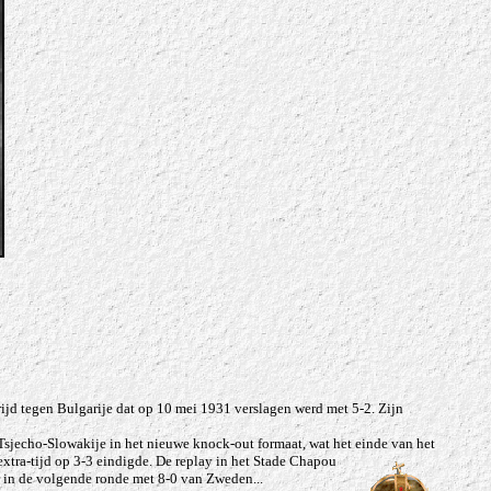
rijd tegen Bulgarije dat op 10 mei 1931 verslagen werd met 5-2. Zijn
Tsjecho-Slowakije in het nieuwe knock-out formaat, wat het einde van het
xtra-tijd op 3-3 eindigde. De replay in het Stade Chapou
 in de volgende ronde met 8-0 van Zweden...