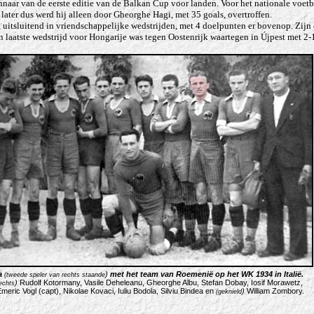
aar van de eerste editie van de Balkan Cup voor landen.
Voor het nationale voetb
l later dus werd hij alleen door Gheorghe Hagi, met 35 goals, overtroffen.
 uitsluitend in vriendschappelijke wedstrijden, met 4 doelpunten er bovenop. Zijn 
jn laatste wedstrijd voor Hongarije was tegen Oostenrijk waartegen in Újpest met 
a
)
met het team van Roemenië op het WK 1934 in Italië
.
(tweede speler van rechts staande
)
Rudolf Kotormany, Vasile Deheleanu, Gheorghe Albu, Stefan Dobay, Iosif Morawetz,
rechts
Emeric Vogl (capt), Nikolae Kovaci, Iuliu Bodola, Silviu Bindea en
)
William Zombory.
(geknield