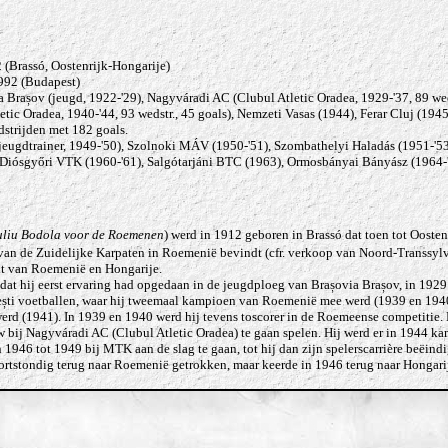
 (Brassó, Oostenrijk-Hongarije)
992 (Budapest)
 Brașov (jeugd, 1922-'29), Nagyváradi AC (Clubul Atletic Oradea, 1929-'37, 89 wedst
ic Oradea, 1940-'44, 93 wedstr., 45 goals), Nemzeti Vasas (1944), Ferar Cluj (1945-
dstrijden met 182 goals.
ugdtrainer, 1949-'50), Szolnoki MÁV (1950-'51), Szombathelyi Haladás (1951-'53
, Diósgyőri VTK (1960-'61), Salgótarjáni BTC (1963), Ormosbányai Bányász (1964-
uliu Bodola voor de Roemenen
) werd in 1912 geboren in Brassó dat toen tot Ooste
van de Zuidelijke Karpaten in Roemenië bevindt (cfr. verkoop van Noord-Transsyl
it van Roemenië en Hongarije.
adat hij eerst ervaring had opgedaan in de jeugdploeg van
Brașovia
Brașov
, in 1929
ști
voetballen, waar hij tweemaal kampioen van Roemenië mee werd (1939 en 194
rd (1941). In 1939 en 1940 werd hij tevens toscorer in de Roemeense competitie.
 bij Nagyváradi AC (Clubul Atletic Oradea) te gaan spelen. Hij werd er in 1944 k
 1946 tot 1949 bij MTK aan de slag te gaan, tot hij dan zijn spelerscarrière beëind
ortstondig terug naar Roemenië getrokken, maar keerde in 1946 terug naar Hongarij