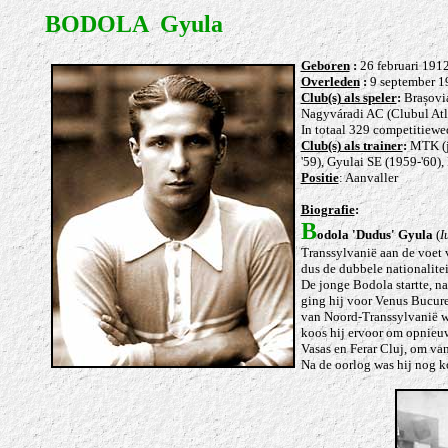
BODOLA Gyula
Geboren
:
26 februari 1912
Overleden
:
9 september 1
Club(s) als speler
:
Brașovia
Nagyváradi AC (Clubul Atlet
In totaal 329 competitiewe
Club(s) als trainer
:
MTK (je
'59), Gyulai SE (1959-'60)
Positie
: Aanvaller
Biografie
:
B
odola 'Dudus' Gyula
(
I
Transsylvanië aan de voet 
dus de dubbele nationalite
De jonge Bodola startte, n
ging hij voor
Venus Bucure
van Noord-Transsylvanië we
koos hij ervoor om opnieuw
Vasas en Ferar Cluj, om van
Na de oorlog was hij nog k