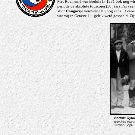
Met Roemenië was Bodola in 1931 ook nog winn
periode de absolute topscorer (50 jaar). Pas vee
Voor
Hongarije
veroverde hij nog eens 13 caps,
waarbij in Genève 1-1 gelijk werd gespeeld. Zi
Bodola Gyul
(van links naar 
Gratian Sepi, 