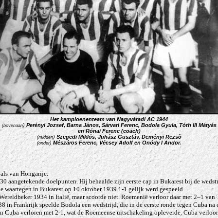
Het kampioenenteam van Nagyváradi AC 1944
)
Perényi Jozsef, Barna János,
Sárvari Ferenc, Bodola Gyula, Tóth III Mátyás
(bovenaan
en Rónai Ferenc (coach)
)
Szegedi Miklós, Juhász Gusztáv, Deményi Rezsõ
(midden
)
Mészáros Ferenc, Vécsey Adolf en Onódy I Andor.
(onder
 als van Hongarije.
 30 aangetekende doelpunten. Hij behaalde zijn eerste cap in Bukarest bij de wedst
e waartegen in Bukarest op 10 oktober 1939 1-1 gelijk werd gespeeld.
Wereldbeker 1934 in Italië, maar scoorde niet. Roemenië verloor daar met 2–1 van 
 in Frankrijk speelde Bodola een wedstrijd, die in de eerste ronde tegen Cuba na e
an Cuba verloren met 2-1, wat de Roemeense uitschakeling opleverde.
Cuba verloor