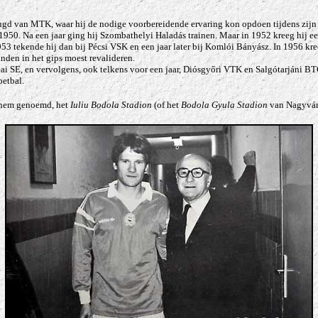
ugd van MTK, waar hij de nodige voorbereidende ervaring kon opdoen tijdens zijn 4-
950. Na een jaar ging hij Szombathelyi Haladás trainen. Maar in 1952 kreeg hij ee
n 1953 tekende hij dan bij Pécsi VSK en een jaar later bij Komlói Bányász. In 195
nden in het gips moest revalideren.
ai SE, en vervolgens, ook telkens voor een jaar, Diósgyőri VTK en Salgótarjáni BT
oetbal.
r hem genoemd, het
Iuliu Bodola Stadion
(of het
Bodola Gyula Stadion
van Nagyvára