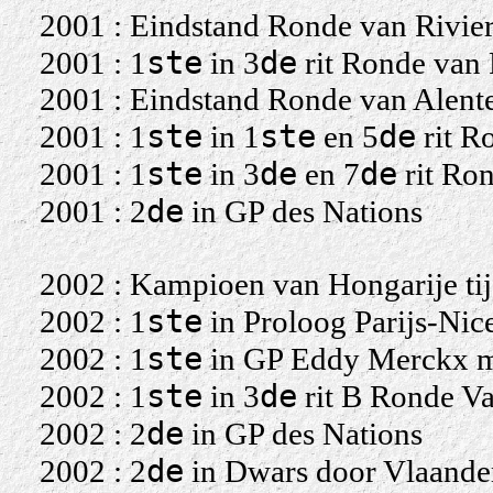
2001 : Eindstand Ronde van Rivier
ste
de
2001 : 1
in 3
rit Ronde van 
2001 : Eindstand Ronde van Alent
ste
ste
de
2001 : 1
in 1
en 5
rit R
ste
de
de
2001 : 1
in 3
en 7
rit Ro
de
2001 : 2
in GP des Nations
2002 : Kampioen van Hongarije tij
ste
2002 : 1
in Proloog Parijs-Nic
ste
2002 : 1
in GP Eddy Merckx me
ste
de
2002 : 1
in 3
rit B Ronde V
de
2002 : 2
in GP des Nations
de
2002 : 2
in Dwars door Vlaande