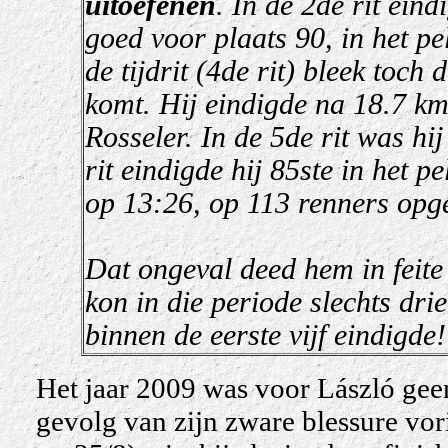
uitoefenen
. In de 2de rit ein
goed voor plaats 90, in het pe
de tijdrit (4de rit) bleek toch
komt. Hij eindigde na 18.7 k
Rosseler. In de 5de rit was hij
rit eindigde hij 85ste in het p
op 13:26, op 113 renners opg
Dat ongeval deed hem in feite 
kon in die periode slechts dri
binnen de eerste vijf eindigde!
Het jaar 2009 was voor László geen
gevolg van zijn zware blessure vor