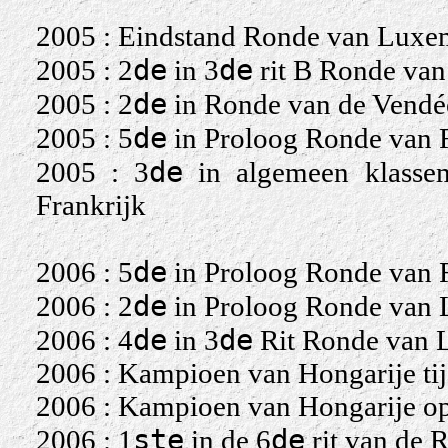
2005 : Eindstand Ronde van Luxe
de
de
2005 : 2
in 3
rit B Ronde va
de
2005 : 2
in Ronde van de Vendé
de
2005 : 5
in Proloog Ronde van F
de
2005 : 3
in algemeen klasse
Frankrijk
de
2006 : 5
in Proloog Ronde van
de
2006 : 2
in Proloog Ronde van
de
de
2006 : 4
in 3
Rit Ronde van 
2006 : Kampioen van Hongarije tij
2006 : Kampioen van Hongarije o
ste
de
2006 : 1
in de 6
rit van de R