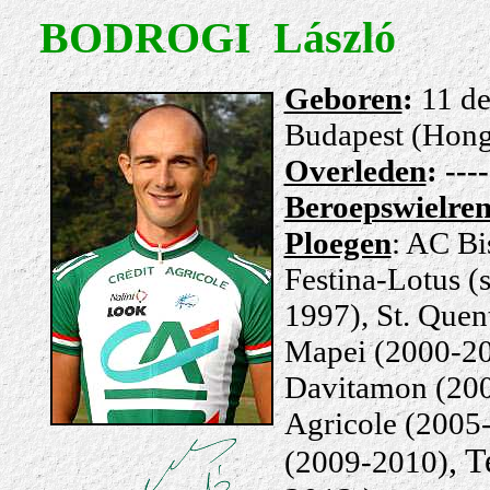
BODROGI László
Geboren
:
11 d
Budapest (Hong
Overleden
: ---
Beroepswielre
Ploegen
: AC Bi
Festina-Lotus (s
1997), St. Quent
Mapei (2000-20
Davitamon (200
Agricole (2005
, 
(2009-2010)