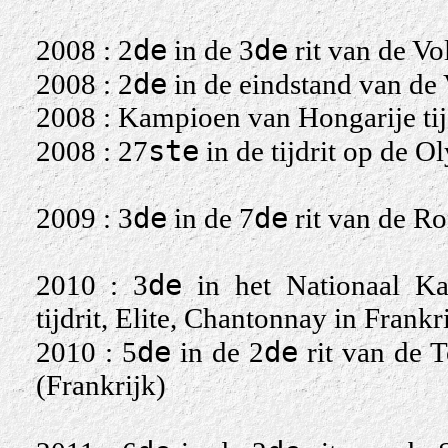
de
de
2008 : 2
in de 3
rit van de Vol
de
2008 : 2
in de eindstand van de
2008 : Kampioen van Hongarije tij
ste
2008 : 27
in de tijdrit op de 
de
de
2009 : 3
in de 7
rit van de Ro
de
2010 : 3
in het Nationaal Ka
tijdrit, Elite, Chantonnay in Frankr
de
de
2010 : 5
in de 2
rit van de 
(Frankrijk)