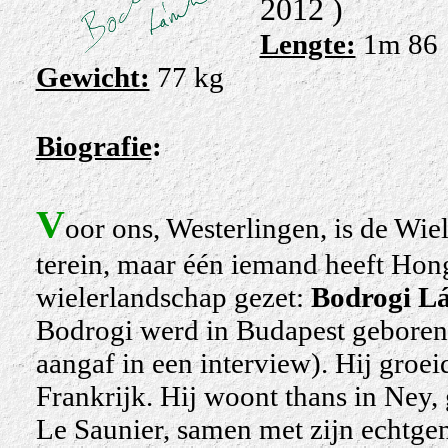
2012 )
Lengte:
1m 86
Gewicht:
77 kg
Biografie
:
V
oor ons, Westerlingen, is de Wie
terein, maar één iemand heeft Hong
wielerlandschap gezet:
Bodrogi Lá
Bodrogi werd in Budapest gebore
aangaf in een interview). Hij groe
Frankrijk. Hij woont thans in Ney,
Le Saunier, samen met zijn echtgen