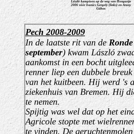
László kampioen op de weg van Hongarije
2006 vóór Ivanics Gergely (links) en Arany
Gábor.
Pech 2008-2009
In de laatste rit van de
Ronde 
september
) kwam László zwaar
aankomst in een bocht uitglee
renner liep een dubbele breuk
van het kuitbeen. Hij werd 's
ziekenhuis van Bremen. Hij d
te nemen.
Spijtig was wel dat op het ein
Agricole stopte met wielrenne
te vinden. De geruchtenmolen 