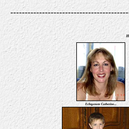
-----------------------------------------
H
Echtgenote Catherine...