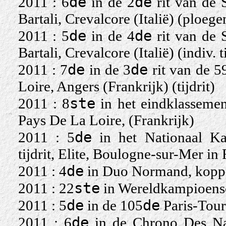
de
de
2011 : 6
in de 2
rit van de S
Bartali, Crevalcore (Italië) (ploegen
de
de
2011 : 5
in de 4
rit van de S
Bartali, Crevalcore (Italië) (indiv. ti
de
de
2011 : 7
in de 3
rit van de 5
Loire, Angers (Frankrijk) (tijdrit)
ste
2011 : 8
in het eindklasseme
Pays De La Loire, (Frankrijk)
de
2011 : 5
in het Nationaal Ka
tijdrit, Elite, Boulogne-sur-Mer in 
de
2011 : 4
in Duo Normand, koppel
ste
2011 : 22
in Wereldkampioensch
de
de
2011 : 5
in de 105
Paris-Tours
de
2011 : 6
in de Chrono Des Nati