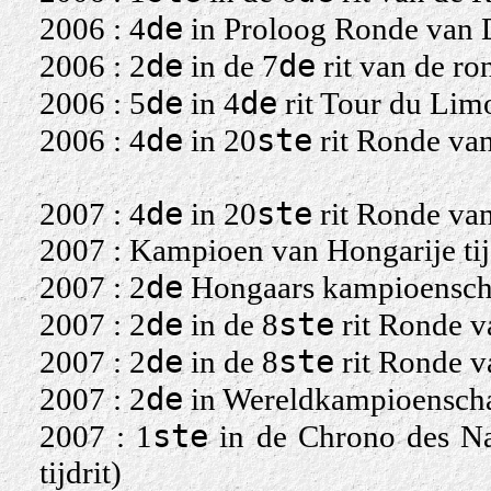
de
2006 : 4
in Proloog Ronde van 
de
de
2006 : 2
in de 7
rit van de ron
de
de
2006 : 5
in 4
rit Tour du Lim
de
ste
2006 : 4
in 20
rit Ronde van 
de
ste
2007 : 4
in 20
rit Ronde van I
2007 : Kampioen van Hongarije tij
de
2007 : 2
Hongaars kampioensch
de
ste
2007 : 2
in de 8
rit Ronde va
de
ste
2007 : 2
in de 8
rit Ronde va
de
2007 : 2
in Wereldkampioenschap 
ste
2007 : 1
in de Chrono des Nat
tijdrit)