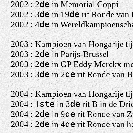
de
2002 : 2
in Memorial Coppi
de
de
2002 : 3
in 19
rit Ronde van 
de
2002 : 4
in Wereldkampioenschap
2003 : Kampioen van Hongarije tij
de
2003 : 2
in Parijs-Brussel
de
2003 : 2
in GP Eddy Merckx me
de
de
2003 : 3
in 2
rit Ronde van B
2004 : Kampioen van Hongarije tij
ste
de
2004 : 1
in 3
rit B in de Dri
de
de
2004 : 2
in 9
rit Ronde van Z
de
de
2004 : 2
in 4
rit Ronde van h