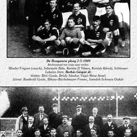
De Hongaarse ploeg 2-5-1909
Rechtstaand van links naar rechts:
Minder Frigyes (coach), Sebestyén Béla, Kertész II Vilmos, Koródy Károly, Schlosser-
Lakatos Imre,
Borbás Gáspár dr
;
Bíró Gyula, Bródy Sándor, Vágó-Weisz Antal;
Midden:
Rumbold Gyula, Bihary-Büchelmayer Ferenc, Szendrő-Schwarz Oszkár.
Zittend: