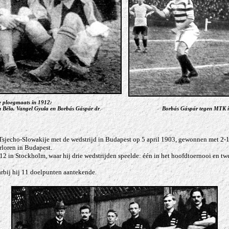
e ploegmaats in 1912:
 Béla, Vangel Gyula en Borbás Gáspár dr
.
Borbás Gáspár tegen MTK i
Tsjecho-Slowakije met de wedstrijd in Budapest op 5 april 1903, gewonnen met 2-1 en
rloren in Budapest.
 in Stockholm, waar hij drie wedstrijden speelde: één in het hoofdtoernooi en twe
arbij hij 11 doelpunten aantekende.