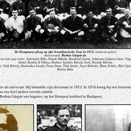
De Hongaarse ploeg op zijn Scandinavische Tour in 1912:
(alleen de spelers)
Borbás Gáspár dr.
Rechtsstaand:
: Sebestyén Béla, Pataki Mihály, Rumbold Gyula, Schlosser-Lakatos Imre, Vág
van links naar rechts
Antal, Kertész II Vilmos, Bodnar Sándor, Károly Jenõ, Koródy Károly,
Zsák Károly, Domonkos László, Payer Imre, Tóth István, Szuri Kálmán, Blum Zoltán, Bíró Gyu
r:
Révész Béla
.
erven als advocaat. Hij behaalde zijn doctoraat in 1913. In 1916 kreeg hij een benoem
an een heel andere tweede carrière.
 Borbás Gáspár wer begrave, op het Kerepesi kerkhof in Budapest.