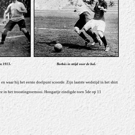
n 1913.
Borbás in strijd voor de bal.
 waar hij het eerste doelpunt scoorde. Zijn laatste wedstijd in het shirt
e in het troostingtoernooi. Hongarije eindigde toen 5de op 11