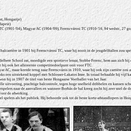
st
, Hongarije)
dapest)
TC (1901-'04), Magyar AC (1904-'09), Ferencvárosi TC (1910-'16, 94 wedstr., 27 go
tbalcarrière in 1901 bij Ferencvárosi TC, waar hij nooit in de jeugdelftallen zou spe
delbere School zat, moedigde een sportieve leraar, Stobbe Ferenc, hem aan zich bij 
 hij ook het allereerste competitiedoelpunt ooit voor FTC.
ar AC, maar keerde terug naar Ferencváros in 1910, waar hij ook zijn carrière zou a
nks een uitstekend koppel met Schlosser-Lakatos Imre. In totaal behaalde hij vijf
on hij in 1907 de titel van beste Hongaarse Voetballer van het Jaar.
le uitvoering, prachtige balcontrole, tegen hoge snelheid dribbelen en kansen sche
rspelers naar de aanvallers en wanneer Borbás de bal kreeg zocht hij zeer snel de d
voor de afwerking.
l spelers als het publiek. Hij behoorde ook tot de beste korte-afstandlopers in Hon