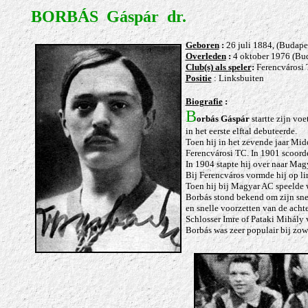
BORBÁS Gáspár dr.
Gebore
n
:
26 juli 1884,
(Budape
Overleden
:
4 oktober 1976 (Bu
Club(s) als speler
:
Ferencvárosi 
Positie
: Linksbuiten
Biografie
:
B
orbás Gáspár
startte zijn voe
in het eerste elftal debuteerde.
Toen hij in het zevende jaar Mid
Ferencvárosi TC. In 1901 scoorde
In 1904 stapte hij over naar Magy
Bij Ferencváros vormde hij op li
Toen hij bij Magyar AC speelde w
Borbás stond bekend om zijn snel
en snelle voorzetten van de achte
Schlosser Imre of Pataki Mihály 
Borbás was zeer populair bij zowe