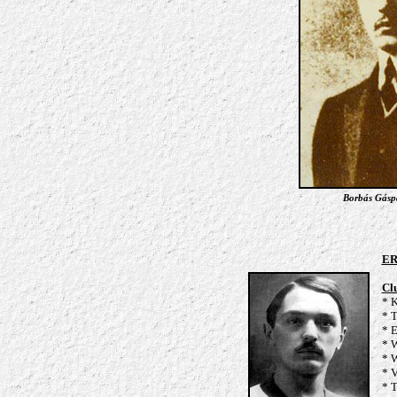
Borbás Gáspá
ER
Cl
* K
* 
* 
* W
* W
* V
* 