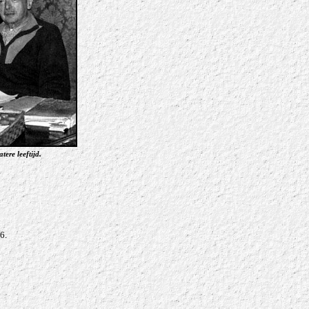
tere leeftijd.
6.