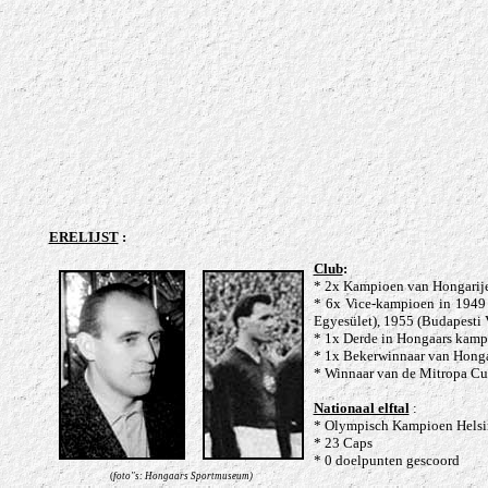
ERELIJST
:
Club
:
* 2x Kampioen van Hongarij
* 6x Vice-kampioen in
1949 
Egyesület), 1955 (Budapesti
* 1x Derde in Hongaars kam
* 1x Bekerwinnaar van Hong
* Winnaar van de Mitropa C
Nationaal elftal
:
* Olympisch Kampioen Helsi
* 23 Caps
* 0 doelpunten gescoord
(
foto"s: Hongaars Sportmuseum)