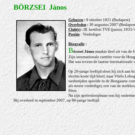
BÖRZSEI János
Geb
oren
:
9 oktober 1921 (Budapest)
Overleden
:
30 augustus 2007 (Budapest
Club(s)
:
III. kerületi TVE (junior, 193
Positie
: Verdediger
Biografie
:
B
örzsei János
maakte deel uit van de H
Zijn internationale carrière voor de Hon
Dat was tevens de laatste internationale 
Op 20-jarige leeftijd sloot hij zich aan b
slechts korte tijd bleef, naar Võrõs Lob
wedstrijden speelde in de Hongaarse com
als stoere verdediger, een van de sterkh
Péter.
Na zijn spelersloopbaan was hij onderme
Hij overleed in september 2007, op 86-jarige leeftijd.