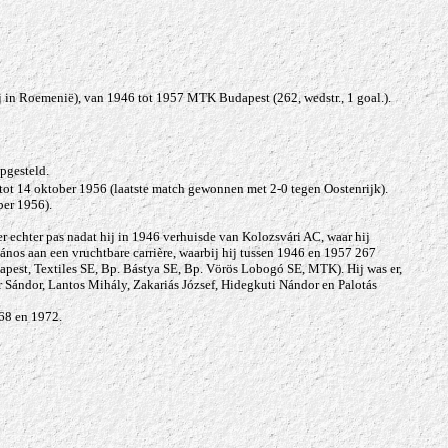
Cluj in Roemenië), van 1946 tot 1957 MTK
Budapest (262, wedstr., 1 goal.)
.
pgesteld.
 tot 14 oktober 1956 (laatste match gewonnen met 2-0 tegen Oostenrijk).
ber 1956).
er echter pas nadat hij in 1946 verhuisde van Kolozsvári AC, waar hij
János aan een vruchtbare carrière, waarbij hij tussen 1946 en 1957 267
est, Textiles SE, Bp. Bástya SE, Bp. Vörös Lobogó SE
, MTK). Hij was er,
ér Sándor, Lantos Mihály, Zakariás József, Hidegkuti Nándor en Palotás
68 en 1972.