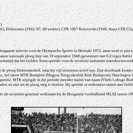
)
3-'41), Elektromos (1942-'47, 49 wedstr.), CFR 1907 Kolozsvári (1946, thans CFR 
ongaarse selectie voor de Olympische Spelen in Helsinki 1952, maar werd er niet o
gaarse nationale ploeg liep van 19 september 1948 (gewonnen met 6-2 tegen Italië)
weds
trijd dat het Golden Team speelde voor de revolutie losbarstte (oktober/novem
ij de ploeg
Elektromosból
, waar hij vijf seizoenen actief was. Zijn doorbraak kwam 
ogo, het latere MTK Budapest
(Magyar Testgyakorlók Köre Budapesti
). Daar begon 
petitie. MTK wijzigde in die periode meerder malen van naam (
Võrõs Lobogo Budap
ouders en niet uit de ploeg weg te denken. Hij speelde er ondermeer samen met Gell
er als secretaris-generaal werkzaam bij de Hongaarse voetbalbond MLSZ tussen 19