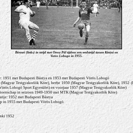
Börzsei (links) in strijd met
Orosz Pál
tijdens een wedstrijd tussen Kinizsi en
Voros Lobogo in 1955.
e: 1951 met
Budapesti Bástya en
1953 met
Budapesti Vörös Lobogó
(Magyar Testgyakorlók Köre), herfst 1950 (Magyar Testgyakorlók Köre), 1952 (
 Vörös Lobogó Sport Egyesület) en voorjaar 1957 (Magyar Testgyakorlók Köre)
pioenschap in seizoen 1949-1950 met MTK (Magyar Testgyakorlók Köre)
arije: 1952
met Budapesti Bástya
up in 1955 met
Budapesti Vörös Lobogó
nki 1952