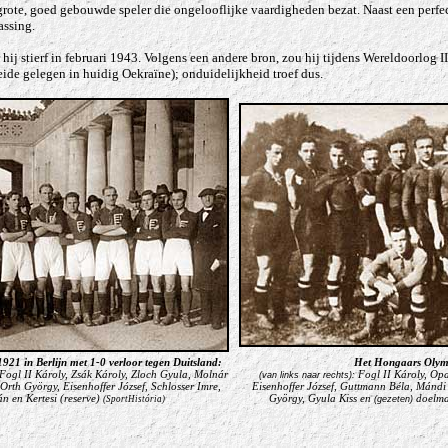
grote, goed gebouwde speler die ongelooflijke vaardigheden bezat. Naast een perfec
assing.
ij stierf in februari 1943. Volgens een andere bron, zou hij tijdens Wereldoorlog I
ide gelegen in huidig Oekraïne); onduidelijkheid troef dus.
21 in Berlijn met 1-0 verloor tegen Duitsland:
Het Hongaars Olymp
, Fogl II Károly, Zsák Károly, Zloch Gyula, Molnár
Fogl II Károly, Opa
(van links naar rechts):
 Orth
György
, Eisenhoffer József, Schlosser Imre,
Eisenhoffer József, Guttmann Béla, Mándi
n en Kertesi (reserve)
György, Gyula Kiss en
doelma
(SportHistória)
(gezeten)