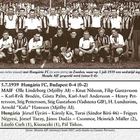
met Hungária FC
in Zweden, waar
op 5 juli 1939
een wedstrijd teg
van rechts staand)
(in witte shirts)
Motala AIF gespeeld werd (winst 0-4):
(bron: Motala AIF centenary book 2007, with thanks to Gunnar Persson)