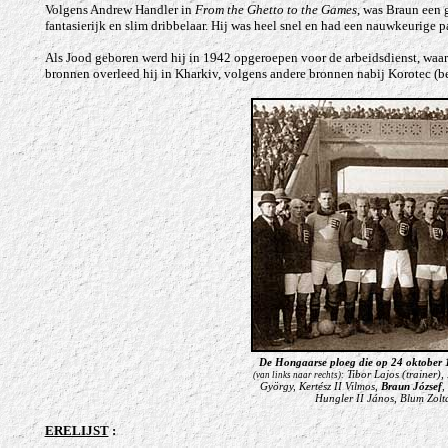
Volgens Andrew Handler in
From the Ghetto to the Games
, was Braun een 
fantasierijk en slim dribbelaar. Hij was heel snel en had een nauwkeurige p
Als Jood geboren werd hij in 1942 opgeroepen voor de arbeidsdienst, waar h
bronnen overleed hij in Kharkiv, volgens andere bronnen nabij Korotec (be
De Hongaarse ploeg die op 24 oktober 19
Tibor Lajos (trainer)
(van links naar rechts):
György, Kertész II Vilmos,
Braun József
,
Hungler II János, Blum Zoltá
ERELIJST
: