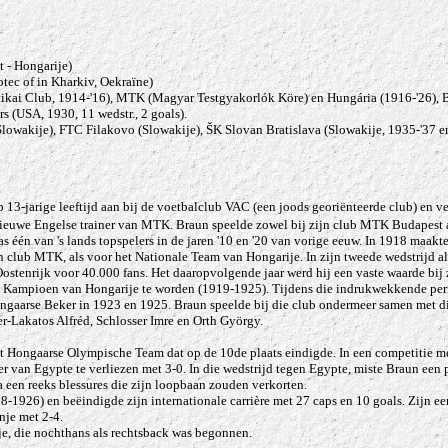
 - Hongarije)
otec of in Kharkiv, Oekraïne)
tikai Club, 1914-'16), MTK (Magyar Testgyakorlók Köre) en Hungária (1916-'26),
B
s (USA, 1930, 11 wedstr., 2 goals).
owakije), FTC Filakovo (Slowakije), ŠK Slovan Bratislava (Slowakije, 1935-'37 e
p 13-jarige leeftijd aan bij de voetbalclub VAC (een joods georiënteerde club) en
euwe Engelse trainer van MTK. Braun speelde zowel bij zijn club MTK Budapest a
 één van 's lands topspelers in de jaren '10 en '20 van vorige eeuw. In 1918 maakte h
n club MTK, als voor het Nationale Team van Hongarije. In zijn tweede wedstrijd als
ostenrijk voor 40.000 fans. Het daaropvolgende jaar werd hij een vaste waarde bij
 Kampioen van Hongarije te worden (1919-1925). Tijdens die indrukwekkende p
gaarse Beker in 1923 en 1925. Braun speelde bij die club ondermeer samen met d
fer-Lakatos Alfréd, Schlosser Imre en Orth György.
t Hongaarse Olympische Team dat op de 10de plaats eindigde. In een competitie me
r van Egypte te verliezen met 3-0. In die wedstrijd tegen Egypte, miste Braun een 
na een reeks blessures die zijn loopbaan zouden verkorten.
1926) en beëindigde zijn internationale carrière met 27 caps en 10 goals. Zijn ee
nje met 2-4.
je, die nochthans als rechtsback was begonnen.