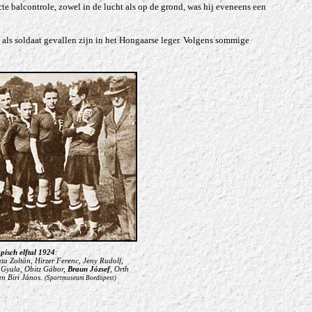
te balcontrole, zowel in de lucht als op de grond, was hij eveneens een
I als soldaat gevallen zijn in het Hongaarse leger. Volgens sommige
isch elftal 1924
:
ta Zoltán, Hirzer Ferenc, Jeny Rudolf,
 Gyula, Obitz Gábor,
Braun József
, Orth
n Biri János.
(Sportmuseum Boedapest)