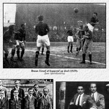
Braun József al koppend op doel (1929).
(foto: SportHistória)