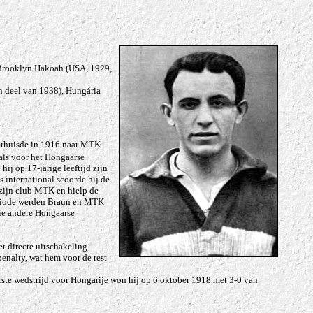
rooklyn Hakoah (USA, 1929,
n deel van 1938), Hungária
 verhuisde in 1916 naar MTK
ls voor het Hongaarse
ij op 17-jarige leeftijd zijn
 international scoorde hij de
 zijn club MTK en hielp de
eriode werden Braun en MTK
ie andere Hongaarse
t directe uitschakeling
penalty, wat hem voor de rest
rste wedstrijd voor Hongarije won hij op 6 oktober 1918 met 3-0 van