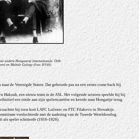
aar andere Hongaarse internationals: Orth
eper) en Molnár György
(Foto: IFFHS)
 naar de Verenigde Staten. Dat gebeurde pas na een eerste come back bij
yn Hakoah, een nieuw team in de ASL. Het volgende seizoen speelde hij bij
initief een einde aan zijn spelerscarrière en keerde naar Hongarije terug.
nen coachtte hij toen kort LAFC Lučenec en FTC Filakovo in Slowakije.
tisemitisme verslechterde met de nadering van de Tweede Wereldoorlog.
t als speler schitterde (1916-1926).