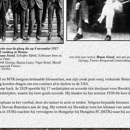
ctie voor de ploeg die op 4 november 1917
2 versloeg in Wenen:
raun
József
, Schaffer
Alfréd
, Schlosser
Imre
en
Braun József
, met een p
(van links naar rechts):
bó
Péter
György
, Ferenc Kropacsek (reserveke
Orth
György
, Bajusz
Lajos
, Vágó
Antal
, Mandl
opacsek
Ferenc
.
o: IFFHS)
l en MTK (wegens herhaalde blessurelast, wat zijn zwak punt was), verhuisde Braun
konden dragen om een contract af te sluiten in de USA.
ome back. In 1929 speelde hij 17 wedstrijden en scoorde één doelpunt voor Brookl
trijden, waarin hij twee goals scoorde. Hij maakte na het seizoen 1930 dit keer def
oopbaan in het voetbal, door als trainer in actie te treden. Volgens bepaalde bron
 Slovan Bratislava aan de slag. Hij vertrok uit Slowakije toen het klimaat van an
va in 1938) coachtte hij vervolgens in Hongarije bij Hungária FC (MTK) waar hij ooi