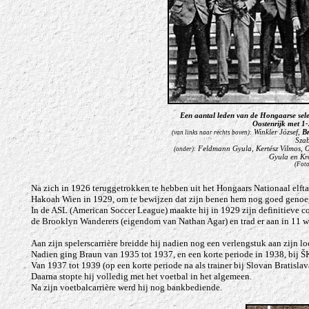
Een aantal leden van de Hongaarse sele
Oostenrijk met 1-
Winkler
József
,
B
(van links naar rechts boven):
Sza
Feldmann
Gyula
, Kertész
Vilmos
, 
(onder):
Gyula
en Kr
(Fot
Na zich in 1926 teruggetrokken te hebben uit het Hongaars Nationaal elfta
Hakoah Wien in 1929, om te bewijzen dat zijn benen hem nog goed genoeg 
In de ASL (American Soccer League) maakte hij in 1929 zijn definitieve c
de Brooklyn Wanderers (eigendom van Nathan Agar) en trad er aan in 11 weds
Aan zijn spelerscarrière breidde hij nadien nog een verlengstuk aan zijn l
Nadien ging Braun van 1935 tot 1937, en een korte periode in 1938, bij ŠK
Van 1937 tot 1939 (op een korte periode na als trainer bij Slovan Bratisla
Daarna stopte hij volledig met het voetbal in het algemeen.
Na zijn voetbalcarrière werd hij nog bankbediende.