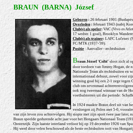
BRAUN
(BARNA) József
Gebo
ren
:
26 februari 1901 (Budapest
Overleden
:
februari 1943 (nabij Kor
Club(s) als speler
:
VAC (Vivo es Atle
17 wedstr. 1 goal), Brooklyn Wanderer
Club(s) als trainer
:
LAFC Lučenec (Sl
FC/MTK (1937-'39).
Positie
:
Aanvaller - rechtsbuiten
B
raun József 'Csibi'
sloot zich al o
door toedoen van Jimmy Hogan, de ni
Nationale Team als rechtsbuiten en was
internationaal debuut, zowel voor zij
winning goal bij een 2-1 zege tegen O
club om zevenmaal achtereenvolgens
ook nog tweemaal winnaar van de Hon
voetbalsterren uit die periode: Schaf
In 1924 maakte Braun deel uit van he
versloegen zij Polen met
5-0, vooralee
van zijn leven zou achtervolgen. Hij stopte met zijn sport twee jaar later, 
Braun speelde gedurende acht jaar voor het Hongaars Nationaal Team (1918-
Oostenrijk. Zijn laatste interland verloor hij op 19 december 1926 van Spa
Hij werd door velen beschouwd als de beste rechtsbuiten ooit van Hongari