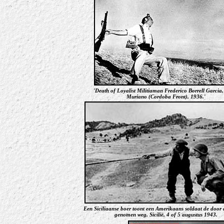
'Death of Loyalist Militiaman Frederico Borrell Garcia,
Muriano (Cordoba Front), 1936.'
Een Siciliaanse boer toont een Amerikaans soldaat de door 
genomen weg, Sicilië, 4 of 5 augustus 1943.