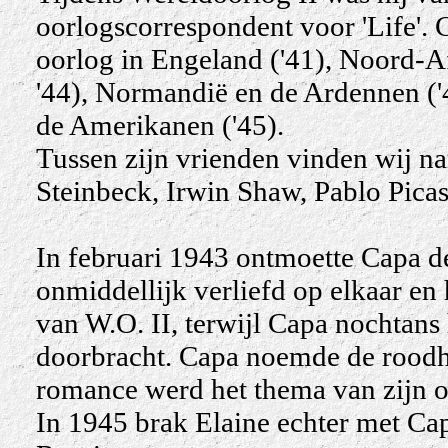
oorlogscorrespondent voor 'Life'. 
oorlog in Engeland ('41), Noord-Afri
'44), Normandië en de Ardennen ('
de Amerikanen ('45).
Tussen zijn vrienden vinden wij 
Steinbeck, Irwin Shaw, Pablo Picas
In februari 1943 ontmoette Capa de
onmiddellijk verliefd op elkaar en 
van W.O. II, terwijl Capa nochtans 
doorbracht. Capa noemde de roodha
romance werd het thema van zijn o
In 1945 brak Elaine echter met Ca