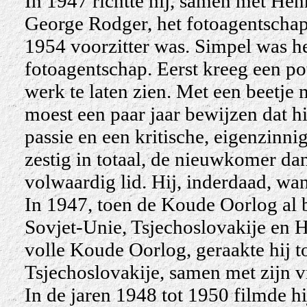
In 1947 richtte hij, samen met He
George Rodger, het fotoagentschap
1954 voorzitter was. Simpel was h
fotoagentschap. Eerst kreeg een pot
werk te laten zien. Met een beetje 
moest een paar jaar bewijzen dat hi
passie en een kritische, eigenzinni
zestig in totaal, de nieuwkomer dan
volwaardig lid. Hij, inderdaad, wa
In 1947, toen de Koude Oorlog al 
Sovjet-Unie, Tsjechoslovakije en H
volle Koude Oorlog, geraakte hij t
Tsjechoslovakije, samen met zijn v
In de jaren 1948 tot 1950 filmde hi