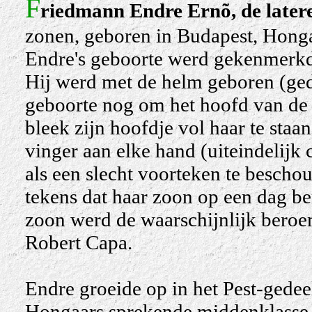
F
riedmann
Endre Ernõ
, de late
zonen,
geboren
in Budapest, Honga
Endre's geboorte werd gekenmerkd
Hij werd met de helm geboren (ged
geboorte nog om het hoofd van de 
bleek zijn hoofdje vol haar te sta
vinger aan elke hand (uiteindelijk 
als een slecht voorteken te bescho
tekens dat haar zoon op een dag be
zoon werd de waarschijnlijk beroe
Robert Capa.
Endre groeide op in het Pest-gedeel
Hongaars sprekende middenklasse. Z