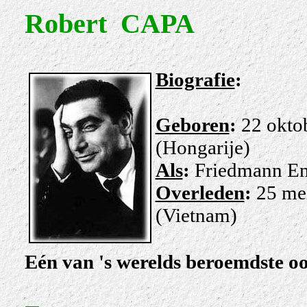
Robert
CAPA
Biografie
:
Geboren
:
22 okto
(Hongarije)
Als
:
Friedmann En
Overleden
:
25 me
(Vietnam)
Eén van 's werelds beroemdste oo