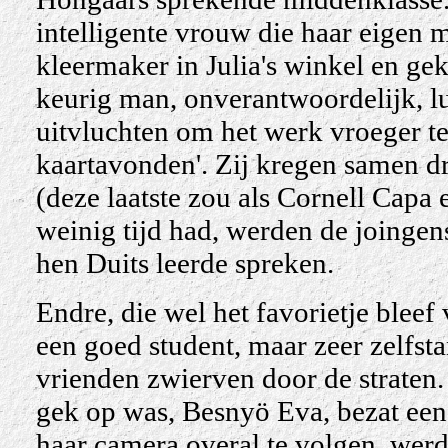
intelligente vrouw die haar eigen 
kleermaker in Julia's winkel en ge
keurig man, onverantwoordelijk, lu
uitvluchten om het werk vroeger te 
kaartavonden'. Zij kregen samen d
(deze laatste zou als Cornell Capa
weinig tijd had, werden de joinge
hen Duits leerde spreken.
Endre, die wel het favorietje bleef
een goed student, maar zeer zelfsta
vrienden zwierven door de straten.
gek op was, Besnyö Eva, bezat een
haar camera overal te volgen, werd