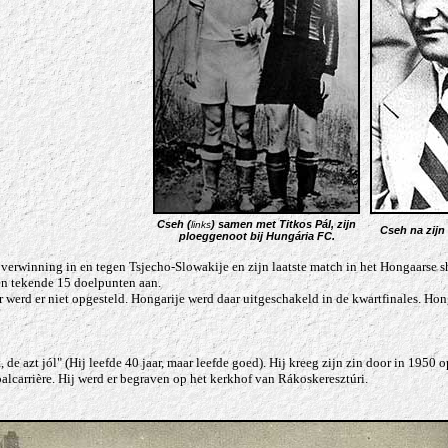
Cseh
(
)
samen met
Titkos Pál
, zijn
links
Cseh
na zijn
ploeggenoot bij Hungária FC.
rwinning in en tegen Tsjecho-Slowakije en zijn laatste match in het Hongaarse sh
 en tekende 15 doelpunten aan.
 werd er niet opgesteld. Hongarije werd daar uitgeschakeld in de kwartfinales. Hong
t, de azt jól" (Hij leefde 40 jaar, maar leefde goed). Hij kreeg zijn zin door in 1950
balcarrière. Hij werd er begraven op het kerkhof van Rákoskeresztúri.