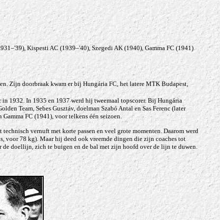
1931–'39), Kispesti AC (1939–'40), Szegedi AK (1940), Gamma FC (1941)
pelen. Zijn doorbraak kwam er bij Hungária FC, het latere MTK Budapest,
in 1932. In 1935 en 1937 werd hij tweemaal topscorer. Bij Hungária
Golden Team, Sebes Gusztáv, doelman Szabó Antal en Sas Ferenc (later
en Gamma FC (1941), voor telkens één seizoen.
 het technisch vernuft met korte passen en veel grote momenten. Daarom werd
s, voor 78 kg). Maar hij deed ook vreemde dingen die zijn coaches tot
e doellijn, zich te buigen en de bal met zijn hoofd over de lijn te duwen.