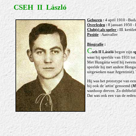
CSEH II László
Geb
oren
:
4 april 1910 - Bud
Overleden
:
8 januari 1950 -
Club(s) als speler
:
III. kerü
Positie
: Aanvaller
Biografie
:
C
seh II László
begon zijn
s
waar hij speelde van 1931 tot
Met Hungária werd hij tweema
speelde hij met andere Honga
uitgeweken naar Argentinië). 
Hij was het prototype van een
hij ook de 'artist' genoemd (
M
wanhoop dreven. Zo dribbelde 
Dat was ook een van de reden