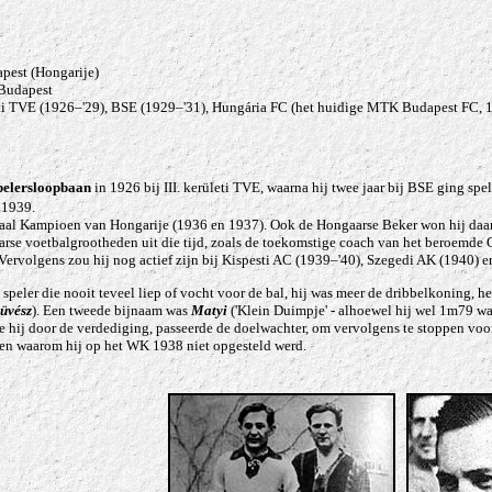
apest (Hongarije)
 Budapest
leti TVE (1926–'29), BSE (1929–'31), Hungária FC (het huidige MTK Budapest FC, 
pelersloopbaan
in 1926 bij III. kerületi TVE, waarna hij twee jaar bij BSE ging s
 1939.
al Kampioen van Hongarije (1936 en 1937). Ook de Hongaarse Beker won hij daar 
arse voetbalgrootheden uit die tijd, zoals de toekomstige coach van het beroemde 
Vervolgens zou hij nog actief zijn bij Kispesti AC (1939–'40), Szegedi AK (1940) 
 speler die nooit teveel liep of vocht voor de bal, hij was meer de dribbelkoning,
üvész
). Een tweede bijnaam was
Matyi
('Klein Duimpje' - alhoewel hij wel 1m79 wa
hij door de verdediging, passeerde de doelwachter, om vervolgens te stoppen voor d
en waarom hij op het WK 1938 niet opgesteld werd.