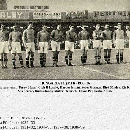
HUNGÁRIA FC (MTK) 1935-'36
Turay József,
Cseh II László
, Kardos István, Sebes
Gusztáv
, Bíró Sándor, Kis K
nks naar rechts:
Sas Ferenc, Dudás János, Müller Heinrich, Titkos Pál, Szabó Antal.
FC: in 1935–'36 en 1936–'37
a FC: 2de in 1932–'33
a FC: 3de in 1931–'32, 1934–'35, 1937–'38, 1938–'39