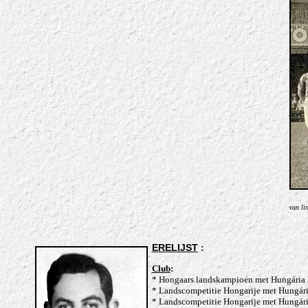
van li
ERELIJST
:
Club
:
* Hongaars landskampioen met Hungária 
* Landscompetitie Hongarije met Hungári
* Landscompetitie Hongarije met Hungári