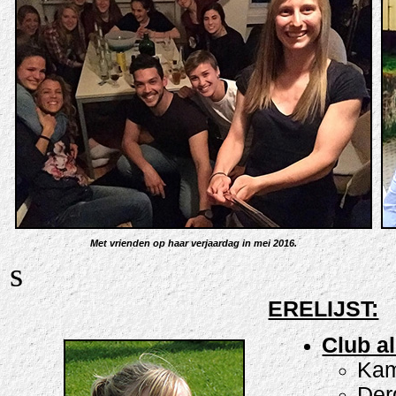
Met vrienden o
p haar verjaardag in mei 2016.
s
ERELIJST:
Club al
Kam
Der