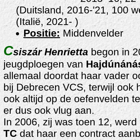
(Duitsland, 2016-'21, 100 w
(Italië, 2021- )
Positie:
Middenvelder
C
siszár Henrietta
begon in 20
jeugdploegen van
Hajdúnáná
allemaal doordat haar vader o
bij Debrecen VCS, terwijl ook
ook altijd op de oefenvelden t
er dus ook vlug aan.
In 2006, zij was toen 12, werd
TC
dat haar een contract aanbo