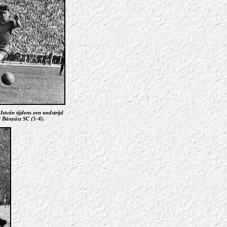
István tijdens een wedstrijd
 Bányász SC (5-4).