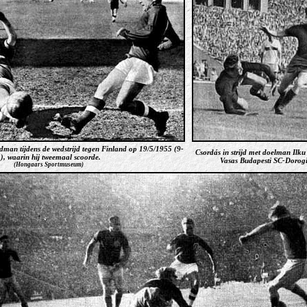
ndman tijdens de wedstrijd tegen Finland op 19/5/1955 (9-
Csordás in strijd met doelman Ilku 
), waarin hij tweemaal scoorde.
Vasas Budapesti SC-Dorogi
(
Hongaars Sportmuseum)