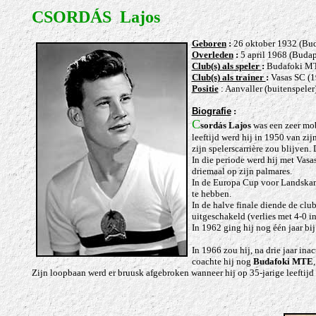
CSORDÁS Lajos
Ge
boren
:
26 oktober 1932 (Bud
Overleden
:
5 april 1968 (Budap
Club(s) als speler
:
Budafoki MTE
Club(s) als trainer
:
Vasas SC (
Positie
: Aanvaller (buitenspeler
Biografie
:
C
sordás Lajos
was een zeer mob
leeftijd werd hij in 1950 van zi
zijn spelerscarrière zou blijven
In die periode werd hij met Vas
driemaal op zijn palmares.
In de Europa Cup voor Landskam
te hebben.
In de halve finale diende de cl
uitgeschakeld (verlies met 4-0 i
In 1962 ging hij nog één jaar bij
In 1966 zou hij, na drie jaar inact
coachte hij nog
Budafoki MTE
Zijn loopbaan werd er bruusk afgebroken wanneer hij op 35-jarige leeftijd 