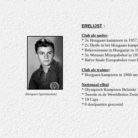
ERELIJST
:
Club als speler
:
* 3x Hongaars kampioen in 1957
* 2x Derde in het Hongaars kamp
* Bekerwinnaar in Hongarije in 
* 3x Winnaar Mitropabeker in 19
* Halve finale Europabeker voor
Club als trainer
:
* Hongaars kampioen in 1966
met
Nationaal elftal
:
* Olympisch Kampioen Helsinki
* Tweede in de Wereldbeker Zwit
(
Hongaars Sportmuseum)
* 19 Caps
* 8 doelpunten gescoord