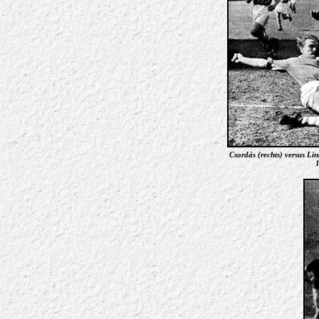
Csordás (rechts) versus Li
1