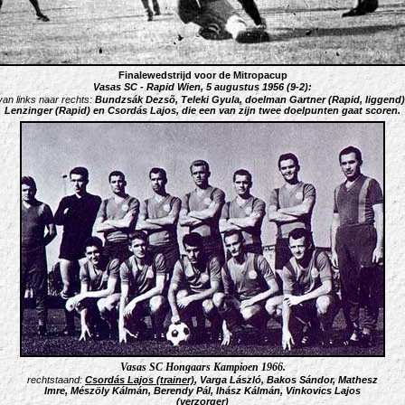
Finalewedstrijd voor de Mitropacup
Vasas SC - Rapid Wien,
5 augustus 1956 (9-2):
van links naar rechts:
Bundzsák Dezsõ, Teleki Gyula, doelman Gartner (Rapid, liggend)
Lenzinger (Rapid) en Csordás Lajos, die een van zijn twee doelpunten gaat scoren
.
Vasas SC Hongaars Kampioen 1966.
rechtstaand:
Csordás Lajos (trainer)
, Varga László, Bakos Sándor, Mathesz
Imre,
Mészöly Kálmán
, Berendy Pál, Ihász
Kálmán, Vinkovics Lajos
(verzorger)