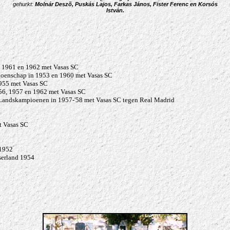
gehurkt:
Molnár Deszõ, Puskás Lajos, Farkas János, Fister Ferenc en Korsós
István.
, 1961
en 1962 met Vasas SC
ioenschap in 1953 en 1960
met Vasas SC
1955
met Vasas SC
56, 1957 en 1962 met Vasas SC
 Landskampioenen in 1957-'58
met Vasas SC
tegen Real Madrid
 Vasas SC
 1952
serland 1954