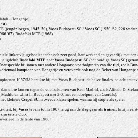
afok - Hongarije)
est)
 (jeugdploegen, 1945-'50), Vasas Budapesti SC / Vasas SC
(1950-'62, 226 wedstr.
1966-'67), Budafoki MTE
(1968)
)
iele linker vleugelspeler, technisch zeer goed, hardwerkend en gevaarlijk met een 
jn jeugdclub
Budafoki MTE
naar
Vasas Budapesti SC
(het huidige Vasas SC) getrans
. Daar speelde hij samen met andere Hongaarse voetbalgroten van die tijd, zoals Bu
as driemaal kampioen van Hongarije en veroverde ook nog de Beker van Hongarije d
pioenen 1957/58 bereikte hij met Vasas Budapesti de halve finales, na achteree
ub dan uit te komen tegen de voetbalsterren van Real Madrid, zoals Alfredo Di Stef
n Madrid en winst in Budapest met 2-0, met een doelpunt van Csordás).
 het kleinere
Csepel SC
in tweede klasse spelen, waarna hij stopte als speler.
iviteit, bij
Vasas
tevens tot in 1967 terug aan de slag gaan als
trainer
. In zijn eer
, zijn eerste club.
overleed in de lente van 1968.