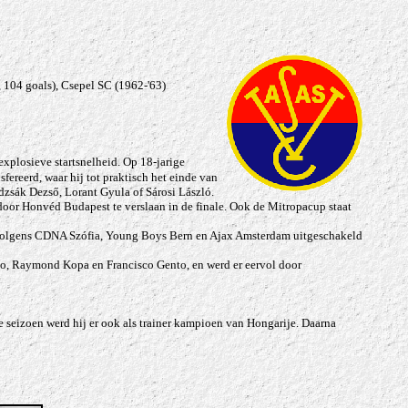
, 104 goals)
, Csepel SC (1962-'63)
explosieve startsnelheid. Op 18-jarige
fereerd, waar hij tot praktisch het einde van
ndzsák Dezső, Lorant Gyula of Sárosi László.
oor Honvéd Budapest te verslaan in de finale. Ook de Mitropacup staat
nvolgens CDNA Szófia, Young Boys Bern en Ajax Amsterdam uitgeschakeld
ano, Raymond Kopa en Francisco Gento, en werd er eervol door
ste seizoen werd hij er ook als trainer kampioen van Hongarije. Daarna