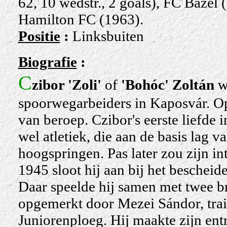
62, 10 wedstr., 2 goals), FC Bazel
Hamilton FC (1963).
Positie
:
Linksbuiten
Biografie
:
C
zibor 'Zoli'
of
'Bohóc' Zoltán
wa
spoorwegarbeiders in Kaposvár. Op 
van beroep. Czibor's eerste liefde 
wel atletiek, die aan de basis lag va
hoogspringen. Pas later zou zijn in
1945 sloot hij aan bij het beschei
Daar speelde hij samen met twee br
opgemerkt
door Mezei
Sándor
, tr
Juniorenploeg. Hij maakte zijn entr