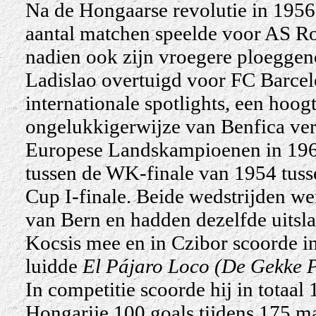
Na de Hongaarse revolutie in 1956 w
aantal matchen speelde voor AS Ro
nadien ook zijn vroegere ploeggen
Ladislao overtuigd voor FC Barcelon
internationale spotlights, een hoo
ongelukkigerwijze van Benfica verl
Europese Landskampioenen in 1961
tussen de WK-finale van 1954 tuss
Cup I-finale. Beide wedstrijden w
van Bern en hadden dezelfde uitsla
Kocsis mee en in Czibor scoorde in
luidde
El Pájaro Loco (De Gekke 
In competitie scoorde hij in totaal
Hongarije 100 goals tijdens 175 ma