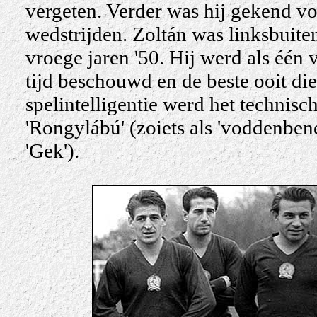
vergeten. Verder was hij gekend voo
wedstrijden. Zoltán was linksbuit
vroege jaren '50. Hij werd als één 
tijd beschouwd en de beste ooit di
spelintelligentie
werd het technisc
'Rongylábú' (zoiets als 'voddenben
'Gek').