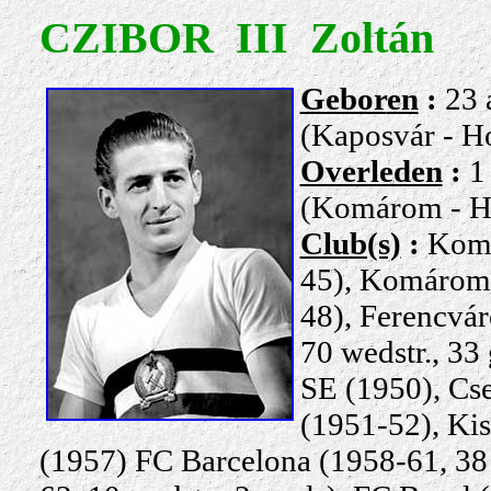
CZIBOR III Zoltán
Gebor
en
:
23 
(Kaposvár - H
Overleden
:
1
(
Komárom - H
Club(s)
:
Kom
45), Komáro
48), Ferencvár
70 wedstr., 33
SE (1950), Cse
(1951-52), Ki
(1957) FC Barcelona (1958-61, 38 