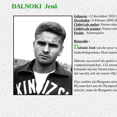
DALNOKI Jenõ
Geboren
:
12 december 1932 (
Overleden
:
4 februari 2006 (
Club(s) als speler
:
Ferencváro
Club(s) als trainer
:
Ferencváro
Positie
: Achterspeler
Biografie
:
D
alnoki
Jenõ
was de zoon va
basketbalspeelster. Deze laats
Dalnoki was actief als speler 
competitiematchen, 132 intern
behaalde hij met Ferencváros 
dat was hij ook als trainer. H
Zijn carrière als Hongaars int
Hij nam deel aan de Olympisch
selectie, maar de Hongaren zou