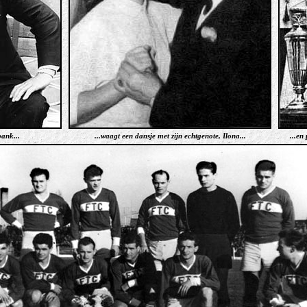
bank...
...waagt een dansje met zijn echtgenote, Ilona...
...en