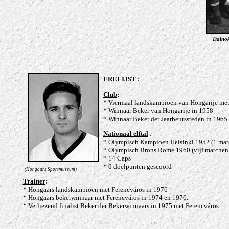
Dalnok
ERELIJST
:
Club
:
* Viermaal landskampioen van Hongarije met
* Winnaar Beker van Hongarije in 1958
* Winnaar Beker der Jaarbeurssteden in 1965
Nationaal elftal
:
* Olympisch Kampioen Helsinki 1952 (1 mat
* Olympisch Brons Rome 1960 (vijf matchen
* 14 Caps
* 0 doelpunten gescoord
(
Hongaars Sportmuseum)
Trainer
:
* Hongaars landskampioen met Ferencváros in 1976
* Hongaars bekerwinnaar met Ferencváros in 1974 en 1976.
* Verliezend finalist Beker der Bekerwinnaars in 1975 met Ferencváros