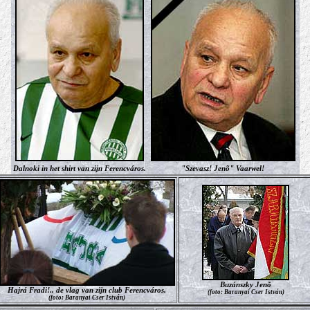
Dalnoki in het shirt van zijn Ferencváros.
"Szevasz! Jenõ" Vaarwel!
Buzánszky Jenõ
Hajrá Fradi!.. de vlag van zijn club Ferencváros.
(foto: Baranyai Cser István)
(foto: Baranyai Cser István)