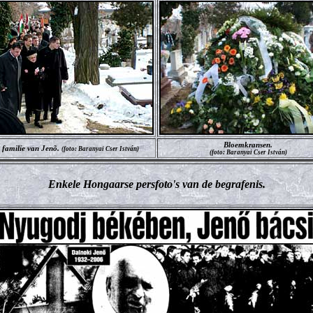
Bloemkransen.
 familie van Jenõ.
(foto: Baranyai Cser István)
(foto: Baranyai Cser István)
Enkele Hongaarse persfoto's van de begrafenis.