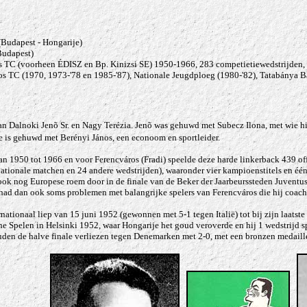
Budapest - Hongarije)
Budapest)
s TC (voorheen ÉDISZ en Bp. Kinizsi SE) 1950-1966, 283 competietiewedstrijden, 
s TC (1970, 1973-'78 en 1985-'87), Nationale Jeugdploeg (1980-'82), Tatabánya B
n Dalnoki Jenõ Sr. en Nagy Terézia. Jenõ was gehuwd met Subecz Ilona, met wie hij
te is gehuwd met Berényi János, een econoom en sportleider.
van 1950 tot 1966 en voor Ferencváros (Fradi) speelde deze harde linkerback 439 of
ationale matchen en 24 andere wedstrijden), waaronder vier kampioenstitels en éé
ook nog Europese roem door in de finale van de Beker der Jaarbeurssteden Juventus 
ij had dan ook soms problemen met balangrijke spelers van Ferencváros die hij coach
ernationaal liep van
15 juni 1952 (gewonnen met 5-1 tegen Italië) tot bij zijn laats
e Spelen in Helsinki 1952, waar Hongarije het goud veroverde en hij 1 wedstrijd 
den de halve finale verliezen tegen Denemarken met 2-0, met een bronzen medaille 