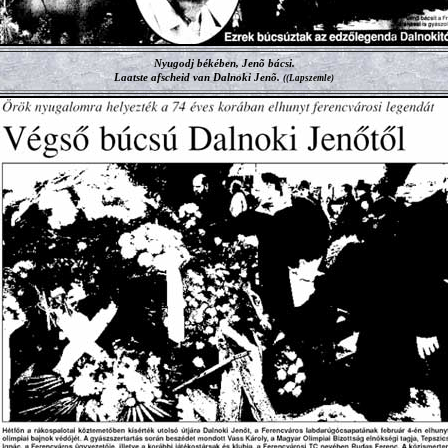
Nyugodj békében, Jenõ bácsi.
Laatste afscheid van Dalnoki Jenõ.
(
(Lapszemle)