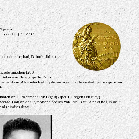
9 goals
ányász FC (1982-'87).
 een dochter had, Dalnoki Ildikó, een.
ficiële matchen (283
n Beker van Hongarije. In 1965
te vers
laan. Als speler had hij de naam een harde verdediger te zijn, maar
te.
te match op 23 december 1961 (gelijkspel 1-1 tegen Uruguay).
speelde. Ook op de Olympische Spelen van 1960 zat Dalnoki nog in de
als eindresultaat.