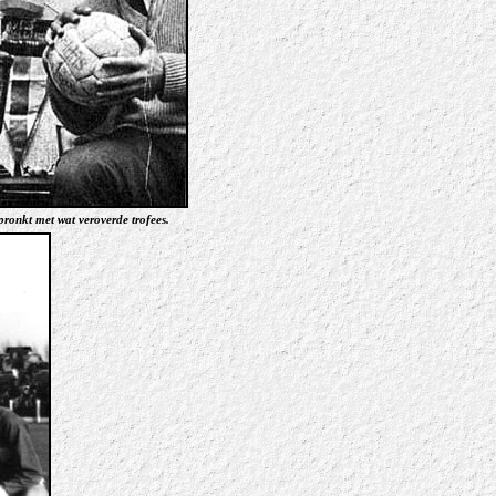
 pronkt met wat veroverde trofees.