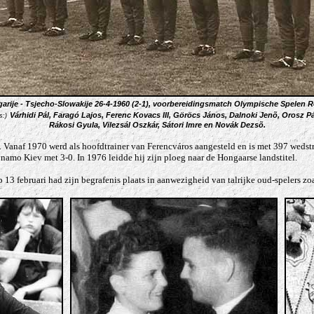
arije - Tsjecho-Slowakije 26-4-1960 (2-1), voorbereidingsmatch Olympische Spelen 
Várhidi Pál, Faragó Lajos, Ferenc Kovacs III, Göröcs János
, Dalnoki Jenõ, Orosz Pá
s:)
Rákosi Gyula
, Vilezsál Oszkár, Sátori Imre
en Novák Dezsõ.
af. Vanaf 1970 werd als hoofdtrainer van Ferencváros aangesteld en is met 397 wedstr
amo Kiev met 3-0. In 1976 leidde hij zijn ploeg naar de Hongaarse landstitel.
 13 februari had zijn begrafenis plaats in aanwezigheid van talrijke oud-spelers zo