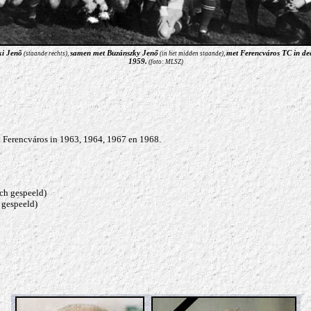
i Jenõ
samen met Buzánszky Jenő
met Ferencváros TC in d
(
staande rechts)
,
(
in het midden staande
),
1959.
(
foto: MLSZ)
 Ferencváros in 1963, 1964, 1967 en 1968.
ch gespeeld)
 gespeeld)