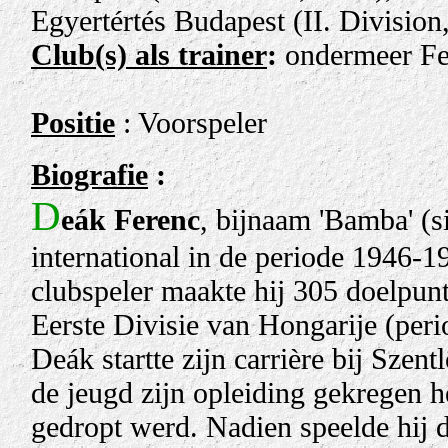
Egyertértés Budapest (II. Division
Club(s) als trainer
:
ondermeer Fe
Positie
: Voorspeler
Biografie
:
D
eák Ferenc
, bijnaam 'Bamba' (s
international in de periode 1946-1
clubspeler maakte hij 305 doelpunt
Eerste Divisie van Hongarije (per
Deák startte zijn carrière bij Szen
de jeugd zijn opleiding gekregen he
gedropt werd. Nadien speelde hij d