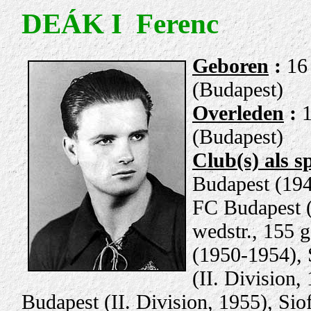
DEÁK I Ferenc
Gebore
n
:
16
(Budapest)
Overleden
:
1
(Budapest)
Club(s) als s
Budapest (194
FC Budapest 
wedstr., 155 g
(1950-1954), 
(II. Division,
Budapest (II. Division, 1955), Sio