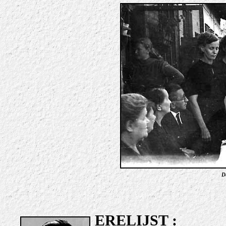
De
ERELIJST
: