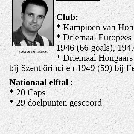
Club
:
* Kampioen van Hong
* Driemaal Europees 
1946 (66 goals), 1947
(Hongaars Sportmuseum)
* Driemaal Hongaars 
bij Szentlõrinci en 1949 (59) bij 
Nationaal elftal
:
* 20 Caps
* 29 doelpunten gescoord