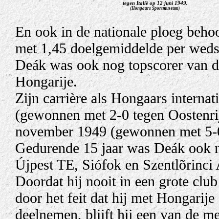
tegen Italië op 12 juni 1949.
(Hongaars Sportmuseum)
En ook in de nationale ploeg behoo
met 1,45 doelgemiddelde per wedstr
Deák was ook nog topscorer van 
Hongarije.
Zijn carrière als Hongaars interna
(gewonnen met 2-0 tegen Oostenrijk
november 1949 (gewonnen met 5-
Gedurende 15 jaar was Deák ook no
Újpest TE, Siófok en Szentlõrinci
Doordat hij nooit in een grote clu
door het feit dat hij met Hongarij
deelnemen, blijft hij een van de me