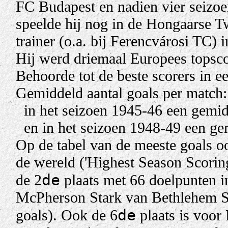
FC Budapest en nadien vier seizoe
speelde hij nog in de Hongaarse T
trainer (o.a. bij Ferencvárosi TC) i
Hij werd driemaal Europees topsco
Behoorde tot de beste scorers in 
Gemiddeld aantal goals per match:
in het seizoen 1945-46 een gemid
en in het seizoen 1948-49 een ge
Op de tabel van de meeste goals oo
de wereld ('H
ighest Season Scori
de
de 2
plaats met 66 doelpunten i
McPherson Stark van Bethlehem St
de
goals). Ook de 6
plaats is voor