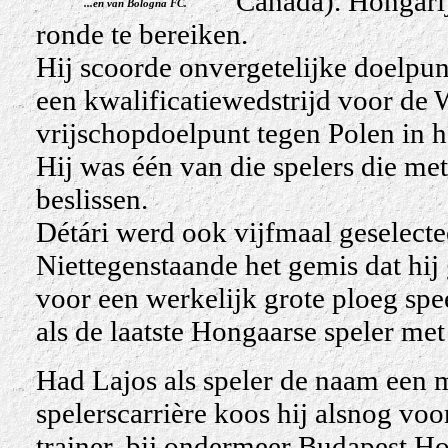
Canada). Hongarij
...en van Bologna FC.
ronde te bereiken.
Hij scoorde onvergetelijke doelpunt
een kwalificatiewedstrijd voor de 
vrijschopdoelpunt tegen Polen in h
Hij was één van die spelers die met
beslissen.
Détári werd ook vijfmaal geselecte
Niettegenstaande het gemis dat hij 
voor een werkelijk grote ploeg sp
als de laatste Hongaarse speler met
Had Lajos
als speler
de naam een mo
spelerscarrière koos hij alsnog voo
trainer, bij ondermeer Budapest H