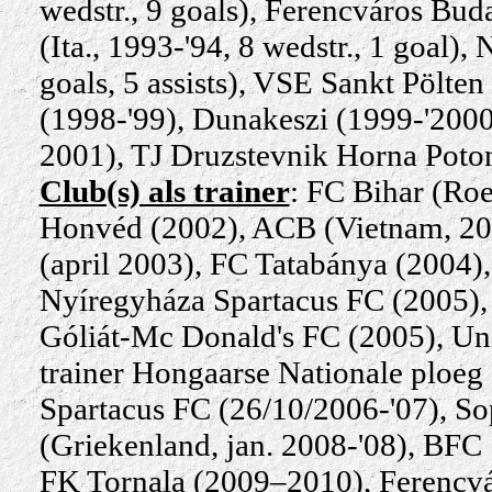
wedstr., 9 goals
), Ferencváros Bud
(Ita.,
1993-'94
, 8 wedstr., 1 goal)
goals, 5 assists), VSE Sankt Pölten 
(1998-'99), Dunakeszi (1999-'2000
2001), TJ Druzstevnik Horna Poto
Club(s) als trainer
:
FC Bihar (Roe
Honvéd (2002), ACB (Vietnam, 2
(april 2003),
FC Tatabánya (2004)
Nyíregyháza Spartacus FC (2005), 
Góliát-Mc Donald's FC (2005),
Un
trainer Hongaarse Nationale ploe
Spartacus FC (26/10/2006-'07),
Sop
(Griekenland, jan. 2008-'08), BFC
FK Tornala (2009–2010), Ferencvá