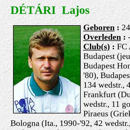
DÉTÁRI Lajos
Gebore
n
:
24
Overleden
:
Club(s)
:
FC 
Budapest (jeu
Budapest Hon
'80), Budape
134 wedstr., 4
Frankfurt (Dui
wedstr., 11 go
Piraeus (Griek
Bologna (Ita.,
1990-'92
, 42 wedstr.