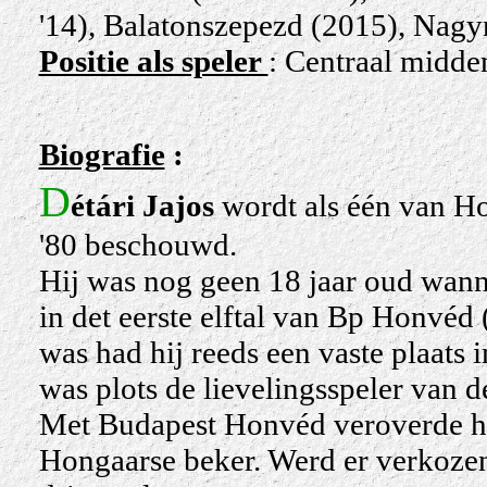
'14), Balatonszepezd (2015), Nagy
Positie als speler
: Centraal midde
Biografie
:
D
étári Jajos
wordt als één van Ho
'80 beschouwd.
Hij was nog geen 18 jaar oud wanne
in det eerste elftal van Bp Honvéd
was had hij reeds een vaste plaats
was plots de lievelingsspeler van d
Met Budapest Honvéd veroverde hij
Hongaarse beker. Werd er verkozen 