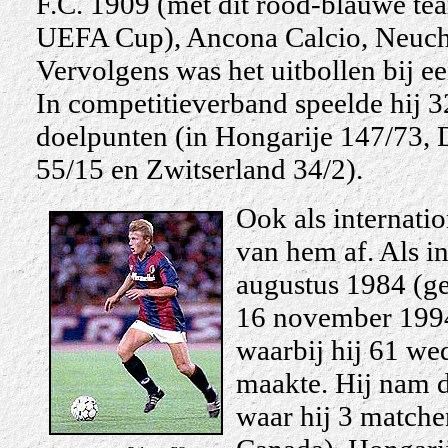
F.C. 1909 (met dit rood-blauwe tea
UEFA Cup), Ancona Calcio, Neucha
Vervolgens was het uitbollen bij e
In competitieverband speelde hij 
doelpunten (in Hongarije 147/73, D
55/15 en Zwitserland 34/2).
Ook als internati
van hem af. Als in
augustus 1984 (ge
16 november 1994
waarbij hij 61 we
maakte. Hij nam 
waar hij 3 matche