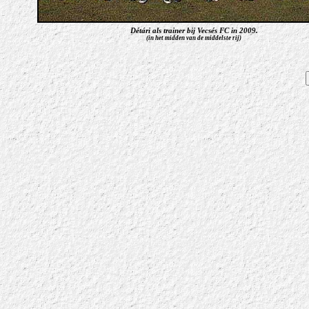
Détári als trainer bij Vecsés FC in 2009.
(in het midden van de middelste rij)