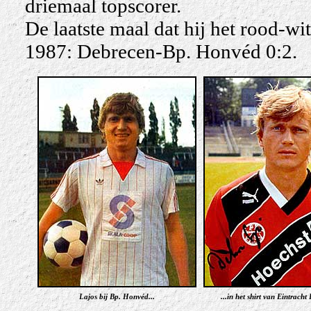
driemaal topscorer.
De laatste maal dat hij het rood-w
1987: Debrecen-Bp. Honvéd 0:2.
Lajos bij Bp. Honvéd...
...in het shirt van Eintracht 