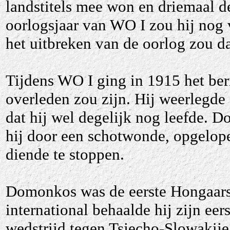
landstitels mee won en driemaal de
oorlogsjaar van WO I zou hij nog
het uitbreken van de oorlog zou d
Tijdens WO I ging in 1915 het beri
overleden zou zijn. Hij weerlegde
dat hij wel degelijk nog leefde. D
hij door een schotwonde, opgelopen
diende te stoppen.
Domonkos was de eerste Hongaarse
international behaalde hij zijn eer
wedstrijd tegen Tsjecho-Slowakije