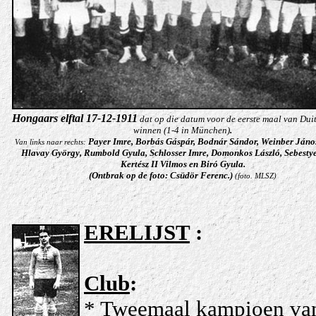
Hongaars elftal 17-12-1911
dat op die datum voor de eerste maal van Dui
winnen (1-4 in München)
.
Payer Imre, Borbás Gáspár,
Bodnár Sándor,
Weinber Jáno
Van links naar rechts:
Hlavay György, Rumbold Gyula, Schlosser Imre, Domonkos László, Sebestye
Kertész II Vilmos en Biró Gyula.
(Ontbrak op de foto: Csüdör Ferenc.)
(foto. MLSZ)
ERELIJST
:
Club
:
* Tweemaal kampioen va