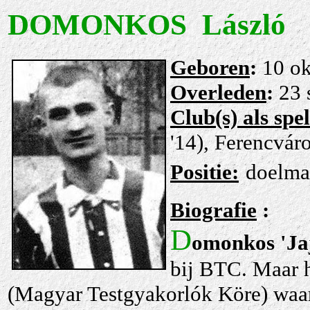
DOMONKOS László
Gebore
n
:
10 ok
Overleden
:
23 
Club(s) als spe
'14), Ferencvár
Positie:
doelm
Biografie
:
D
omonkos 'Ja
bij BTC
. Maar 
(Magyar Testgyakorlók Köre) waar 