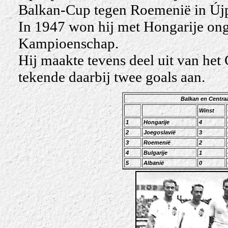
Balkan-Cup tegen Roemenië in Újpe
In 1947 won hij met Hongarije ong
Kampioenschap.
Hij maakte tevens deel uit van het
tekende daarbij twee goals aan.
Balkan en Centra
Winst
1
Hongarije
4
2
Joegoslavië
3
3
Roemenië
2
4
Bulgarije
1
5
Albanië
0