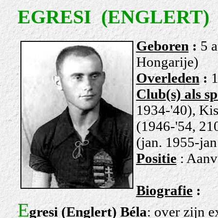
EGRESI (ENGLERT) 
Geboren
:
5 a
Hongarije)
Overleden
:
1
Club(s) als sp
1934-'40), Kis
(1946-'54, 210
(jan. 1955-jan
Positie
: Aanv
Biografie
:
E
gresi (Englert) Béla
: over zijn 