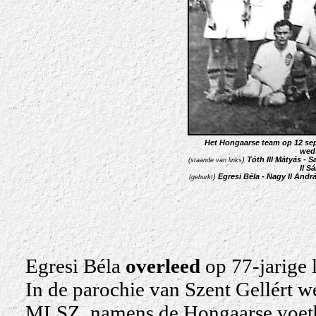
Het Hongaarse team op 12 sep
weds
)
Tóth III Mátyás - S
(staande van links
II
Sá
)
Egresi
Béla
- Nagy II
Andrá
(gehurkt
Egresi Béla
overleed
op 77-jarige 
In de parochie van Szent Gellért 
MLSZ, namens de Hongaarse voetb