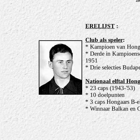
19
ERELIJST
:
Club als speler
:
* Kampioen van Honga
* Derde in Kampioensc
1951
* Drie selecties Budap
Nationaal elftal Hong
* 23 caps (1943-'53)
* 10 doelpunten
* 3 caps Hongaars B-el
* Winnaar Balkan en 