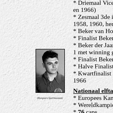
* Driemaal Vic
en 1966)
* Zesmaal 3de 
1958, 1960, he
* Beker van Ho
* Finalist Bek
* Beker der Jaa
1 met winning 
* Finalist Beke
* Halve Finalis
* Kwartfinalis
1966
Nationaal elfta
* Europees Kam
(
Hongaars Sportmuseum)
* Wereldkampio
*
76
caps