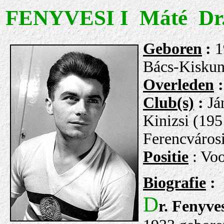
FENYVESI I Máté Dr
Geboren
:
1
Bács-Kiskun
Overleden
Club(s)
:
Já
Kinizsi (195
Ferencvárosi
Positie
: Vo
Biografie
:
D
r. Fenyve