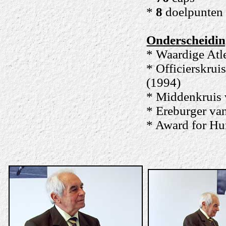
*
8
doelpunten
Onderscheidin
* Waardige Atl
* Officierskrui
(1994)
* Middenkruis 
* Ereburger va
* Award for Hu