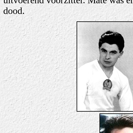
uitvoerend voorzitter.
Máté was ere
dood.