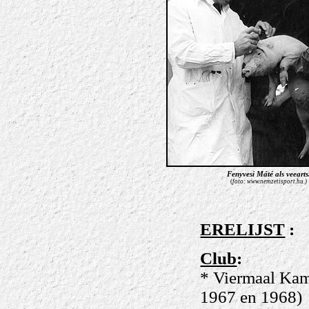
Fenyvesi Máté als veearts
(
foto: www.nemzetisport.hu.)
ERELIJST
:
Club
:
* Viermaal Kam
1967 en 1968)