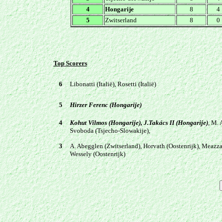
4
Hongarije
8
4
5
Zwitserland
8
0
Top Scorers
6
Libonatti (Italië), Rosetti (Italië)
5
Hirzer Ferenc (Hongarije)
4
Kohut Vilmos (Hongarije), J.Takács II (Hongarije)
, M. 
Svoboda (Tsjecho-Slowakije),
3
A. Abegglen (Zwitserland), Horvath (Oostenrijk), Meazza (
Wessely (Oostenrijk)