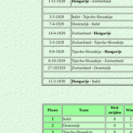
1-11-1928
Hongarije
- Zwitserland
3-3-1929
Italië - Tsjecho-Slowakije
7-4-1929
Oostenrijk - Italië
14-4-1929
Zwitserland -
Hongarije
5-5-1929
Zwitzerland - Tsjecho-Slowakije
8-9-1929
Tsjecho-Slowakije
- Hongarije
6-10-1929
Tsjecho-Slowakije - Zwitserland
27-101929
Zwitserland - Oostenrijk
11-5-1930
Hongarije
- Italië
Wed-
Plaats
Team
Win
strijden
1
Italië
8
5
2
Oostenrijk
8
5
3
Tsjecho-Slowakije
8
4