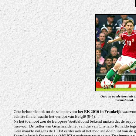
Gera in goede doen als 
international.
Gera behoorde ook tot de selectie voor het
EK 2016 in Frankrijk
waarvoor
achtste finale, waarin het verloor van België (0-4).
Na het toernooi zou de Europese Voetbalbond bekend maken dat de support
hiervoor.
De treffer van Gera haalde het van die van Cristiano Ronaldo te
Gera maakte volgens de UEFA eerder ook al het mooiste doelpunt van de 
Sportújságírók Szövetsége (MSÚSZ))
verkozen tot mooiste '
Doelpunt van 