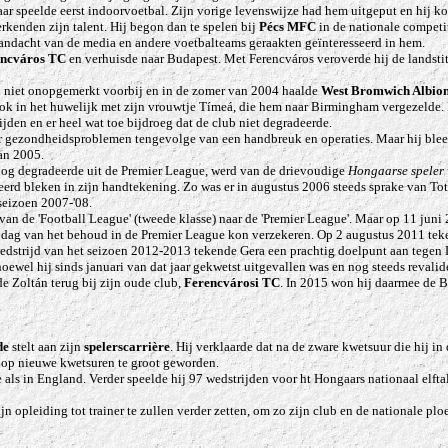
aar speelde eerst indoorvoetbal. Zijn vorige levenswijze had hem uitgeput en hij k
herkenden zijn talent. Hij begon dan te spelen bij
Pécs MFC
in de nationale competit
aandacht van de media en andere voetbalteams geraakten geïnteresseerd in hem.
ncváros TC
en verhuisde naar Budapest.
Met Ferencváros veroverde hij de landst
n niet onopgemerkt voorbij en in de zomer van 2004 haalde
West Bromwich
Albio
k in het huwelijk met zijn vrouwtje Tímeá, die hem naar Birmingham vergezelde. Daar
ijden en er heel wat toe bijdroeg dat de club niet degradeerde.
or gezondheidsproblemen tengevolge van een handbreuk en operaties. Maar hij bleef
an 2005.
nog degradeerde uit de Premier League, werd van de drievoudige
Hongaarse speler 
eerd bleken in zijn handtekening. Zo was er in augustus 2006 steeds sprake van To
seizoen 2007-'08.
e 'Football League' (tweede klasse) naar de 'Premier League'. Maar op 11 juni 200
te dag van het behoud in de Premier League kon verzekeren. Op 2 augustus 2011 teken
 wedstrijd van het seizoen 2012-2013 tekende Gera een prachtig doelpunt aan tegen 
hoewel hij sinds januari van dat jaar gekwetst uitgevallen was en nog steeds reval
e Zoltán terug bij zijn oude club,
Ferencvárosi TC
. In 2015 won hij daarmee de 
de
stelt aan zijn
spelerscarrière
. Hij verklaarde dat na de zware kwetsuur die hij i
o op nieuwe kwetsuren te groot geworden.
 als in England. Verder speelde hij 97 wedstrijden voor ht Hongaars nationaal elfta
jn opleiding tot trainer te zullen verder zetten, om zo zijn club en de nationale plo