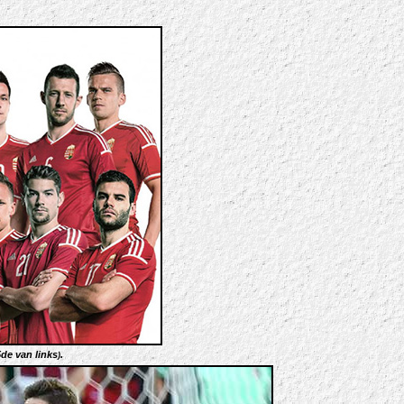
de van links
.
)