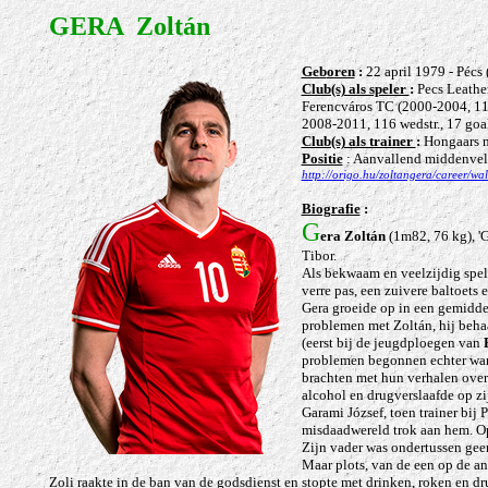
GERA Zoltán
Geb
oren
:
22 april 1979 - Pécs
Club(s) als speler
:
Pecs Leathe
Ferencváros TC (2000-2004, 115
2008-2011, 116 wedstr., 17 goal
Club(s) als trainer
:
Hongaars na
Positie
: Aanvallend middenvel
http://origo.hu/zoltangera/career/wa
Biografie
:
G
era Zoltán
(1m82, 76 kg), 'G
Tibor.
Als bekwaam en veelzijdig spele
verre pas, een zuivere baltoets
Gera groeide op in een gemiddel
problemen met Zoltán, hij behaal
(eerst bij de jeugdploegen van
problemen begonnen echter wann
brachten met hun verhalen over 
alcohol en drugverslaafde op zij
Garami József, toen trainer bi
misdaadwereld trok aan hem. Op 
Zijn vader was ondertussen gee
Maar plots, van de een op de an
Zoli raakte in de ban van de godsdienst en stopte met drinken, roken en 