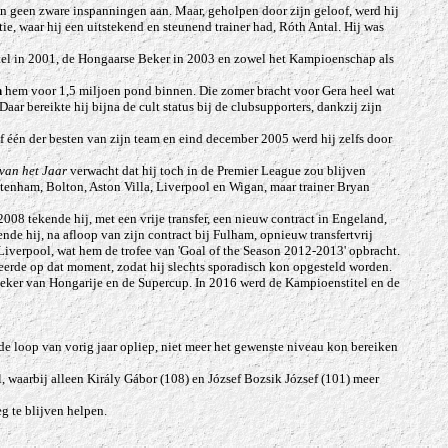
on geen zware inspanningen aan. Maar, geholpen door zijn geloof, werd hij
ie, waar hij een uitstekend en steunend trainer had, Róth Antal. Hij was
itel in 2001, de Hongaarse Beker in 2003 en zowel het Kampioenschap als
n
hem voor 1,5 miljoen pond binnen. Die zomer bracht voor Gera heel wat
 bereikte hij bijna de cult status bij de clubsupporters, dankzij zijn
 één der besten van zijn team en eind december 2005 werd hij zelfs door
van het Jaar
verwacht dat hij toch in de Premier League zou blijven
ttenham, Bolton, Aston Villa, Liverpool en Wigan, maar trainer Bryan
8 tekende hij, met een vrije transfer, een nieuw contract in Engeland,
de hij, na afloop van zijn contract bij Fulham, opnieuw transfertvrij
Liverpool, wat hem de trofee van 'Goal of the Season 2012-2013' opbracht.
ideerde op dat moment, zodat hij slechts sporadisch kon opgesteld worden.
Beker van Hongarije en de Supercup.
In 2016 werd de Kampioenstitel en de
n de loop van vorig jaar opliep, niet meer het gewenste niveau kon bereiken
l, waarbij alleen Király Gábor (108) en József Bozsik József (101) meer
eg te blijven helpen.