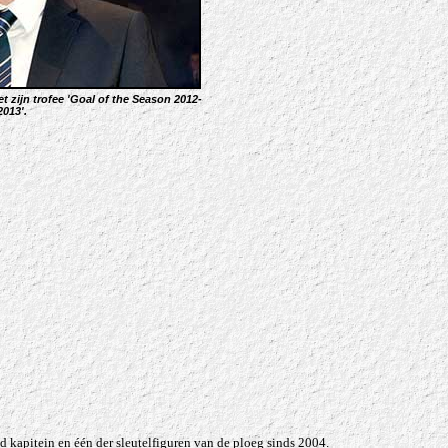
t zijn trofee 'Goal of the Season 2012-
2013'.
 kapitein en één der sleutelfiguren van de ploeg sinds 2004.