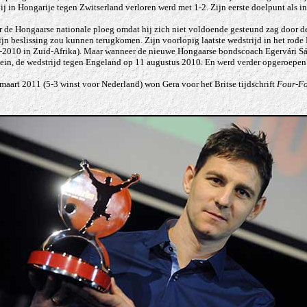
j in Hongarije tegen Zwitserland verloren werd met 1-2. Zijn eerste doelpunt als in
oor de Hongaarse nationale ploeg omdat hij zich niet voldoende gesteund zag door 
zijn beslissing zou kunnen terugkomen. Zijn voorlopig laatste wedstrijd in het rode
WK-2010 in Zuid-Afrika). Maar wanneer de nieuwe Hongaarse bondscoach
Egervári S
ein, de wedstrijd tegen Engeland op 11 augustus 2010. En werd verder opgeroepen 
aart 2011 (5-3 winst voor Nederland) won Gera voor het Britse tijdschrift
Four-F