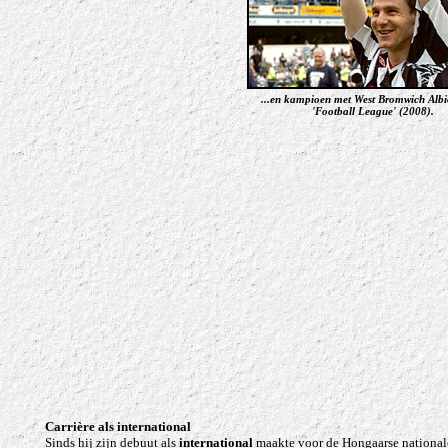
...
en kampioen met West Bromwich Albi
'Football League' (2008)
.
Carrière als international
Sinds hij zijn debuut als
international
maakte voor de Hongaarse nationale 