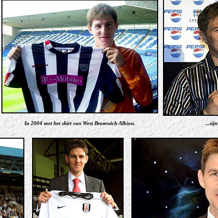
In 2004 met het shirt van West Bromwich Albion.
...zi