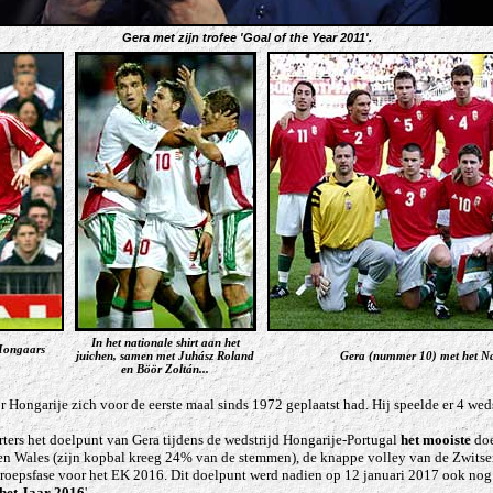
Gera met zijn trofee 'Goal of the Year 2011'.
In het nationale shirt aan het
Hongaars
juichen, samen met Juhász Roland
Gera (nummer 10) met het Nat
en Böör Zoltán...
 Hongarije zich voor de eerste maal sinds 1972 geplaatst had. Hij speelde er 4 weds
ers het doelpunt van Gera tijdens de wedstrijd Hongarije-Portugal
het mooiste
doe
gen Wales (zijn kopbal kreeg 24% van de stemmen), de knappe volley van de Zwitser
groepsfase voor het EK 2016. Dit doelpunt werd nadien op 12 januari 2017 ook no
het Jaar 2016
'.