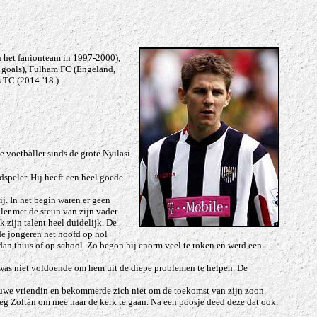
n het fanionteam in 1997-2000),
 goals), Fulham FC (Engeland,
 TC (2014-'18 )
e voetballer sinds de grote Nyilasi
dspeler. Hij heeft een heel goede
j. In het begin waren er geen
ler met de steun van zijn vader
k zijn talent heel duidelijk. De
de jongeren het hoofd op hol
dan thuis of op school. Zo begon hij enorm veel te roken en werd een
t was niet voldoende om hem uit de diepe problemen te helpen. De
euwe vriendin en bekommerde zich niet om de toekomst van zijn zoon.
roeg Zoltán om mee naar de kerk te gaan. Na een poosje deed deze dat ook.