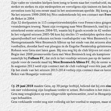
Zijn vader en vrienden hielpen hem terug te keren naar het voetbalveld, m
sterker en sterker, en zijn medespelers en vervolgens zijn trainers en fans 
zeventien toen hij een eerste maal in het seniorenteam
speelde. Hij kreeg 
Na het seizoen 1999-2000 bij Pécs ondertekende hij een contract met
Fere
de Beker in 2004.
Zijn 32 doelpunten in 115 competitiewedstrijden voor Ferencváros ginge
veranderingen teweeg. Naast zijn overgang naar West Bromwich, trad hij oo
uitstekend eerste seizoen 2004-'05, waarin hij 6 goals scoorde in 42 wedstr
In het volgend seizoen 2005-'06 kon hij slechts 15 wedstrijden spelen do
squarefootball.net
verkozen tot beste voetbalspeler van West Bromwich v
Niettegenstaande West Bromwich Albion op het einde van dat seizoen als
voetballen, doordat heel wat ploegen in de Engelse Premiership geïnteress
Robson wou Gera niet laten gaan. Hij zou nog bij de club blijven tot eind 
Begin mei 2008 promoveerde Gera met West Bromwich nog als kampioen van d
namelijk bij
Fulham FC
, dat zich in het voorbije seizoen pas op de laats
zijnde voor de tweede maal bij
West Bromwich Albion FC
. Bij de eerste
In augustus 2013 werd zijn contract met de club verlengd voor één jaar, al
Op het einde van het seizoen 2013-2014 verliep zijn contract daar en keerd
Beker van Hongarije veroverd.
Op
29 juni 2018
maakte Gera, op 39-jarige leeftijd, bekend dat hij een
ein
om met voldoening zijn loopbaan verder te zetten. Bovendien is het risic
Gera mag terugkijken op een rijkgevulde spelerscarrière, zowl in Hongarije
caps behaalden.
Gera verklaarde verder nog niet volledig uit het voetbal te stappen, maar zi