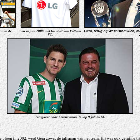
on in de
...en in juni 2008 met het shirt van Fulham
Gera, terug bij West Bromwich, me
FC.
Terugkeer naar Ferencvarosi TC op 9 juli 2014.
ploeg in 2002, werd Gera zowat de talisman van het team. Hij was ook geruime tijd