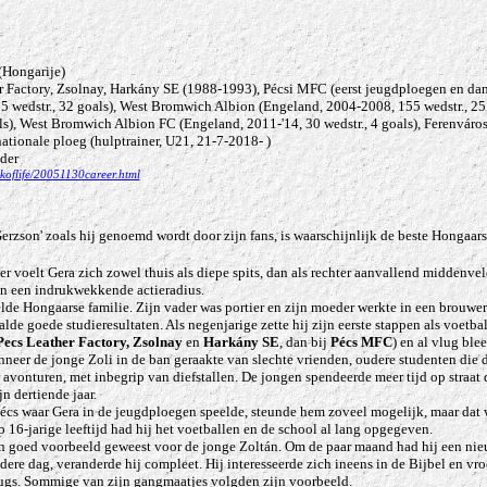
 (Hongarije)
r Factory, Zsolnay, Harkány SE (1988-1993), Pécsi MFC (eerst jeugdploegen en da
 wedstr., 32 goals), West Bromwich Albion (Engeland, 2004-2008, 155 wedstr., 25
s), West Bromwich Albion FC (Engeland, 2011-'14, 30 wedstr., 4 goals), Ferenváros
tionale ploeg (hulptrainer, U21, 21-7-2018- )
der
lkoflife/20051130career.html
erzson' zoals hij genoemd wordt door zijn fans, is waarschijnlijk de beste Hongaars
r voelt Gera zich zowel thuis als diepe spits, dan als rechter aanvallend middenvel
 en een indrukwekkende actieradius.
de Hongaarse familie. Zijn vader was portier en zijn moeder werkte in een brouweri
de goede studieresultaten. Als negenjarige zette hij zijn eerste stappen als voetbal
Pecs Leather Factory, Zsolnay
en
Harkány SE
, dan bij
Pécs MFC
) en al vlug blee
eer de jonge Zoli in de ban geraakte van slechte vrienden, oudere studenten die 
avonturen, met inbegrip van diefstallen. De jongen spendeerde meer tijd op straat 
n dertiende jaar.
j Pécs waar Gera in de jeugdploegen speelde, steunde hem zoveel mogelijk, maar da
16-jarige leeftijd had hij het voetballen en de school al lang opgegeven.
n goed voorbeeld geweest voor de jonge Zoltán. Om de paar maand had hij een ni
dere dag, veranderde hij compleet. Hij interesseerde zich ineens in de Bijbel en v
drugs. Sommige van zijn gangmaatjes volgden zijn voorbeeld.