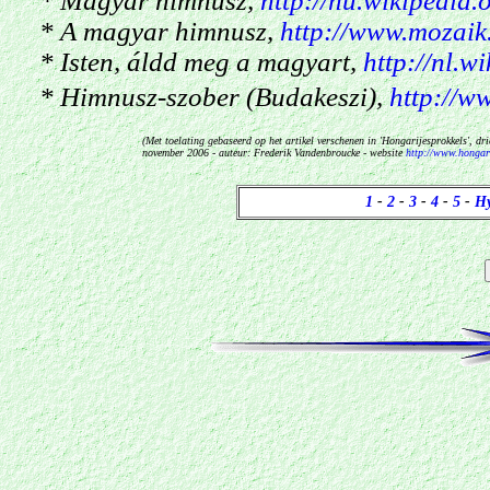
* Magyar himnusz,
http://hu.wikipedia.
* A magyar himnusz,
http://www.mozaik.
* Isten, áldd meg a magyart,
http://nl.w
* Himnusz-szober (Budakeszi),
http://w
(Met toelating gebaseerd op het artikel verschenen in '
Hongarijesprokkels', dri
november 2006 - auteur: Frederik Vandenbroucke - website
http://www.hongari
1
-
2
-
3
-
4
-
5
-
Hy