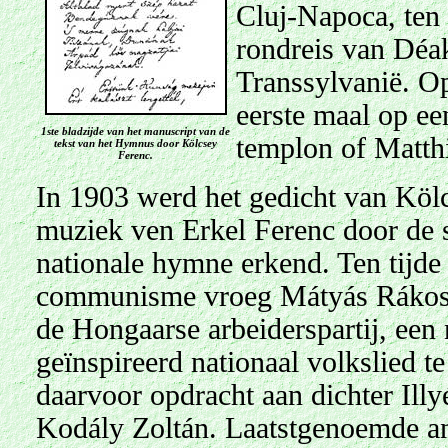
Cluj-Napoca, ten 
rondreis van Déa
Transsylvanië. O
eerste maal op ee
1ste bladzijde van het manuscript van de
templon of Matth
tekst van het Hymnus door Kölcsey
Ferenc.
In 1903 werd het gedicht van Köl
muziek ven Erkel Ferenc
door de s
nationale hymne erkend. Ten tijd
communisme vroeg Mátyás Rákosi,
de Hongaarse arbeiderspartij, ee
geïnspireerd nationaal volkslied t
daarvoor opdracht aan dichter Ill
Kodály Zoltán. Laatstgenoemde a