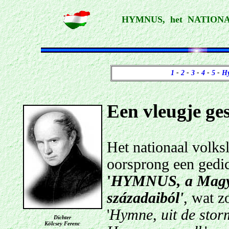
HYMNUS, het NATION
1
-
2
-
3
-
4
-
5
-
Hy
Een vleugje ges
Het nationaal volks
oorsprong een gedich
'
HYMNUS, a Magya
századaiból'
, wat z
'
Hymne, uit de stor
Dichter
Kölcsey Ferenc