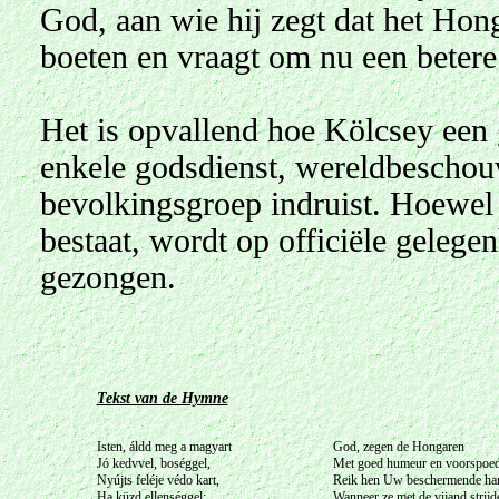
God, aan wie hij zegt dat het Hon
boeten en vraagt om nu een betere
Het is opvallend hoe Kölcsey een 
enkele godsdienst, wereldbeschouw
bevolkingsgroep indruist. Hoewel h
bestaat, wordt op officiële gelege
gezongen.
Tekst van de Hymne
Isten, áldd meg a magyart
God, zegen de Hongaren
Jó kedvvel, boséggel,
Met goed humeur en voorspoed
Nyújts feléje védo kart,
Reik hen Uw beschermende ha
Ha küzd ellenséggel;
Wanneer ze met de vijand strijd