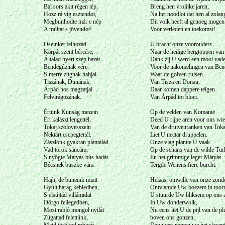
Bal sors akit régen tép,
Breng hen vrolijke jaren,
Hozz rá víg esztendot,
Na het noodlot dat hen al zolang
Megbunhodte már e nép
Dit volk heeft al genoeg mogen
A múltat s jövendot!
Voor verleden en toekomst!
Oseinket felhozád
U bracht onze voorouders
Kárpát szent bércére,
Naar de heilige bergtoppen van
Általad nyert szép hazát
Dank zij U werd een mooi vad
Bendegúznak vére.
Voor de nakomelingen van Ben
S merre zúgnak habjai
Waar de golven ruisen
Tiszának, Dunának,
Van Tisza en Donau,
Árpád hos magzatjai
Daar komen dappere telgen
Felvirágozának.
Van Árpád tot bloei.
Értünk Kunság mezein
Op de velden van Komanië
Ért kalászt lengettél,
Deed U rijpe aren voor ons wie
Tokaj szolovesszein
Van de druivenranken van Toka
Nektárt csepegtettél.
Liet U nectar druppelen.
Zászlónk gyakran plántálád
Onze vlag plantte U vaak
Vad török sáncára,
Op de schans van de wilde Tur
S nyögte Mátyás bús hadát
En het grimmige leger Mátyás
Bécsnek büszke vára.
Tergde Wenens fiere burcht.
Hajh, de buneink miatt
Helaas, omwille van onze zond
Gyúlt harag kebledben,
Ontvlamde Uw boezem in toor
S elsújtád villámidat
U stuurde Uw bliksem op ons 
Dörgo fellegedben,
In Uw donderwolk,
Most rabló mongol nyilát
Nu eens liet U de pijl van de 
Zúgattad felettünk,
boven ons gonzen,