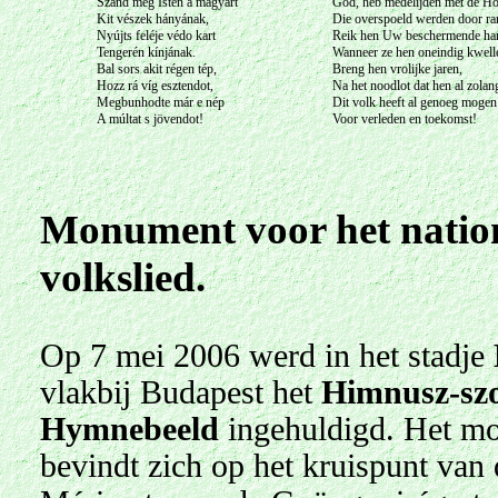
Szánd meg Isten a magyart
God, heb medelijden met de H
Kit vészek hányának,
Die overspoeld werden door r
Nyújts feléje védo kart
Reik hen Uw beschermende ha
Tengerén kínjának.
Wanneer ze hen oneindig kwell
Bal sors akit régen tép,
Breng hen vrolijke jaren,
Hozz rá víg esztendot,
Na het noodlot dat hen al zolang
Megbunhodte már e nép
Dit volk heeft al genoeg mogen
A múltat s jövendot!
Voor verleden en toekomst!
Monument voor het natio
volkslied.
Op 7 mei 2006 werd in het stadje
vlakbij Budapest het
Himnusz-sz
Hymnebeeld
ingehuldigd. Het m
bevindt zich op het kruispunt van