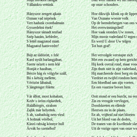
Majd töröktol rabigát
Dan weer namen we het slaven
Vállainkra vettünk.
op onze schouders.
Hányszor zengett ajkain
Hoe dikwijls klonk op de lippe
Ozman vad népének
Van Osmans woeste volk
Vert hadunk csonthalmain
Op de beenderbergen van ons v
Gyozedelmi ének!
Het overwinningslied!
Hányszor támadt tenfiad
Hoe vaak stonden Uw zonen,
Szép hazám, kebledre,
Mijn mooie vaderland U tegen d
S lettél magzatod miatt
En werd U door Uw telgen
Magzatod hamvvedre!
Tot hun graf!
Bújt az üldözött, s felé
Het vervolgde verstopte zich
Kard nyúlt barlangjában,
Met een zwaard op hem gericht i
Szerte nézett s nem lelé
Hij keek overal rond, maar von
Honját e hazában,
Zijn thuis niet in zijn vaderland,
Bércre hág és völgybe száll,
Hij marcheerde door berg en da
Bú s kétség mellette,
Verdriet en twijfel rondom hem
Vérözön lábainál,
Een bloedbad aan zijn voeten,
S lángtenger fölette.
En een vuurzee boven hem.
Vár állott, most kohalom,
Ooit stond er een burcht, nu ee
Kedv s öröm röpkedtek,
Zin en vreugde vervlogen,
Halálhörgés, siralom
Doodskreten en ellende
Zajlik már helyettek.
Heersen nu in de plaats.
S ah, szabadság nem virul
En ah, vrijheid zal niet bloeien
A holtnak vérébol,
Uit het bloed van de doden,
Kínzó rabság könnye hull
De tranen van de kwellende sla
Árvák ho szemébol!
Uit de vurige ogen van onze w