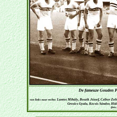
De fameuze Gouden Pl
Lantos Mihály, Boszik József, Czibor Zolt
van links naar rechts:
Grosics Gyula, Kocsis Sándor, Hi
(foto