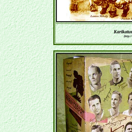
Karikatu
(
http:/