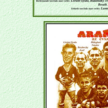
Lóránt Gyula,
Buzánszky
Je
Rechtstaande van links naar rechts:
Boszik 
Lanto
Gehurkt van links naar rechts: