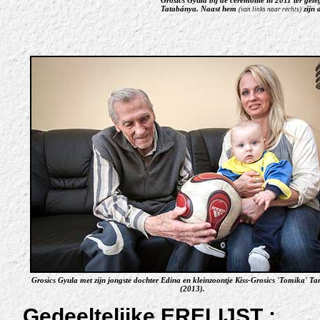
Grosics Gyula bij de ceremonie in 2011 ter gele
Tatabánya. Naast hem
zijn 
(van links naar rechts)
Grosics Gyula met zijn jongste dochter Edina en kleinzoontje Kiss-Grosics 'Tomika' T
(2013).
Gedeeltelijke ERELIJST
: