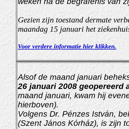
weken na de begrafenis van z
Gezien zijn toestand dermate verb
maandag 15 januari het ziekenhuis
Voor verdere informatie hier klikken.
Alsof de maand januari behekst
26 januari 2008 geopereerd 
maand
januari,
kwam hij evenee
hierboven).
Volgens
Dr. Pénzes István, be
(Szent János Kórház), is
zijn 