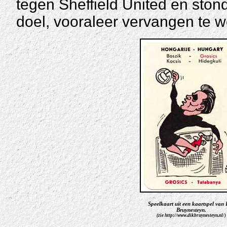
tegen Sheffield United en stond
doel, vooraleer vervangen te 
Speelkaart uit een kaartspel van 
Bruynesteyn.
(zie http://www.dikbruynesteyn.nl/)