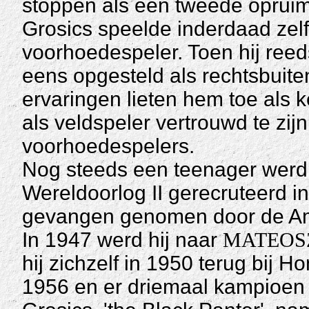
stoppen als een tweede opruim
Grosics speelde inderdaad zelf
voorhoedespeler. Toen hij ree
eens opgesteld als rechtsbuite
ervaringen lieten hem toe als k
als veldspeler vertrouwd te zi
voorhoedespelers.
Nog steeds een teenager werd h
Wereldoorlog II gerecruteerd i
gevangen genomen door de Am
In 1947 werd hij naar
MATEOSZ
hij zichzelf in 1950 terug bij H
1956 en er driemaal kampioen 