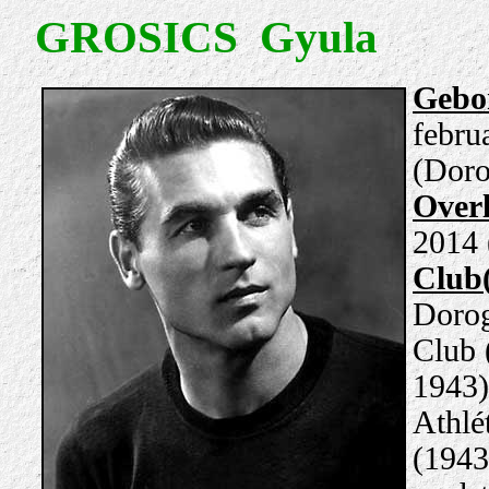
GROSICS Gyula
Gebo
febru
(Doro
Over
2014 
Club(
Dorog
Club 
1943)
Athlé
(1943