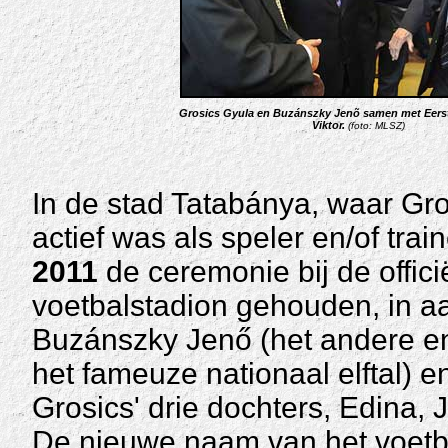
Grosics Gyula en Buzánszky Jenõ samen met Eerst
Viktor.
(foto: MLSZ)
In de stad Tatabánya, waar Gr
actief was als speler en/of tra
2011
de ceremonie bij de offic
voetbalstadion gehouden, in 
Buzánszky Jenő (het andere en
het fameuze nationaal elftal) e
Grosics' drie dochters, Edina,
De nieuwe naam van het voetb