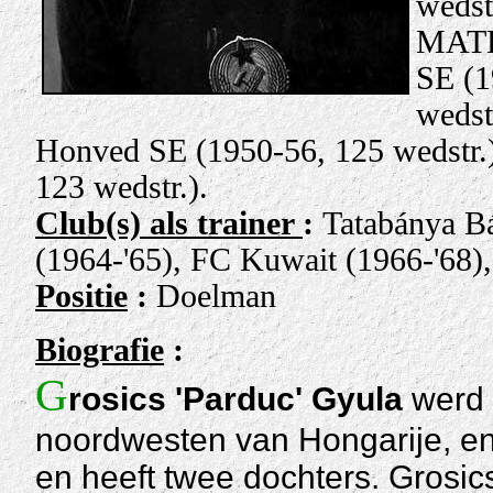
wedstr
MATE
SE (1
wedst
Honved SE (1950-56, 125 wedstr.
123 wedstr.).
Club(s) als trainer
:
Tatabánya B
(1964-'65), FC Kuwait (1966-'68),
Positie
:
Doelman
Biografie
:
G
rosics 'Parduc' Gyula
werd 
noordwesten van Hongarije, en
en heeft twee dochters. Grosi