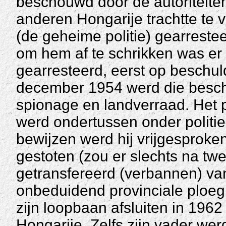
beschouwd door de autoriteiten
anderen Hongarije trachtte te 
(de geheime politie) gearrest
om hem af te schrikken was er n
gearresteerd, eerst op beschu
december 1954 werd die besch
spionage en landverraad. Het 
werd ondertussen onder politie
bewijzen werd hij vrijgesproke
gestoten (zou er slechts na twe
getransfereerd (verbannen) va
onbeduidend provinciale ploeg
zijn loopbaan afsluiten in 196
Hongarije. Zelfs zijn vader wer