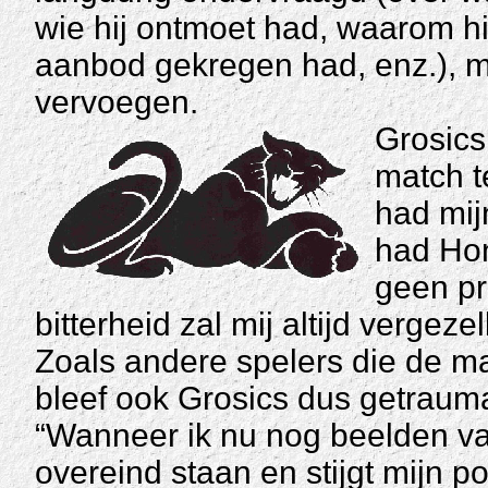
wie hij ontmoet had, waarom hi
aanbod gekregen had, enz.), maa
vervoegen.
Grosics
match t
had mij
had Hon
geen pr
bitterheid zal mij altijd vergezell
Zoals andere spelers die de ma
bleef ook Grosics dus getrauma
“Wanneer ik nu nog beelden va
overeind staan en stijgt mijn p