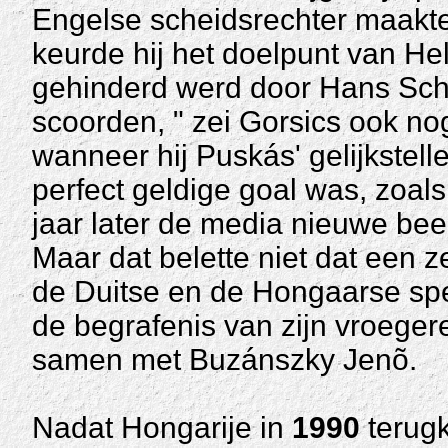
Engelse scheidsrechter maakte
keurde hij het doelpunt van H
gehinderd werd door Hans Schaf
scoorden, " zei Gorsics ook n
wanneer hij Puskás' gelijkstell
perfect geldige goal was, zoal
jaar later de media nieuwe beel
Maar dat belette niet dat een 
de Duitse en de Hongaarse spe
de begrafenis van zijn vroeger
samen met Buzánszky Jenõ.
Nadat Hongarije in
1990
terugk