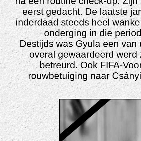
na een routine check-up. Zijn
eerst gedacht. De laatste j
inderdaad steeds heel wankel
onderging in die perio
Destijds was Gyula een van 
overal gewaardeerd werd z
betreurd. Ook FIFA-Voorz
rouwbetuiging naar Csányi