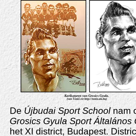
Karikaturen van Grosics Gyula.
(van Tónió zie http://tonio.uw.hu)
De
Újbudai Sport School
nam o
Grosics Gyula Sport Általános
het XI district, Budapest. Distri