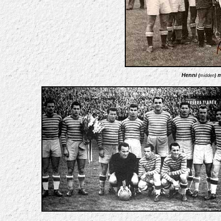
Henni
m
(
midden
)