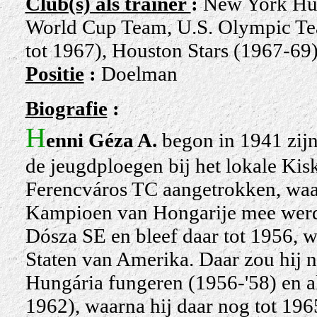
Club(s) als trainer
:
New York Hung
World Cup Team, U.S. Olympic Te
tot 1967), Houston Stars (1967-69
Positie
:
Doelman
Biografie
:
H
enni Géza A.
begon in 1941 zijn 
de jeugdploegen bij het lokale
Kis
Ferencváros TC aangetrokken, waar
Kampioen van Hongarije mee werd.
Dósza SE
en bleef daar tot 1956, 
Staten van Amerika. Daar zou hij no
Hungária
fungeren (1956-'58) en al
1962), waarna hij daar nog tot 1965 