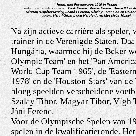
Henni met Ferencváros 1949 in Praag:
Deák Ferenc, Rudas Ferenc, Budai II Lászl
rechtstaand van links naar rechts:
Sándor, Kispéter Mihály, Szabó I Ferenc, Dékány Ferenc dr. en Czibor
Henni Géza, Lakat Károly dr. en Meszárós József.
gehurkt:
Na zijn actieve carrière als speler,
trainer in de Verenigde Staten. Daa
Hungária
, waarmee hij de Beker w
Olympic Team' en het 'Pan American
World Cup Team 1965', de 'Eastern 
1978' en de 'Houston Stars' van de
ploeg speelden verscheidene voetb
Szalay Tibor, Magyar Tibor, Vígh 
Jáni Ferenc.
Voor de Olympische Spelen van 19
spelen in de kwalificatieronde. He