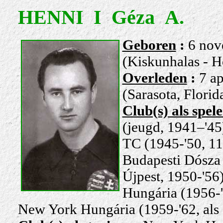
HENNI I Géza A.
Geboren
:
6 nov
(Kiskunhalas - H
Overleden
:
7 ap
(Sarasota, Flori
Club(s) als spel
(jeugd, 1941–'45
TC (1945-'50, 11
Budapesti Dósza 
Újpest, 1950-'56
Hungária (1956-'5
New York Hungária (1959-'62, als s