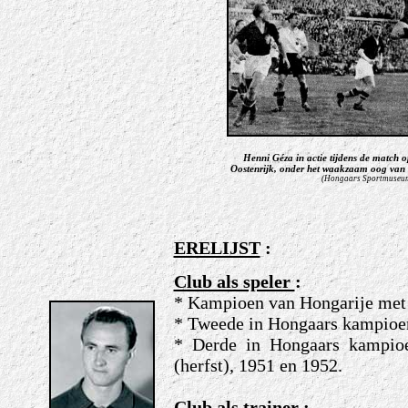
Henni Géza in actie tijdens de match 
Oostenrijk, onder het waakzaam oog van 
(
Hongaars Sportmuseu
ERELIJST
:
Club als speler
:
* Kampioen van Hongarije met 
* Tweede in Hongaars kampioen
* Derde in Hongaars kampi
(herfst), 1951 en 1952.
Club als trainer
: