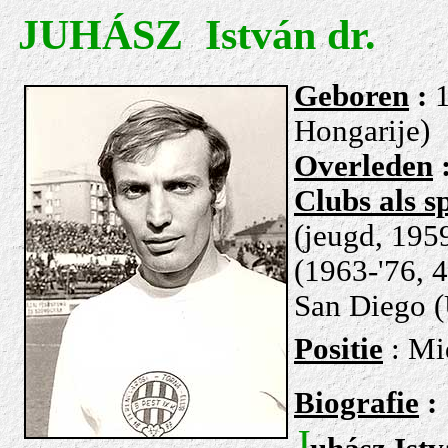
JUHÁSZ István dr.
Geboren
:
1
Hongarije)
Overleden
Clubs als s
(jeugd, 195
(1963-'76, 4
San Diego (
Positie
: Mi
Biografie
:
J