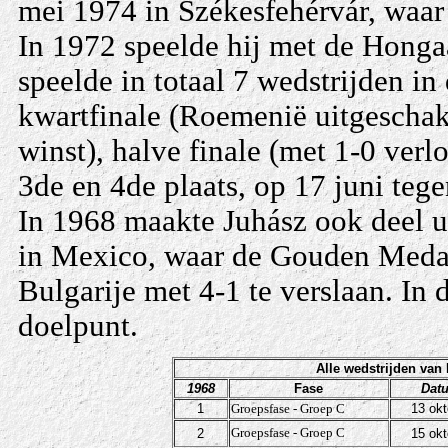
mei 1974 in Székesfehérvár, waa
In 1972 speelde hij met de Honga
speelde in totaal 7 wedstrijden i
kwartfinale (Roemenië uitgeschake
winst), halve finale (met 1-0 ver
3de en 4de plaats, op 17 juni teg
In 1968 maakte Juhász ook deel 
in Mexico, waar de Gouden Medail
Bulgarije met 4-1 te verslaan. In
doelpunt.
Alle wedstrijden van
1968
Fase
Dat
1
Groepsfase - Groep C
13 okt
Groepsfase - Groep C
2
15 okt