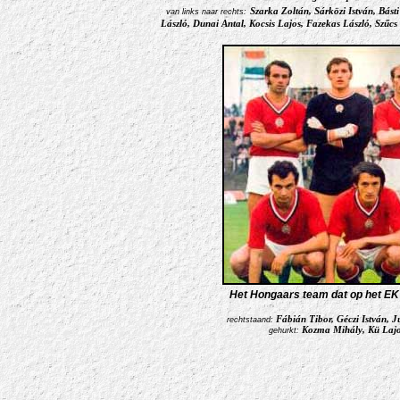
Szarka Zoltán, Sárközi István, Básti
van links naar rechts:
László, Dunai Antal, Kocsis Lajos, Fazekas László, Szűc
Het Hongaars team dat op het EK
Fábián Tibor, Géczi István, J
rechtstaand:
Kozma Mihály, Kü Lajo
gehurkt: