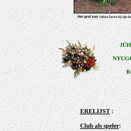
Het graf van
Juhász István bij zijn 
JÚH
NYUG
Ru
ERELIJST
:
Club als speler
: