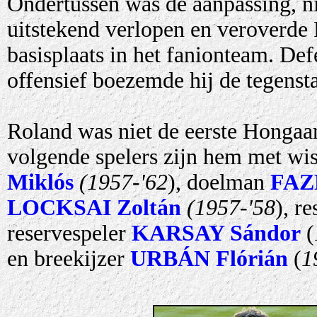
Ondertussen was de aanpassing, ni
uitstekend verlopen en veroverde 
basisplaats in het fanionteam. Def
offensief boezemde hij de tegensta
Roland was niet de eerste Hongaa
volgende spelers zijn hem met wi
Miklós
(1957-'62
),
doelman
FAZ
LOCKSAI Zoltán
(1957-'58
), r
reservespeler
KARSAY Sándor
(
en breekijzer
URBÁN Flórián
(
1