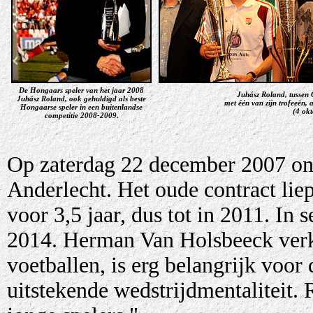
De Hongaars speler van het jaar 2008
Juhász Roland, tussen 
Juhász Roland, ook gehuldigd als beste
met één van zijn trofeeën, a
Hongaarse speler in een buitenlandse
(4 ok
competitie 2008-2009.
Op zaterdag 22 december 2007 o
Anderlecht. Het oude contract liep
voor 3,5 jaar, dus tot in 2011. In
2014. Herman Van Holsbeeck verkla
voetballen, is erg belangrijk voor
uitstekende wedstrijdmentaliteit. 