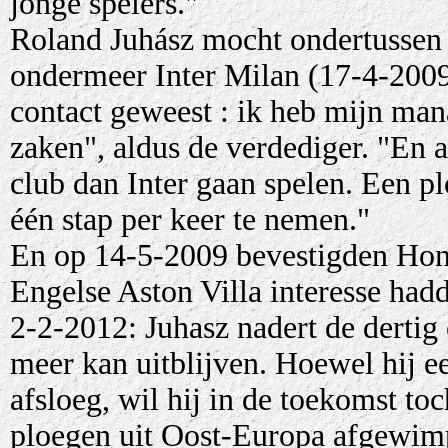
jonge spelers."
Roland Juhász mocht ondertussen r
ondermeer Inter Milan (17-4-2009)
contact geweest : ik heb mijn man
zaken", aldus de verdediger. "En al
club dan Inter gaan spelen. Een p
één stap per keer te nemen."
En op 14-5-2009 bevestigden Hon
Engelse Aston Villa interesse had
2-2-2012: Juhasz nadert de dertig e
meer kan uitblijven. Hoewel hij e
afsloeg, wil hij in de toekomst t
ploegen uit Oost-Europa afgewim