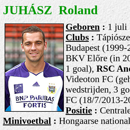
JUHÁSZ Roland
Geboren
:
1 jul
Clubs
:
Tápiósze
Budapest (1999-2
BKV Előre (in 2
1 goal),
RSC And
Videoton FC
(ge
wedstrijden, 3 go
FC
(18/7/2013-20
Positie
:
Central
Minivoetbal
:
Hongaarse national