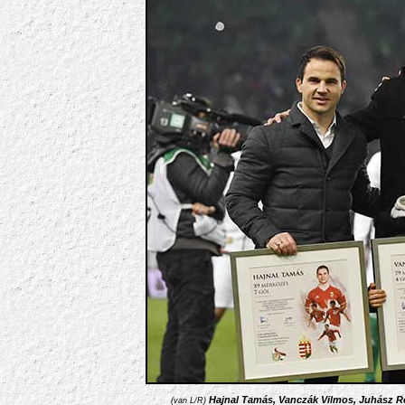
Hajnal Tamás, Vanczák Vilmos, Juhász Rol
(van L/R)