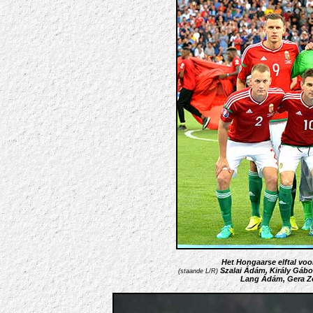
Het Hongaarse elftal voor
Szalai Ádám, Király Gábo
(staande L/R)
Lang Ádám, Gera Zo