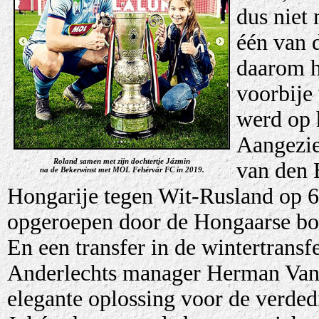
dus niet 
één van 
daarom ha
voorbije
werd op h
Aangezie
Roland samen met zijn dochtertje Jázmin
van den 
na de Bekerwinst met MOL Fehérvár FC in 2019.
Hongarije tegen Wit-Rusland op 6 f
opgeroepen door de Hongaarse b
En een transfer in de wintertransf
Anderlechts manager Herman Van 
elegante oplossing voor de verded