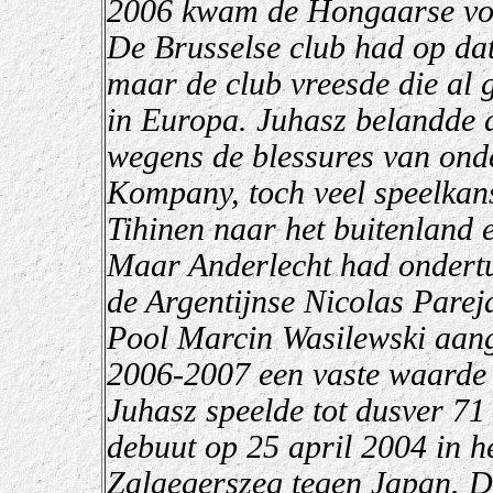
2006 kwam de Hongaarse voe
De Brusselse club had op dat
maar de club vreesde die al g
in Europa. Juhasz belandde d
wegens de blessures van ond
Kompany, toch veel speelka
Tihinen naar het buitenland 
Maar Anderlecht had ondertu
de Argentijnse Nicolas Parej
Pool Marcin Wasilewski aang
2006-2007 een vaste waarde in
Juhasz speelde tot dusver 71
debuut op 25 april 2004 in h
Zalaegerszeg tegen Japan. Da