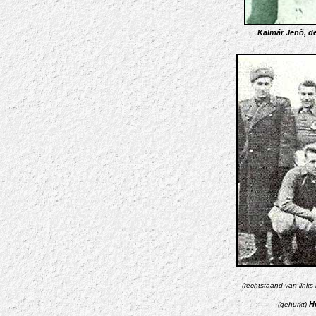
Kalmár Jenõ, de 
(rechtstaand van links 
H
(gehurkt)