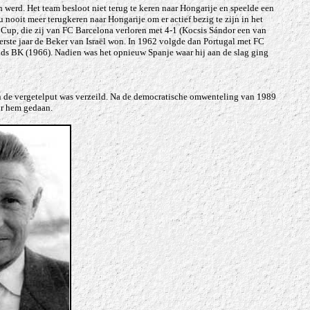
werd. Het team besloot niet terug te keren naar Hongarije en speelde een
ooit meer terugkeren naar Hongarije om er actief bezig te zijn in het
o Cup, die zij van FC Barcelona verloren met 4-1 (Kocsis Sándor een van
eerste jaar de Beker van Israël won. In 1962 volgde dan Portugal met FC
ads BK (1966). Nadien was het opnieuw Spanje waar hij aan de slag ging
 in de vergetelput was verzeild. Na de democratische omwenteling van 1989
or hem gedaan.