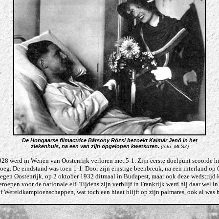
De Hongaarse filmactrice Bársony Rózsi bezoekt
Kalmár Jenõ in het
ziekenhuis, na een van zijn opgelopen kwetsuren
.
(foto: MLSZ)
928 werd in Wenen van Oostenrijk verloren met 5-1. Zijn eerste doelpunt scoorde hi
oeg. De eindstand was toen 1-1. Door zijn ernstige beenbreuk, na een interland op
 tegen Oostenrijk, op 2 oktober 1932 ditmaal in Budapest, maar ook deze wedstrijd 
oepen voor de nationale elf. Tijdens zijn verblijf in Frankrijk werd hij daar wel i
Wereldkampioenschappen, wat toch een hiaat blijft op zijn palmares, ook al was hij