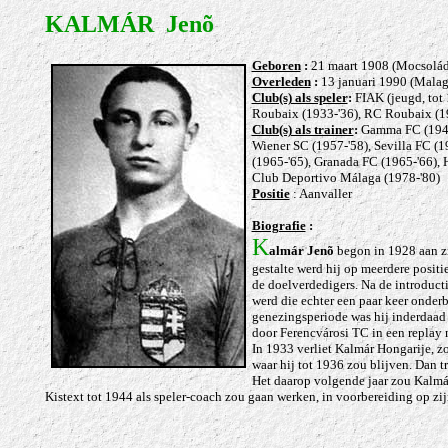
KALMÁR Jenõ
Geboren
:
21 maart 1908 (Mocsolád
Overleden
:
13 januari 1990 (Malag
Club(s) als speler
:
FIAK (jeugd, tot 
Roubaix (1933-'36), RC Roubaix (19
Club(s) als trainer
:
Gamma FC (1944)
Wiener SC (1957-'58), Sevilla FC (1
(1965-'65), Granada FC (1965-'66),
Club Deportivo Málaga (1978-'80)
Positie
: Aanvaller
Biografie
:
K
almár Jenõ
begon
in 1928 aan z
gestalte werd hij op meerdere positie
de doelverdedigers. Na de introduct
werd die echter een paar keer onderb
genezingsperiode was hij inderdaad 
door Ferencvárosi TC in een replay m
In 1933 verliet Kalmár Hongarije, zo
waar hij tot 1936 zou blijven. Dan t
Het daarop volgende jaar zou Kalmár
Kistext tot 1944 als speler-coach zou gaan werken, in voorbereiding op zijn 