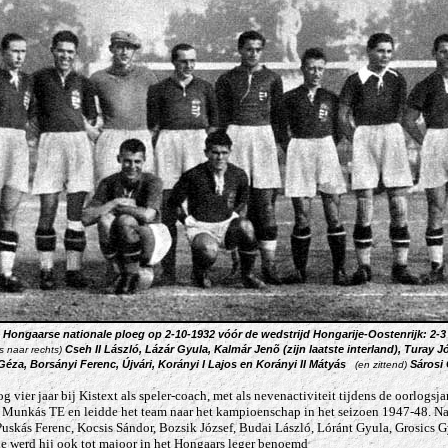
Hongaarse nationale ploeg op 2-10-1932 vóór de wedstrijd Hongarije-Oostenrijk: 2-3
Cseh II László, Lázár Gyula, Kalmár Jenõ (zijn laatste interland), Turay J
s naar rechts)
éza, Borsányi Ferenc, Újvári, Korányi I Lajos en Korányi II Mátyás
Sárosi 
(en zittend)
g vier jaar bij Kistext als speler-coach, met als nevenactiviteit tijdens de oorlogsj
Munkás TE en leidde het team naar het kampioenschap in het seizoen 1947-48. Nadi
s Puskás Ferenc, Kocsis Sándor, Bozsik József, Budai László, Lóránt Gyula, Grosics
ode werd hij ook tot majoor in het Hongaars leger benoemd