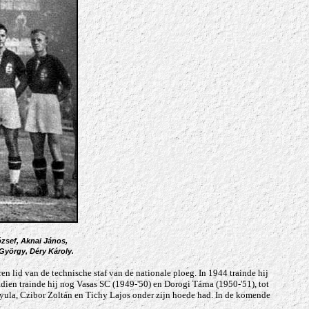
ózsef, Aknai János,
György, Déry Károly.
aren lid van de technische staf van de nationale ploeg. In 1944 trainde hij
en trainde hij nog Vasas SC (1949-'50) en Dorogi Tárna (1950-'51), tot
 Gyula, Czibor Zoltán en Tichy Lajos onder zijn hoede had. In de komende