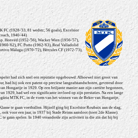
 FC (1928-'33, 81 wedstr., 56 goals), Excelsior
coach, 1940-'44)
p. Honvéd (1952-'56), Wacker Wien (1956-'57),
960-'62), FC Porto (1962-'63), Real Valladolid
rtivo Málaga (1970-'72), Hércules CF (1972-'73),
 speler had zich snel een reputatie opgebouwd. Alhoewel niet groot van
rieur, had hij ook een patent op preciese langeafstandschoten, gevreesd door
an Hongarije in 1929. Op een briljante manier aan zijn carrière begonnen,
an 1929, had wel een significante invloed op zijn prestaties. Na een lange
Hungária MTK FC, in de vorm van het winnen van de Beker van Hongarije,
Klasse te gaan voetballen. Hijzelf ging bij Excelsior Roubaix aan de slag,
, ook voor een jaar, in 1937 bij Stade Reims aansloot (toen 2de Klasse).
aan spelen. In 1940 veranderde zijn activiteit in die zin dat hij bij