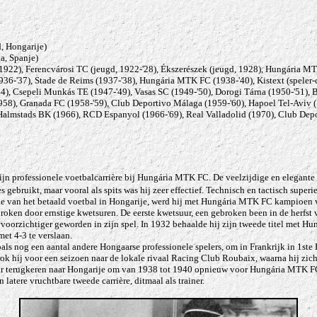
, Hongarije)
a, Spanje)
1922), Ferencvárosi TC (jeugd, 1922-'28), Ékszerészek (jeugd, 1928), Hungária MTK
36-'37), Stade de Reims (1937-'38), Hungária MTK FC (1938-'40), Kistext (speler-
, Csepeli Munkás TE (1947-'49), Vasas SC (1949-'50), Dorogi Tárna (1950-'51), B
958), Granada FC (1958-'59), Club Deportivo Málaga (1959-'60), Hapoel Tel-Aviv (1
 Halmstads BK (1966), RCD Espanyol (1966-'69), Real Valladolid (1970), Club Depo
ijn professionele voetbalcarrière bij Hungária MTK FC. De veelzijdige en elegante
s gebruikt, maar vooral als spits was hij zeer effectief. Technisch en tactisch supe
ie van het betaald voetbal in Hongarije, werd hij met Hungária MTK FC kampioen v
roken door ernstige kwetsuren. De eerste kwetsuur, een gebroken been in de herfst v
voorzichtiger geworden in zijn spel. In 1932 behaalde hij zijn tweede titel met 
et 4-3 te verslaan.
als nog een aantal andere Hongaarse professionele spelers, om in Frankrijk in 1ste 
rok hij voor een seizoen naar de lokale rivaal Racing Club Roubaix, waarna hij zich
 terugkeren naar Hongarije om van 1938 tot 1940 opnieuw voor Hungária MTK FC te g
latere vruchtbare tweede carrière, ditmaal als trainer.