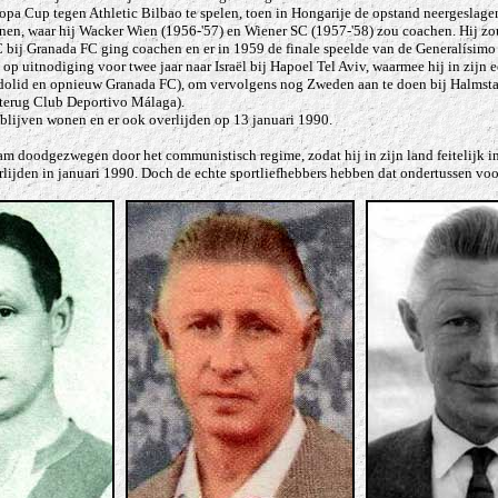
a Cup tegen Athletic Bilbao te spelen, toen in Hongarije de opstand neergeslagen 
n, waar hij Wacker Wien (1956-'57) en Wiener SC (1957-'58) zou coachen. Hij zou n
 FC bij Granada FC ging coachen en er in 1959 de finale speelde van de Generalísim
 op uitnodiging voor twee jaar naar Israël bij Hapoel Tel Aviv, waarmee hij in zijn 
lladolid en opnieuw Granada FC), om vervolgens nog Zweden aan te doen bij Halmst
terug Club Deportivo Málaga).
er blijven wonen en er ook overlijden op 13 januari 1990.
naam doodgezwegen door het communistisch regime, zodat hij in zijn land feitelijk
verlijden in januari 1990. Doch de echte sportliefhebbers hebben dat ondertussen vo