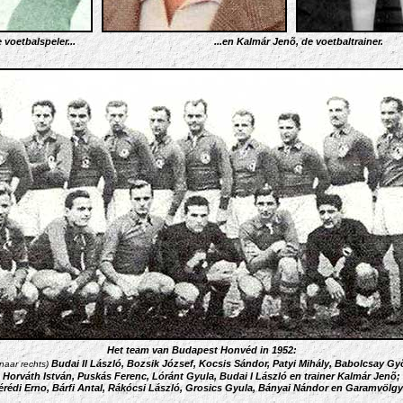
voetbalspeler...
...en Kalmár Jenõ, de voetbaltrainer.
Het team van Budapest Honvéd in 1952:
Budai II László, Bozsik József, Kocsis Sándor, Patyi Mihály, Babolcsay Gy
naar rechts)
Horváth István, Pusk
ás Ferenc, Lóránt Gyula, Budai I László en trainer Kalmár Jenõ;
érédi Erno, Bárfi Antal, Rákócsi László, Grosics Gyula, Bányai Nándor en Garamvölgy