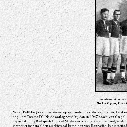
(rechtstaand van link
Dudás Gyula, Toldi G
Vanaf 1940 begon zijn activiteit op een ander vlak, dat van trainer. Eerst no
nog kort Gamma FC. Na de oorlog werd hij dan in 1947 coach van Csepeli 
hij in 1952 bij Budapesti Honved SE de sterkste spelers in het land, zoal
jaren vier jaar speelden zij driemaal kampioen van Hongarije. In die peri