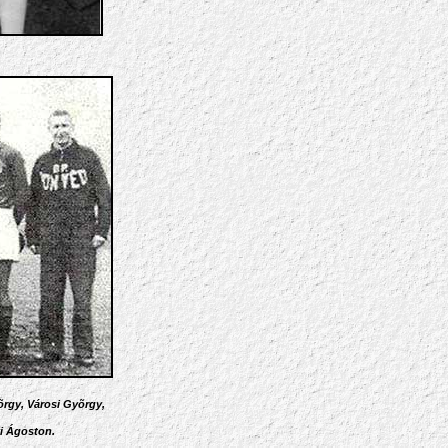
õrgy, Városi Gyõrgy,
i Ágoston.