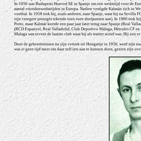
In 1956 was Budapesti Honved SE in Spanje om een wedstrijd voor de Europ
aantal vriendenwedstrijden in Europa. Nadien vestigde Kalmán zich in Wene
voetbal. In 1958 trok hij, zoals anderen, naar Spanje, waar hij na Sevilla
zijn vroegere protegés tekende toen twee doelpunten aan). In 1960 trok hij
Porto, maar Kalmár keerde een paar jaar later terug naar Spanje (Real Va
(RCD Espanyol, Real Valladolid, Club Deportivo Málaga, Hércules CF en 
Malaga was tevens de laatste club waar hij als trainer actief was. Hij zou 
Door de gebeurtenissen na zijn vertrek uit Hongarije in 1956, werd zijn 
was er geen tijd meer om daar zelf iets aan te kunnen doen, gezien zijn o