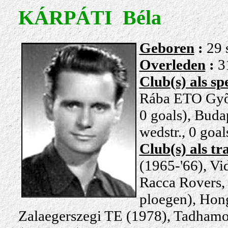
KÁRPÁTI Béla
Gebo
ren
:
29 
Overleden
:
3
Club(s) als sp
Rába ETO Gyõr
0 goals), Buda
wedstr., 0 goal
Club(s) als tr
(1965-'66), Vi
Racca Rovers, 
ploegen), Hong
Zalaegerszegi TE (1978), Tadhamo