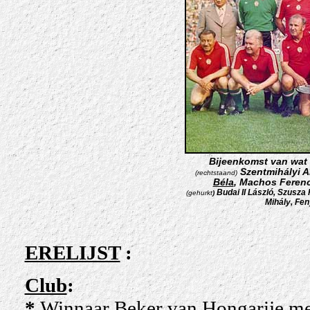
Bijeenkomst van wat
Szentmihályi An
(rechtstaand)
Béla
, Machos Feren
Budai II
László, Szusza
(gehurkt
)
Mihály,
Fen
ERELIJST
:
Club
:
*
Winnaar Beker van Hongarije me