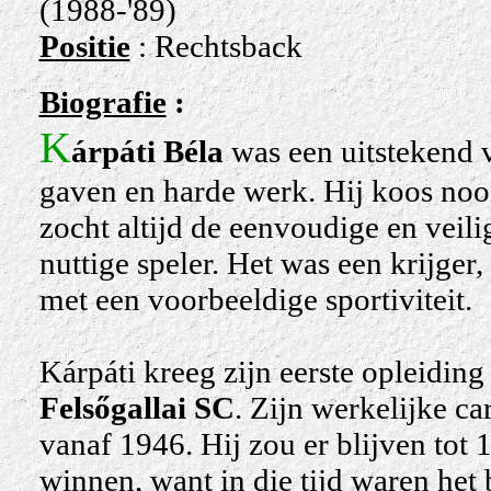
(1988-'89)
Positie
: Rechtsback
Biografie
:
K
árpáti
Béla
was een uitstekend v
gaven en harde werk. Hij koos nooi
zocht altijd de eenvoudige en veil
nuttige speler. Het was een krijger,
met een voorbeeldige sportiviteit.
Kárpáti kreeg zijn eerste opleiding
Felsőgallai SC
. Zijn werkelijke ca
vanaf 1946. Hij zou er blijven tot 
winnen, want in die tijd waren het 