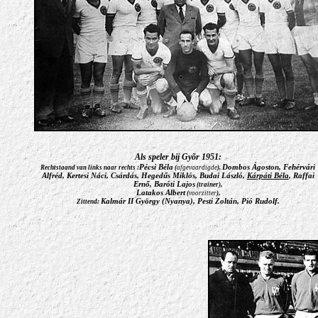
Als speler bij Gyõr 1951:
Pécsi Béla
Dombos Ágoston, Fehérvári
Rechtstaand van links naar rechts :
(
afgevaardigde
),
Alfréd, Kertesi Náci, Csárdás, Hegedűs Miklós, Budai László,
Kárpáti Béla
, Raffai
Ernő, Baróti Lajos
(trainer
),
Latakos Albert
(
voorzitter
),
Kalmár II György (Nyanya), Pesti Zoltán, Pió Rudolf.
Zittend: