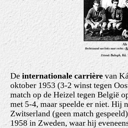
Als
K
Rechtstaand van links naar rechts :
Balogh, Kű, 
Zittend:
De
internationale carrière
van Kár
oktober 1953 (3-2 winst tegen Oost
match op de Heizel tegen België op
met 5-4, maar speelde er niet. Hij
Zwitserland (geen match gespeeld) 
1958 in Zweden, waar hij eveneens 