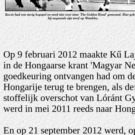
Kocsis had een stevig kopspel en werd niet voor niets 'The Golden Head' genoemd. Hier geb
hij nogmaals zijn troef op Wembley.
Op 9 februari 2012 maakte Kű Laj
in de Hongaarse krant 'Magyar Ne
goedkeuring ontvangen had om de 
Hongarije terug te brengen, als de
stoffelijk overschot van
Lóránt G
werd in mei 2011 reeds naar Hong
En op 21 september 2012 werd, op