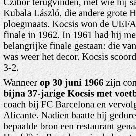
Czibor terugvinden, met wie hij 
Kubala László, die andere grote H
ploegmaats. Kocsis won de UEFA 
finale in 1962. In 1961 had hij m
belangrijke finale gestaan: die v
was weer het decor. Kocsis scoord
3-2.
Wanneer
op
30 juni 1966
zijn co
bijna 37-jarige Kocsis met voet
coach bij FC Barcelona en vervolg
Alicante. Nadien baatte hij gedure
bepaalde bron een restaurant gena