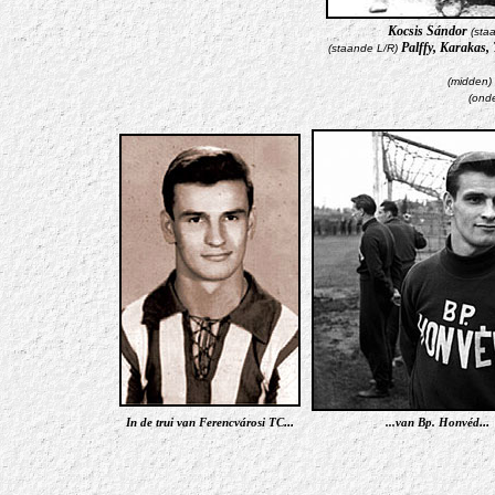
Kocsis Sándor
(sta
Palffy, Karakas, 
(staande L/R)
(midden)
(ond
In de trui van Ferencvárosi TC
...
...van Bp. Honvéd
...