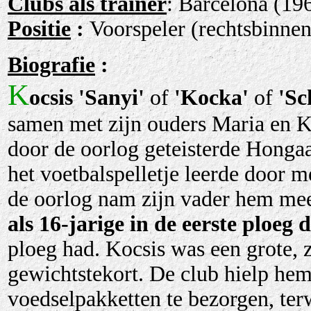
Clubs als trainer
: Barcelona (19
Positie
:
Voorspeler (rechtsbinnen
Biografie
:
K
ocsis
'Sanyi'
of
'Kocka'
of
'Sc
samen met zijn ouders
Maria en K
door de oorlog geteisterde Hongaa
het voetbalspelletje leerde door 
de oorlog nam zijn vader hem mee
als 16-jarige in de eerste ploeg
d
ploeg had. Kocsis was een grote,
gewichtstekort. De club hielp hem
voedselpakketten te bezorgen, ter