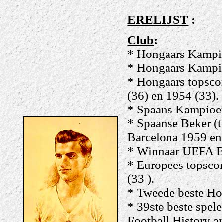
ERELIJST
:
Club
:
* Hongaars Kampi
* Hongaars Kampi
* Hongaars topsco
(36) en 1954 (33).
* Spaans Kampioe
* Spaanse Beker (
Barcelona 1959 e
* Winnaar UEFA B
* Europees topsco
(33 ).
* Tweede beste Ho
* 39
beste spele
ste
Football History an