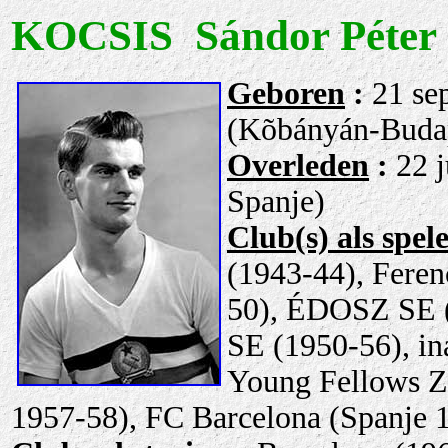
KOCSIS Sándor Péter
Geboren
:
21 se
(Kõbányán-Budap
Overleden
:
22 j
Spanje)
Club(s) als spel
(1943-44), Feren
50), ÉDOSZ SE 
SE (1950-56), in
Young Fellows Z
1957-58), FC Barcelona (Spanje 1