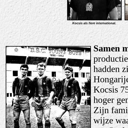
Kocsis als fiere international.
Samen m
productie
hadden z
Hongarij
Kocsis 75
hoger gem
Zijn fami
wijze waa