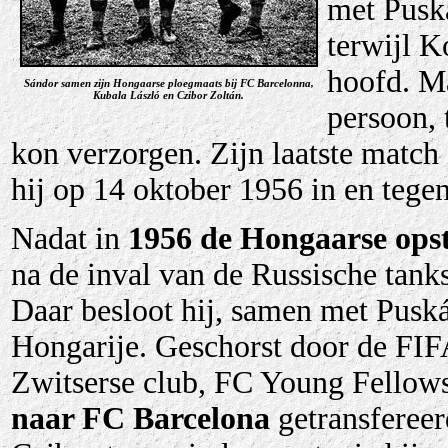
met Puská
terwijl K
hoofd. Ma
Sándor samen zijn Hongaarse ploegmaats bij FC Barcelonna,
Kubala László en Czibor Zoltán.
persoon, 
kon verzorgen. Zijn laatste match 
hij op 14 oktober 1956 in en teg
Nadat in
1956 de Hongaarse ops
na de inval van de Russische tank
Daar besloot hij, samen met Puskás
Hongarije. Geschorst door de FIFA 
Zwitserse club, FC Young Fellows
naar FC Barcelona
getransfereer