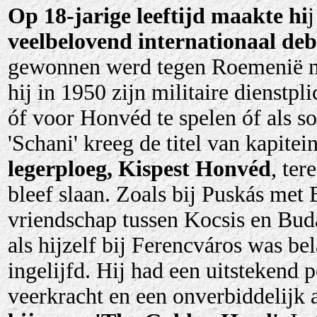
Op 18-jarige leeftijd maakte hi
veelbelovend internationaal de
gewonnen werd tegen Roemenië me
hij in 1950 zijn militaire dienstpl
óf voor Honvéd te spelen óf als so
'Schani' kreeg de titel van kapite
legerploeg, Kispest Honvéd
, ter
bleef slaan. Zoals bij Puskás met
vriendschap tussen Kocsis en Buda
als hijzelf bij Ferencváros was b
ingelijfd. Hij had een uitstekend p
veerkracht en een onverbiddelijk 