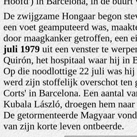
Hoofd') in Barcelona, in de buur
De zwijgzame Hongaar begon stevi
een voet geamputeerd was, maakte 
door maagkanker getroffen, een ei
juli 1979
uit een venster te werpe
Quirón, het hospitaal waar hij in
Op die noodlottige 22 juli was hij
werd zijn stoffelijk overschot ten
Corts' in Barcelona. Een aantal v
Kubala László, droegen hem naar zi
De getormenteerde Magyaar vond daa
van zijn korte leven ontbeerde.