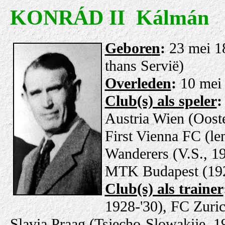
KONRÁD II Kálmán
Gebore
n
:
23 mei 1
thans Servië)
Overleden
:
10 mei
Club(s) als speler
Austria Wien (Oost
First Vienna FC
(le
Wanderers (V.S., 19
MTK Budapest (192
Club(s) als trainer
1928-'30), FC Zuric
Slavia Praag (Tsjecho-Slowakije, 1