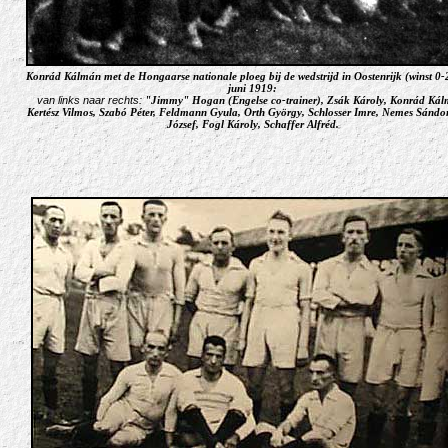
Konrád Kálmán met de Hongaarse nationale ploeg bij de wedstrijd in Oostenrijk (winst 0-
juni 1919:
van links naar rechts:
"Jimmy" Hogan (Engelse co-trainer), Zsák Károly, Konrád Kál
Kertész Vilmos, Szabó Péter, Feldmann Gyula, Orth György, Schlosser Imre, Nemes Sándo
József, Fogl Károly, Schaffer Alfréd.