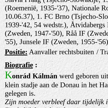
(Roemenië, 1935-'37),
Nationale R
10.06.37), 1. FC Brno (Tsjecho-Slo
1939-'42, 54 wedstr.), Åtvidaberg
(Zweden, 1947-'50), Råå IF (Zwed
'55), Junsele IF (Zweden, 1955-'56)
Positie:
Aanvaller rechtsbuiten
/ Tr
Biografie
:
K
onrád Kálmán
werd geboren uit
klein stadje aan de Donau in het Ha
gelegen is.
Zijn moeder verbleef daar tijdelijk 