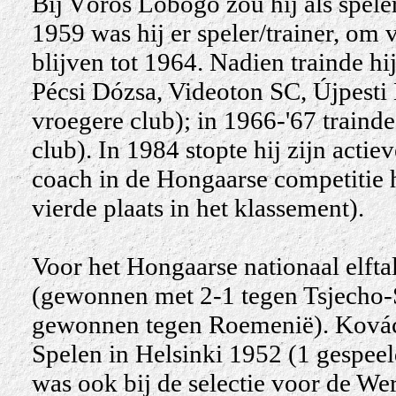
Bij Võrõs Lobogó zou hij als speler
1959 was hij er speler/trainer, om v
blijven tot 1964. Nadien trainde h
Pécsi Dózsa, Videoton SC, Újpest
vroegere club); in 1966-'67 trainde
club). In 1984 stopte hij zijn actie
coach in de Hongaarse competitie h
vierde plaats in het klassement).
Voor het Hongaarse nationaal elfta
(gewonnen met 2-1 tegen Tsjecho-S
gewonnen tegen Roemenië). Kovác
Spelen in Helsinki 1952 (1 gespe
was ook bij de selectie voor de We