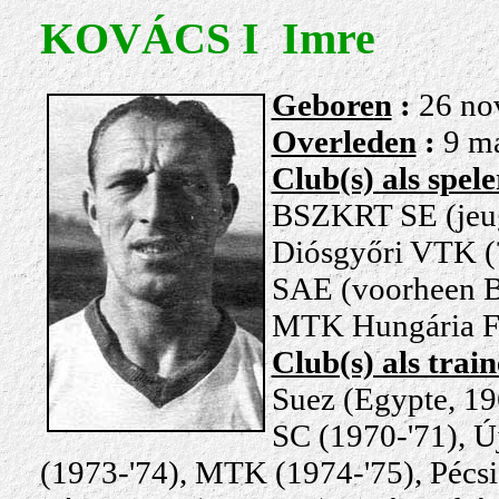
KOVÁCS I Imre
Gebore
n
:
26 no
Overleden
:
9 m
Club(s) als spele
BSZKRT SE (jeug
Diósgyőri VTK (
SAE (voorheen B
MTK Hungária FC,
Club(s) als trai
Suez (Egypte, 19
SC (1970-'71), Ú
(1973-'74), MTK (1974-'75), Pécs