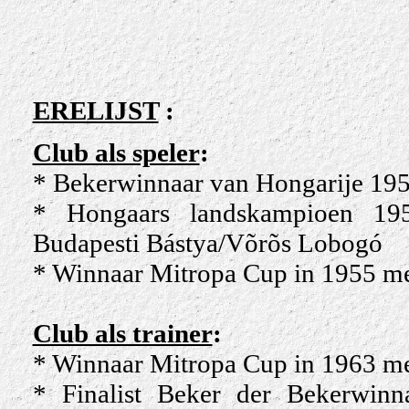
ERELIJST
:
Club als speler
:
* Bekerwinnaar van Hongarije 195
* Hongaars landskampioen 1
Budapesti Bástya/Võrõs Lobogó
* Winnaar Mitropa Cup in 1955 m
Club als trainer
:
* Winnaar Mitropa Cup in 1963 m
* Finalist Beker der Bekerwin