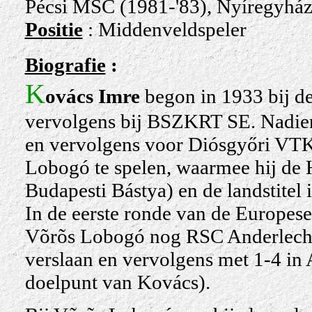
Pécsi MSC (1981-'83), Nyíregyhá
Positie
: Middenveldspeler
Biografie
:
K
ovács Imre
begon in 1933 bij de
vervolgens bij BSZKRT SE. Nadien
en vervolgens voor Diósgyőri VTK,
Lobogó te spelen, waarmee hij de
Budapesti Bástya) en de landstitel
In de eerste ronde van de Europes
Võrõs Lobogó nog RSC Anderlecht u
verslaan en vervolgens met 1-4 in
doelpunt van Kovács).