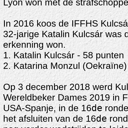
Lyon won met de strafschoppe
In 2016 koos de IFFHS Kulcsár
32-jarige Katalin Kulcsár was 
erkenning won.
1. Katalin Kulcsár - 58 punten
2. Katarina Monzul (Oekraïne)
Op 3 december 2018 werd Kulc
Wereldbeker Dames 2019 in Fran
USA-Spanje, in de 16
de
ronde
het afsluiten van de 16
de
rond