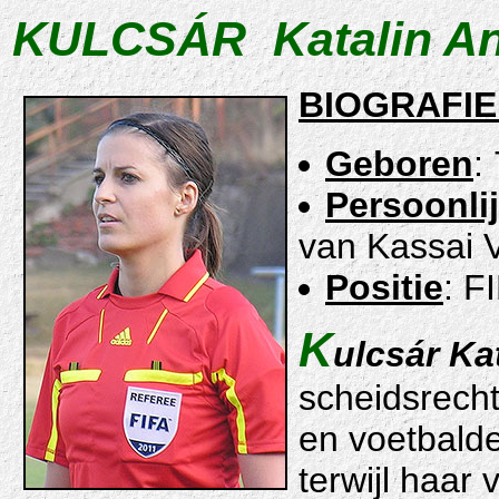
KULCSÁR Katalin A
BIOGRAFIE
Geboren
:
Persoonli
van Kassai V
Positie
: F
K
ulcsár Ka
scheidsrechte
en voetbalde
terwijl haar 