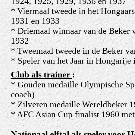
1924, 1925, 1929, 1936 en 1937
* Vierma
al tweede in het Hongaa
1931 en 1933
* Driemaal winnaar van de Beker 
1932
* Tweemaal tweede in de Beker v
* Speler van het Jaar in Hongarije
Club als trainer
:
* Gouden medaille Olympische Spel
coach)
* Zilveren medaille Wereldbeker 19
* AFC Asian Cup finalist 1960 met 
Nationaal elftal als speler voor 