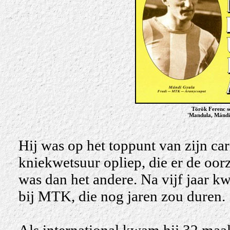
Török Ferenc s
'Mandula, Mándi
Hij was op het toppunt van zijn car
kniekwetsuur opliep, die er de oor
was dan het andere. Na vijf jaar k
bij MTK, die nog jaren zou duren.
Als international kwam hij 32 maal 