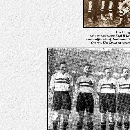
Het Honga
Fogl II Ká
van links naar rechts:
Eisenhoffer József, Guttmann B
György, Kiss
Gyula
en
(geze