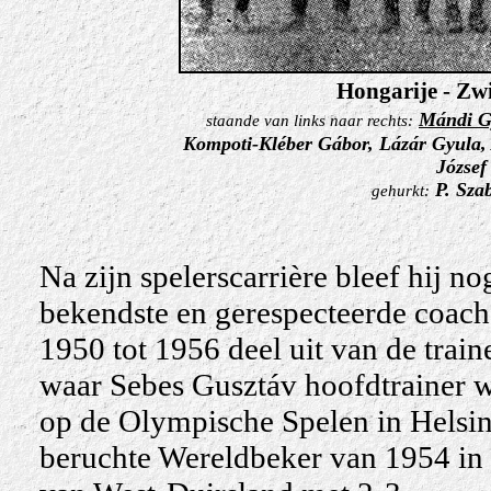
Hongarije - Zwi
Mándi G
staande van links naar rechts:
Kompoti-Kléber Gábor, Lázár Gyula, A
József
P. Sza
gehurkt:
Na zijn spelerscarrière bleef hij n
bekendste en gerespecteerde coache
1950 tot 1956 deel uit van de train
waar Sebes Gusztáv hoofdtrainer w
op de Olympische Spelen in Helsi
beruchte Wereldbeker van 1954 in 