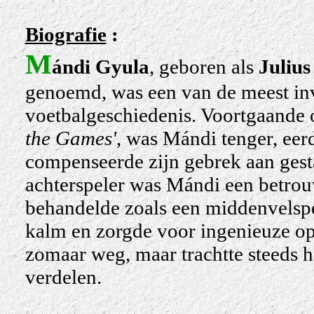
Biografie
:
M
ándi Gyula
, geboren als
Juliu
genoemd, was een van de meest inv
voetbalgeschiedenis. Voortgaande
the Games'
, was Mándi tenger, ee
compenseerde zijn gebrek aan gesta
achterspeler was Mándi een betrou
behandelde zoals een middenvelspel
kalm en zorgde voor ingenieuze opl
zomaar weg, maar trachtte steeds he
verdelen.