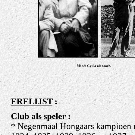
Mándi Gyula als coach.
ERELIJST
:
Club als speler
:
* Negenma
al Hongaars kampioen 