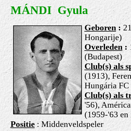
MÁNDI Gyula
Geboren
:
21
Hongarije)
Overleden
:
(Budapest)
Club(s) als s
(1913), Fere
Hungária FC 
Club(s) als t
'56), América
(1959-'63 en 
Positie
: Middenveldspeler