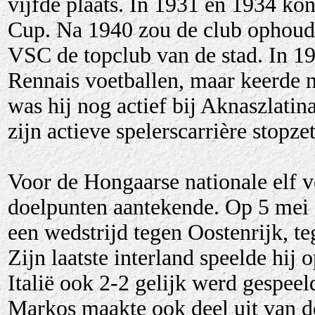
vijfde plaats. In 1931 en 1934 ko
Cup. Na 1940 zou de club ophoude
VSC de topclub van de stad. In 19
Rennais voetballen, maar keerde n
was hij nog actief bij Aknaszlatin
zijn actieve spelerscarrière stopz
Voor de Hongaarse nationale elf ve
doelpunten aantekende. Op 5 mei 
een wedstrijd tegen Oostenrijk, t
Zijn laatste interland speelde hi
Italië ook 2-2 gelijk werd gespeel
Markos maakte ook deel uit van d