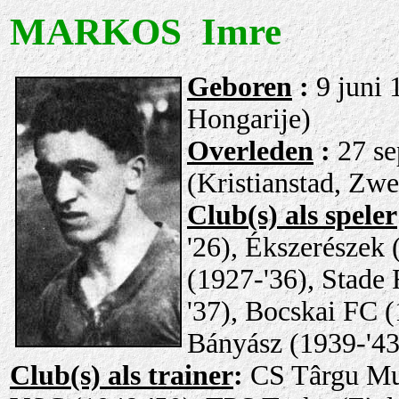
MARKOS Imre
Geboren
:
9 juni 
Hongarije)
Overleden
:
27 s
(Kristianstad, Zw
Club(s) als speler
'26), Ékszerészek
(1927-'36), Stade 
'37), Bocskai FC (
Bányász (1939-'43
Club(s) als trainer
:
CS Târgu Mu