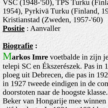
VSC (1948-'50), TPS Turku (Finl
1954), Pyrkivä Turku (Finland, 1
Kristianstad (Zweden, 1957-'60)
Positie
: Aanvaller
Biografie
:
M
arkos Imre
voetbalde in zijn j
telepi SC en Ékszerészek. Pas in 
ploeg uit Debrecen, die pas in 19
in 1927 tweede eindigen in de com
doorstoten naar de hoogste klasse
Beker van Hongarije mee winnen e