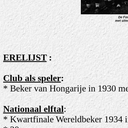
De Fin
met uite
ERELIJST
:
Club als speler
:
* Beker van Hongarije in 1930 m
Nationaal elftal
:
* Kwartfinale Wereldbeker 1934 in