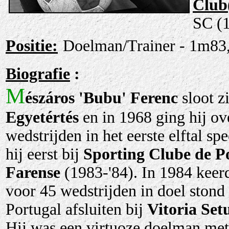
Club(
SC (1
Positie:
Doelman/Trainer - 1m83,
Biografie
:
M
észáros 'Bubu' Ferenc
sloot z
Egyetértés
en in 1968 ging hij ov
wedstrijden in het eerste elftal s
hij eerst bij
Sporting Clube de P
Farense
(1983-'84). In 1984 keerd
voor 45 wedstrijden in doel stond (
Portugal afsluiten bij
Vitoria Set
Hij was een virtuoze doelman met 