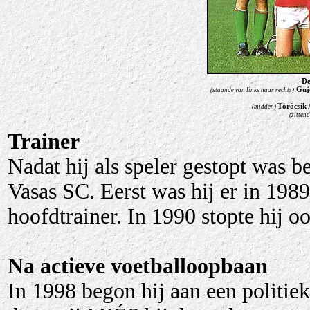
De
Gujd
(staande van links naar rechts)
Törõcsik
(midden)
(zittend
Trainer
Nadat hij als speler gestopt was b
Vasas SC. Eerst was hij er in 1989
hoofdtrainer. In 1990 stopte hij oo
Na actieve voetballoopbaan
In 1998 begon hij aan een politie