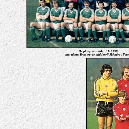
De ploeg van Rába ETO 1985
met uiterst links op de middenrij Mészáros Fere