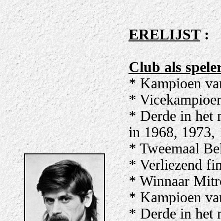
ERELIJST
:
Club als spele
* Kampioen van
* Vicekampioen
* Derde in het
in 1968, 1973,
* Tweemaal Bek
* Verliezend fi
* Winnaar Mitr
* Kampioen van
* Derde in het