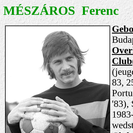
MÉSZÁROS Ferenc
Gebo
Budap
Over
Club(
(jeug
83, 2
Portu
'83),
1983-
wedst