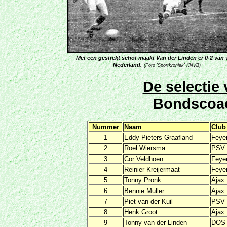
Met een gestrekt schot maakt Van der Linden er 0-2 van 
Nederland.
(Foto 'Sportkroniek' KNVB)
De selecti
Bondscoa
Nummer
Naam
Club
1
Eddy Pieters Graafland
Feye
2
Roel Wiersma
PSV
3
Cor Veldhoen
Feye
4
Reinier Kreijermaat
Feye
5
Tonny Pronk
Ajax
6
Bennie Muller
Ajax
7
Piet van der Kuil
PSV
8
Henk Groot
Ajax
9
Tonny van der Linden
DOS