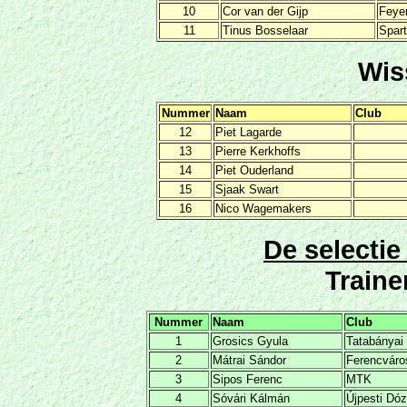
10
Cor van der Gijp
Feye
11
Tinus Bosselaar
Spar
Wis
Nummer
Naam
Club
12
Piet Lagarde
13
Pierre Kerkhoffs
14
Piet Ouderland
15
Sjaak Swart
16
Nico Wagemakers
De selecti
Traine
Nummer
Naam
Club
1
Grosics Gyula
Tatabányai
2
Mátrai Sándor
Ferencváro
3
Sipos Ferenc
MTK
4
Sóvári Kálmán
Újpesti Dó