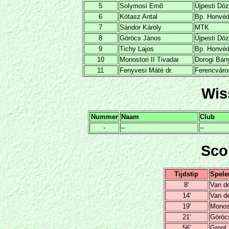
5
Solymosi Ernõ
Újpesti Dó
6
Kótasz Antal
Bp. Honvé
7
Sándor Károly
MTK
8
Göröcs János
Újpesti Dó
9
Tichy Lajos
Bp. Honvé
10
Monostori II Tivadar
Dorogi Bán
11
Fenyvesi Máté dr.
Ferencváro
Wis
Nummer
Naam
Club
-
--
--
Sco
Tijdstip
Spele
8'
Van de
14'
Van de
19'
Monost
21'
Göröc
56'
Groot 