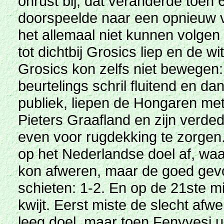
onrust bij, dat veranderde toen 
doorspeelde naar een opnieuw v
het allemaal niet kunnen volge
tot dichtbij Grosics liep en de w
Grosics kon zelfs niet bewegen
beurtelings schril fluitend en 
publiek, liepen de Hongaren me
Pieters Graafland en zijn verded
even voor rugdekking te zorgen
op het Nederlandse doel af, waa
kon afweren, maar de goed gevo
schieten: 1-2. En op de 21ste m
kwijt. Eerst miste de slecht af
leeg doel, maar toen Fenyvesi ui