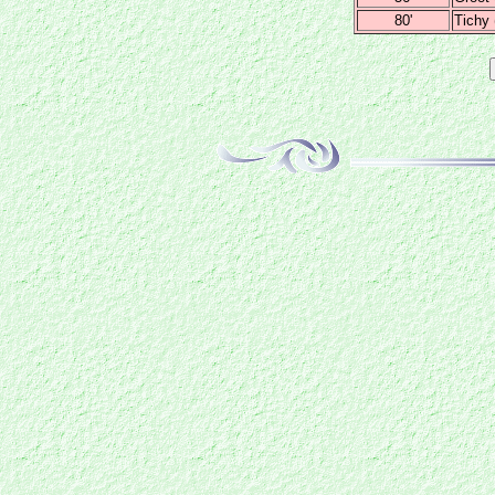
80'
Tichy 