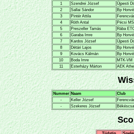
1
Szendrei József
Újpesti 
2
Sallai Sándor
Bp Honv
3
Pintér Attila
Ferencvá
4
Róth Antal
Pécsi M
5
Preszeller Tamás
Rába ET
6
Garaba Imre
Bp Honv
7
Kardos József
Újpesti 
8
Détári Lajos
Bp Honv
9
Kovács Kálmán
Bp Honv
10
Boda Imre
MTK-VM
11
Esterházy Márton
AEK Athe
Wis
Nummer
Naam
Club
-
Keller József
Ferencvá
-
Szekeres József
Békéscs
Sco
Tijdstip
Spele