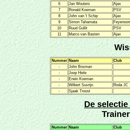
6
Jan Wouters
Ajax
7
Ronald Koeman
PSV
8
John van 't Schip
Ajax
9
Simon Tahamata
Feyenoor
10
Ruud Gullit
PSV
11
Marco van Basten
Ajax
Wis
Nummer
Naam
Club
-
John Bosman
-
Joop Hiele
-
Erwin Koeman
-
Wilbert Suvrijn
Roda JC
-
Sjaak Troost
De selecti
Trainer
Nummer
Naam
Club