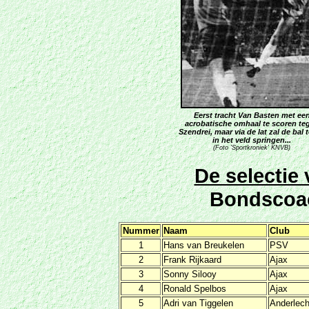
Eerst tracht Van Basten met ee
acrobatische omhaal te scoren te
Szendrei, maar via de lat zal de bal 
in het veld springen...
(Foto 'Sportkroniek' KNVB)
De selecti
Bondscoa
Nummer
Naam
Club
1
Hans van Breukelen
PSV
2
Frank Rijkaard
Ajax
3
Sonny Silooy
Ajax
4
Ronald Spelbos
Ajax
5
Adri van Tiggelen
Anderlech