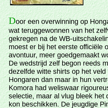
D
oor een overwinning op Hongari
wat teruggewonnen
van het zel
gekregen na de WB-uitschakelin
moest er bij het eerste officiël
avontuur, meer goedgemaakt wor
De wedstrijd zelf begon reeds m
dezelfde witte shirts op het vel
Hongaren dan maar in hun vert
Komora had weliswaar rigoureu
selectie, maar al vlug bleek het d
kon beschikken. De jeugdige Pi