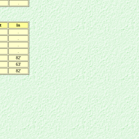
.
t
In
.
.
.
.
82'
63'
82'