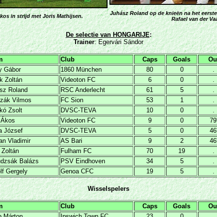
Juhász Roland op de knieën na het eerst
os in strijd met Joris Mathijsen.
Rafael van der Vaa
De selectie van HONGARIJE
:
Trainer
: Egervári Sándor
m
Club
Caps
Goals
Ou
ly Gábor
1860 München
80
0
.
k Zoltán
Videoton FC
6
0
.
sz Roland
RSC Anderlecht
61
5
.
zák Vilmos
FC Sion
53
1
.
kó Zsolt
DVSC-TEVA
10
0
.
 Ákos
Videoton FC
9
0
79
a József
DVSC-TEVA
5
0
46
n Vladimir
AS Bari
9
2
46
 Zoltán
Fulham FC
70
19
.
dzsák Balázs
PSV Eindhoven
34
5
.
lf Gergely
Genoa CFC
19
5
.
Wisselspelers
m
Club
Caps
Goals
Ou
p Márton
Ipswich Town FC
23
0
.