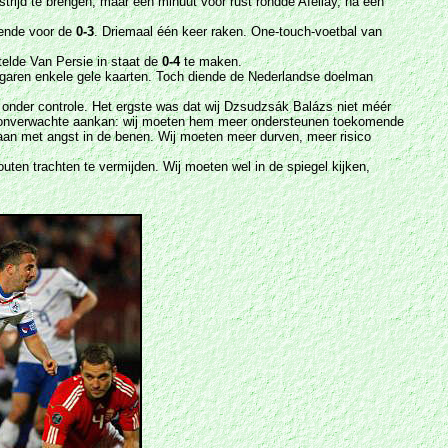
trijd te brengen, maar één minuut voor rust rondde Afellay, na een
iende voor de
0-3
. Driemaal één keer raken. One-touch-voetbal van
telde Van Persie in staat de
0-4
te maken.
ngaren enkele gele kaarten. Toch diende de Nederlandse doelman
t onder controle. Het ergste was dat wij Dzsudzsák Balázs niet méér
 het onverwachte aankan: wij moeten hem meer ondersteunen toekomende
aan met angst in de benen. Wij moeten meer durven, meer risico
fouten trachten te vermijden. Wij moeten wel in de spiegel kijken,