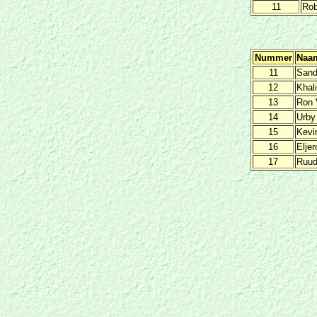
11
Rob
Nummer
Naa
11
Sand
12
Khal
13
Ron 
14
Urby
15
Kevi
16
Eljer
17
Ruud