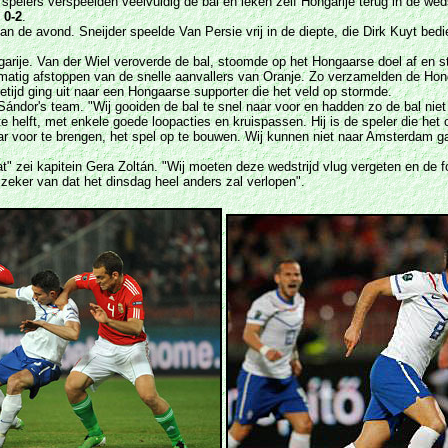
pelers verspeelden veelvuldig de bal en leken zelf Hongarije terug in de weds
:
0-2
.
an de avond. Sneijder speelde Van Persie vrij in de diepte, die Dirk Kuyt bed
garije. Van der Wiel veroverde de bal, stoomde op het Hongaarse doel af en s
tmatig afstoppen van de snelle aanvallers van Oranje. Zo verzamelden de Ho
etijd ging uit naar een Hongaarse supporter die het veld op stormde.
Sándor's team. "Wij gooiden de bal te snel naar voor en hadden zo de bal nie
rste helft, met enkele goede loopacties en kruispassen. Hij is de speler die
r voor te brengen, het spel op te bouwen. Wij kunnen niet naar Amsterdam g
ltaat" zei kapitein Gera Zoltán. "Wij moeten deze wedstrijd vlug vergeten en de 
 zeker van dat het dinsdag heel anders zal verlopen".