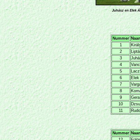
Juhász en Elek Ák
Nummer
Naa
1
Kirá
2
Liptá
3
Juhá
4
Vanc
5
Lacz
6
Elek
7
Varg
8
Koma
9
Gera
10
Dzsu
11
Rudo
Nummer
Naa
12
Fülö