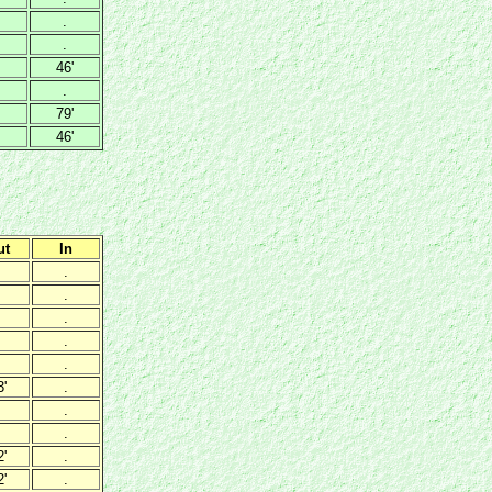
.
.
46'
.
79'
46'
ut
In
.
.
.
.
.
3'
.
.
.
2'
.
2'
.