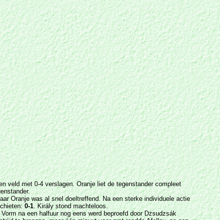
gen veld met 0-4 verslagen. Oranje liet de tegenstander compleet
genstander.
r Oranje was al snel doeltreffend. Na een sterke individuele actie
schieten:
0-1
. Király stond machteloos.
wel Vorm na een halfuur nog eens werd beproefd door Dzsudzsák