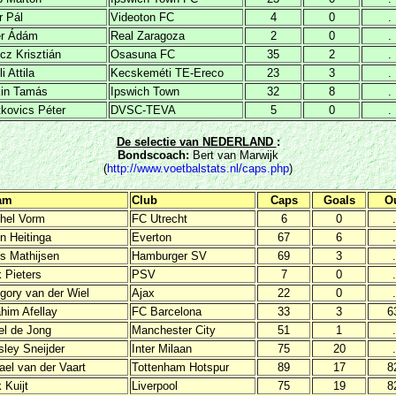
r Pál
Videoton FC
4
0
.
ér Ádám
Real Zaragoza
2
0
.
cz Krisztián
Osasuna FC
35
2
.
i Attila
Kecskeméti TE-Ereco
23
3
.
kin Tamás
Ipswich Town
32
8
.
tkovics Péter
DVSC-TEVA
5
0
.
De selectie van NEDERLAND
:
Bondscoach
:
Bert van Marwijk
(
http://www.voetbalstats.nl/caps.php
)
am
Club
Caps
Goals
O
hel Vorm
FC Utrecht
6
0
.
n Heitinga
Everton
67
6
.
is Mathijsen
Hamburger SV
69
3
.
k Pieters
PSV
7
0
.
gory van der Wiel
Ajax
22
0
.
ahim Afellay
FC Barcelona
33
3
6
el de Jong
Manchester City
51
1
.
ley Sneijder
Inter Milaan
75
20
.
ael van der Vaart
Tottenham Hotspur
89
17
8
k Kuijt
Liverpool
75
19
8