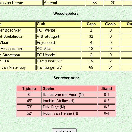
in van Persie
Arsenal
53
20
.
Wisselspelers
m
Club
Caps
Goals
Ou
er Boschker
FC Twente
1
0
.
id Boulahrouz
VfB Stuttgart
31
0
.
Vlaar
Feyenoord
4
0
.
 Emanuelson
AC Milan
13
0
.
n Strootman
FC Utrecht
2
0
.
o Elia
Hamburger SV
19
2
.
 van Nistelrooy
Hamburger SV
69
34
.
Scoreverloop:
Tijdstip
Speler
Stand
8'
Rafael van der Vaart (N)
0-1
45'
Ibrahim Afellay (N)
0-2
53'
Dirk Kuyt (N)
0-3
62'
Robin van Persie (N)
0-4