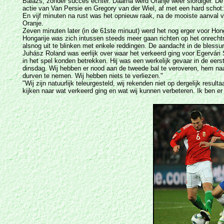
Balázs, zonder succes echter. Daarna werd Oranje weer slordiger. De s
actie van Van Persie en Gregory van der Wiel, af met een hard schot
En vijf minuten na rust was het opnieuw raak, na de mooiste aanval v
Oranje.
Zeven minuten later (in de 61ste minuut) werd het nog erger voor Hon
Hongarije was zich intussen steeds meer gaan richten op het onrech
alsnog uit te blinken met enkele reddingen. De aandacht in de blessur
Juhász Roland was eerlijk over waar het verkeerd ging voor Egervári 
in het spel konden betrekken. Hij was een werkelijk gevaar in de ee
dinsdag. Wij hebben er nood aan de tweede bal te veroveren, hem naa
durven te nemen. Wij hebben niets te verliezen."
"Wij zijn natuurlijk teleurgesteld, wij rekenden niet op dergelijk resu
kijken naar wat verkeerd ging en wat wij kunnen verbeteren. Ik ben er