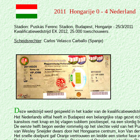
2011 Hongarije 0 - 4 Nederland
Stadion: Puskás Ferenc Stadion, Budapest, Hongarije - 25/3/2011
Kwalificatiewedstrijd EK 2012, 25.000 toeschouwers.
Scheidsrechter
: Carlos Velasco Carballo (Spanje)
D
eze wedstrijd werd gespeeld in het kader van de kwalificatiewedst
Het Nederlands elftal heeft in Budapest een belangrijke stap gezet ri
kansloos met knap en bij vlagen subliem positiespel, na een slordig 
De eerste helft begon eerder rommelig op het slechte veld van het Pu
van Wesley Sneijder dwars door het Hongaarse centrum, kon Van der 
Het snelle doelpunt gaf Oranje vertrouwen en leidde een sterke fase