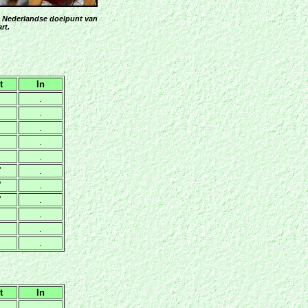
e Nederlandse doelpunt van
rt.
t
In
.
.
.
.
.
'
.
'
.
'
.
.
.
.
t
In
.