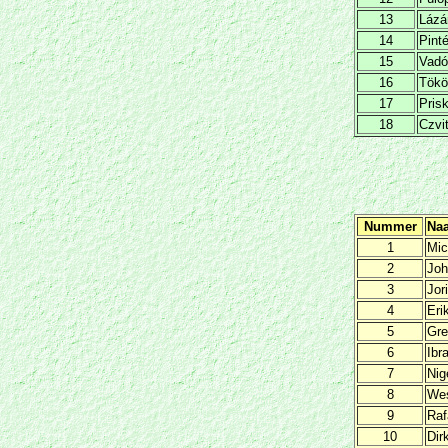
13
Lázá
14
Pint
15
Vadó
16
Tököl
17
Pris
18
Czvi
Nummer
Na
1
Mic
2
Joh
3
Jor
4
Eri
5
Gre
6
Ibr
7
Nig
8
Wes
9
Raf
10
Dir