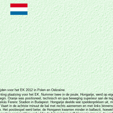
rijden voor het EK 2012 in Polen en Oekraïne.
chting plaatsing voor het EK. Nummer twee in de poule, Hongarije, werd op ei
begin. Oranje was positioneel, technisch en qua beweging superieur aan de te
skás Ferenc Stadion in Budapest. Hongarije deelde wat speldenprikken uit, maa
Vaart in de achtste minuut de bal met rechts aannemen en met links binnen
 in. Het positiespel werd beter, de Hongaren kwamen minder in balbezit, hoe