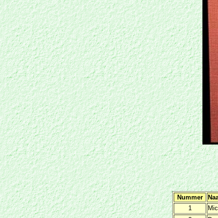
Nummer
Na
1
Mic