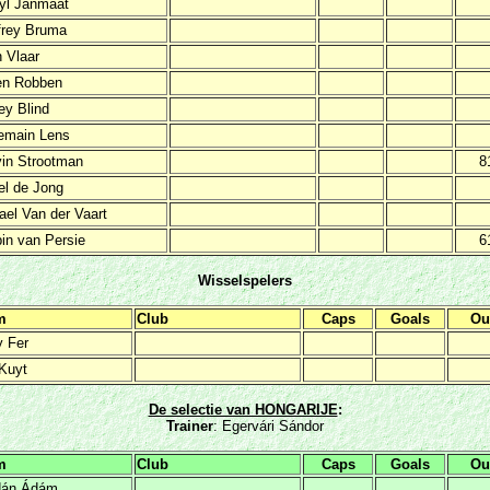
yl Janmaat
frey Bruma
 Vlaar
en Robben
ey Blind
emain Lens
in Strootman
8
el de Jong
ael Van der Vaart
in van Persie
6
Wisselspelers
m
Club
Caps
Goals
Ou
y Fer
 Kuyt
De selectie van HONGARIJE
:
Trainer
: Egervári Sándor
m
Club
Caps
Goals
Ou
dán Ádám