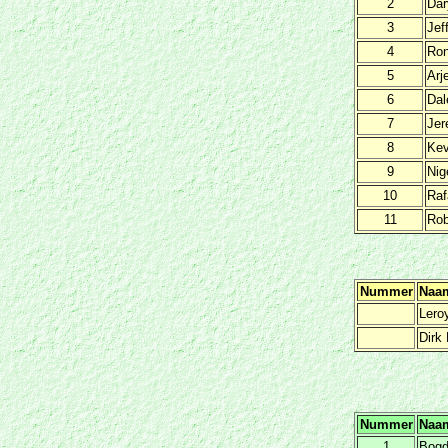
2
Dar
3
Jef
4
Ron
5
Arj
6
Dal
7
Jer
8
Kev
9
Nig
10
Raf
11
Rob
Nummer
Naa
Lero
Dirk
Nummer
Naa
1
Bog