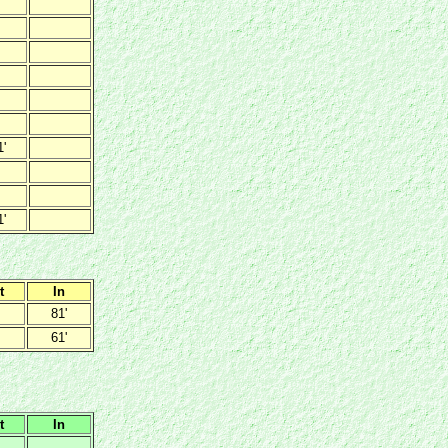
1'
1'
t
In
81'
61'
t
In