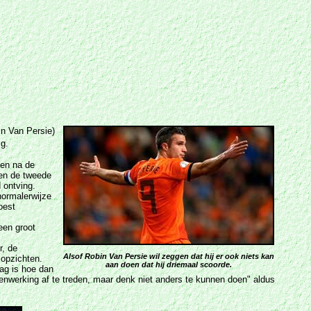
in Van Persie)
g.
 en na de
sen de tweede
 ontving.
normalerwijze
oest
een groot
r, de
Alsof Robin Van Persie wil zeggen dat hij er ook niets kan
 opzichten.
aan doen dat hij driemaal scoorde.
aag is hoe dan
enwerking af te treden, maar denk niet anders te kunnen doen" aldus