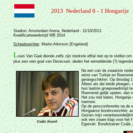
2013 Nederland 8 - 1 Hongarije
Stadion: Amsterdam Arena, Nederland - 11/10/2013
Kwalificatiewedstrijd WB 2014.
Scheidsrechter
:
Martin Atkinson (Engeland)
L
ouis Van Gaal diende zelfs zijn sterkste elftal niet op te stellen 
plus een own goal van Devecseri, deden het eerreddende (?) tegendo
Na een van de zwaarste nederl
winst van Turkije en Roemenië
gerangschikten. Op dinsdag 15
Alleen als die beide ploegen, 
hun laatste groepswedstrijd t
Roemenië gelijk spelen, dan no
Het zou niet baten, Hongarije
toernooi.
Op de persconferentie na de w
Hongaarse bondsvoorzitter, aan
Gezien mijn verantwoordelijkh
ook een zware klap voor het H
Csábi Jószef.
Egervári. Bondstrainer Csábi 