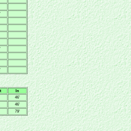
'
'
'
t
In
46'
46'
79'