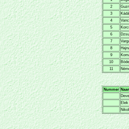
2
Guzm
3
Kádá
4
Vanc
5
Korc
6
Dzsu
7
Varg
8
Hajn
9
Koma
10
Böde
11
Néme
Nummer
Naa
Deve
Elek
Niko