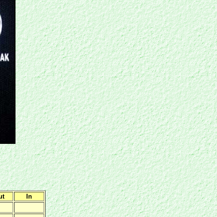
ut
In