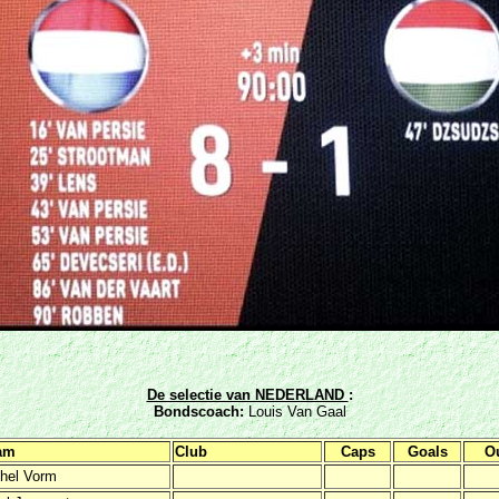
De selectie van NEDERLAND
:
Bondscoach
:
Louis Van Gaal
am
Club
Caps
Goals
O
hel Vorm