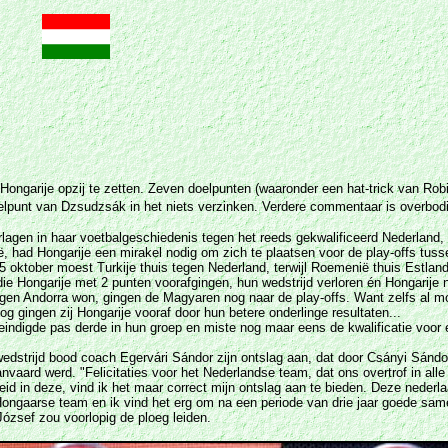
om Hongarije opzij te zetten. Zeven doelpunten (waaronder een hat-trick van Rob
elpunt van Dzsudzsák in het niets verzinken. Verdere commentaar is overbodi
agen in haar voetbalgeschiedenis tegen het reeds gekwalificeerd Nederland,
, had Hongarije een mirakel nodig om zich te plaatsen voor de play-offs tus
 oktober moest Turkije thuis tegen Nederland, terwijl Roemenië thuis Estland
die Hongarije met 2 punten voorafgingen, hun wedstrijd verloren én Hongarije 
egen Andorra won, gingen de Magyaren nog naar de play-offs. Want zelfs al m
g gingen zij Hongarije vooraf door hun betere onderlinge resultaten...
 eindigde pas derde in hun groep en miste nog maar eens de kwalificatie voor 
edstrijd bood coach Egervári Sándor zijn ontslag aan, dat door Csányi Sándo
vaard werd. "Felicitaties voor het Nederlandse team, dat ons overtrof in alle
eid in deze, vind ik het maar correct mijn ontslag aan te bieden. Deze nederl
ongaarse team en ik vind het erg om na een periode van drie jaar goede sam
József zou voorlopig de ploeg leiden.