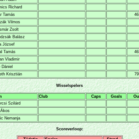
ics Richard
r Tamás
46
zák Vilmos
smár Zsolt
dzsák Balász
a József
al Tamás
46
n Vladimir
 Dániel
th Krisztián
79
Wisselspelers
m
Club
Caps
Goals
Ou
rcsi Szilárd
 Ákos
lic Nemanja
Scoreverloop: