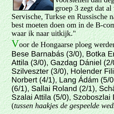
groep 3 zegt dat al
Servische, Turkse en Russische na
best moeten doen om in de B-compe
waar ik naar uitkijk."
V
oor de Hongaarse ploeg werden
Bese Barnabás (3/0), Botka En
Attila (3/0), Gazdag Dániel (2
Szilveszter (3/0), Holender Fi
Norbert (4/1), Lang Ádám (5/0
(6/1), Sallai Roland (2/1), Sch
Szalai Attila (5/0), Szoboszlai
(
tussen haakjes de gespeelde wed