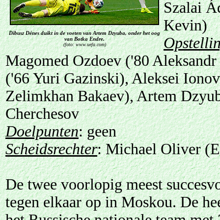
Szalai Á
Kevin)
Dibusz Dénes duikt in de voeten van Artem Dzyuba, onder het oog
Opstelli
van Botka Endre.
(foto: www.uefa.com)
Magomed Ozdoev ('80 Aleksandr 
('66 Yuri Gazinski), Aleksei Iono
Zelimkhan Bakaev), Artem Dzyuba
Cherchesov
Doelpunten
: geen
Scheidsrechter
: Michael Oliver (
De twee voorlopig meest succesvo
tegen elkaar op in Moskou. De h
het Russische nationale team met