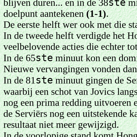
ste
blijven duren... en in de 38
mi
doelpunt aantekenen
(1-1)
.
De eerste helft wer ook met die st
In de tweede helft verdigde het H
veelbelovende acties die echter t
ste
In de 65
minuut kon een domina
Nieuwe vervangingen vonden dan p
ste
In de 81
minuut gingen de Ser
waarbij een schot van Jovics lang
nog een prima redding uitvoeren en
de Serviërs nog een uitstekende k
resultaat niet meer gewijzigd.
In de voorlopige stand komt Hong