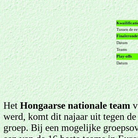
Kwailificat
Tussen de ee
Finaleronde
Datum
Teams
Play-offs
Datum
Het
Hongaarse nationale team
v
werd, komt dit najaar uit tegen de
groep. Bij een mogelijke groepso