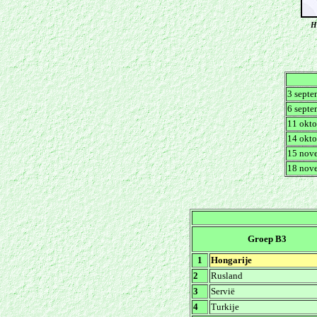
H
3 septe
6 septe
11 okto
14 okto
15 nov
18 nov
Groep B3
1
Hongarije
2
Rusland
3
Servië
4
Turkije