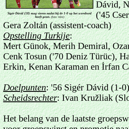
Dávid, N
('45 Cse
Sigér Dávid (18) mag vieren nadat hij de 1-0 op het scorebord
heeft gezet.
(foto: mlsz)
Gera Zoltán (assistent-coach)
Opstelling Turkije
:
Mert Günok, Merih Demiral, Ozan
Cenk Tosun ('70 Deniz Türüc), H
Erkin, Kenan Karaman en İrfan Ca
Doelpunten
: '56 Sigér Dávid (1-0
Scheidsrechter
: Ivan Kružliak (Sl
Het belang van de laatste groepsw
voor groepswinst en promotie naa