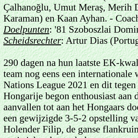
Çalhanoğlu, Umut Meraş, Merih D
Karaman) en Kaan Ayhan. - Coac
Doelpunten
: '81 Szoboszlai Domi
Scheidsrechter
: Artur Dias (Portu
290 dagen na hun laatste EK-kwal
team nog eens een internationale w
Nations League 2021 en dit tegen 
Hongarije begon enthousiast aan 
aanvallen tot aan het Hongaars do
een gewijzigde 3-5-2 opstelling v
Holender Filip, de ganse flankrui