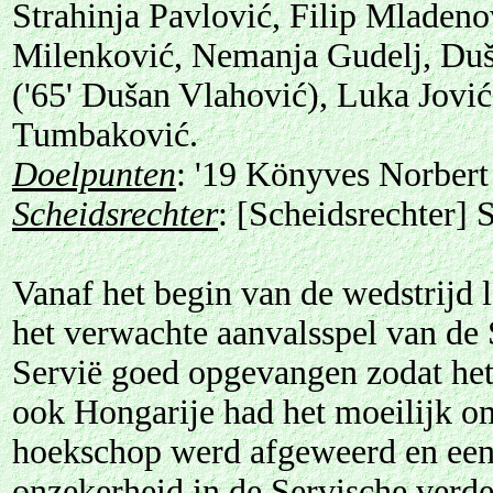
Strahinja Pavlović, Filip Mladeno
Milenković, Nemanja Gudelj, Duša
('65' Dušan Vlahović), Luka Jovi
Tumbaković.
Doelpunten
: '19 Könyves Norbert
Scheidsrechter
: [Scheidsrechter] 
Vanaf het begin van de wedstrijd
het verwachte aanvalsspel van de 
Servië goed opgevangen zodat het 
ook Hongarije had het moeilijk om
hoekschop werd afgeweerd en een
onzekerheid in de Servische ver