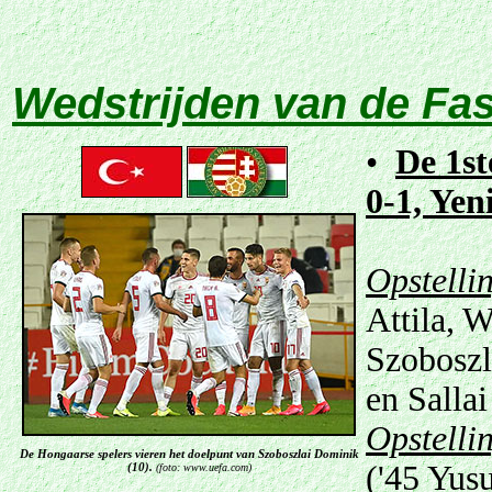
Wedstrijden van de Fa
•
De 1st
0-1, Yen
Opstelli
Attila, 
Szoboszl
en Salla
Opstelli
De Hongaarse spelers vieren het doelpunt van Szoboszlai Dominik
('45 Yus
(10).
(foto: www.uefa.com)