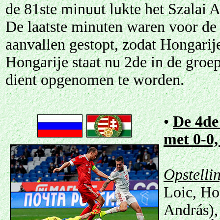
de 81ste minuut lukte het Szalai At
De laatste minuten waren voor de 
aanvallen gestopt, zodat Hongari
Hongarije staat nu 2de in de groe
dient opgenomen te worden.
•
De 4de
met 0-0
Opstelli
Loic, Hol
András),