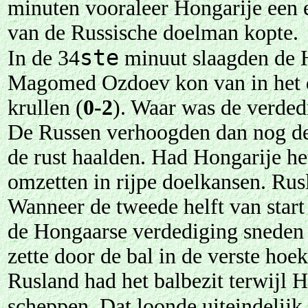
minuten vooraleer Hongarije een 
van de Russische doelman kopte.
ste
In de 34
minuut slaagden de Ho
Magomed Ozdoev kon van in het do
krullen (
0-2
). Waar was de verded
De Russen verhoogden dan nog de 
de rust haalden. Had Hongarije het 
omzetten in rijpe doelkansen. Rus
Wanneer de tweede helft van star
de Hongaarse verdediging sneden 
zette door de bal in de verste hoek
Rusland had het balbezit terwijl
scheppen. Dat loonde uiteindelijk