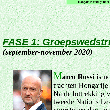
Hongarije eindigt
na 6 
FASE 1: Groepswedstr
(september-november 2020)
M
arco Rossi
is n
trachten Hongarije 
Na de lottrekking v
tweede Nations Lea
voorstellen dan deg