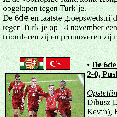
opgelopen tegen Turkije.
de
De 6
en laatste groepswedstrij
tegen Turkije op 18 november een 
triomferen zij en promoveren zij 
•
De 6de
2-0, Pus
Opstelli
Dibusz D
Kevin), H