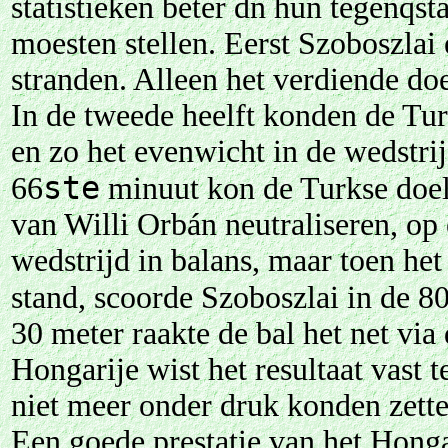
statistieken beter dn hun tegenqs
moesten stellen. Eerst Szoboszla
stranden. Alleen het verdiende do
In de tweede heelft konden de Tur
en zo het evenwicht in de wedstrij
ste
66
minuut kon de Turkse doel
van Willi Orbán neutraliseren, op
wedstrijd in balans, maar toen het
stand, scoorde Szoboszlai in de 8
30 meter raakte de bal het net via 
Hongarije wist het resultaat vast 
niet meer onder druk konden zette
Een goede prestatie van het Hong