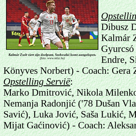
Opstelli
Dibusz D
Kalmár Z
Gyurcsó 
Kalmár Zsolt viert zijn doelpunt, Szoboszlai komt aangelopen.
Endre, S
(foto: www.mlsz.hu)
Könyves Norbert) - Coach: Gera Z
Opstelling Servië
:
Marko Dmitrović, Nikola Milenko
Nemanja Radonjić ('78 Dušan Vlah
Savić), Luka Jović, Saša Lukić, M
Mijat Gaćinović) - Coach: Aleksa