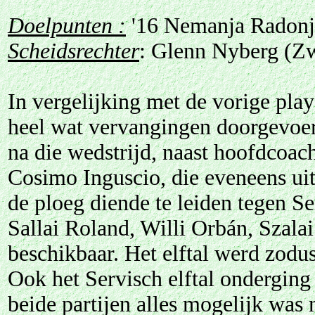
Doelpunten :
'16 Nemanja Radonjić
Scheidsrechter
: Glenn Nyberg (Z
In vergelijking met de vorige pla
heel wat vervangingen doorgevoer
na die wedstrijd, naast hoofdcoac
Cosimo Inguscio, die eveneens uit
de ploeg diende te leiden tegen Ser
Sallai Roland, Willi Orbán, Szal
beschikbaar. Het elftal werd zodu
Ook het Servisch elftal onderging
beide partijen alles mogelijk was 