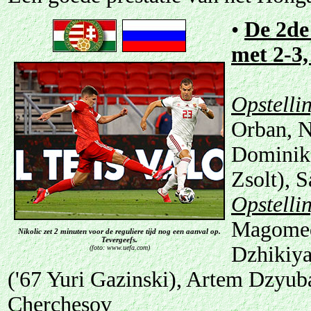
•
De 2de
met 2-3,
Opstelli
Orban, N
Dominik 
Zsolt), 
Opstelli
Magomed
Nikolic zet 2 minuten voor de reguliere tijd nog een aanval op.
Tevergeefs.
Dzhikiya
(foto: www.uefa.com)
('67 Yuri Gazinski), Artem Dzyub
Cherchesov