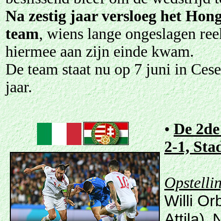
Na zestig jaar versloeg het Hon
team
, wiens lange ongeslagen ree
hiermee aan zijn einde kwam.
De team staat nu op 7 juni in Ces
jaar.
•
De 2de 
2-1, Sta
Opstelli
Willi Or
Attila)
N
,