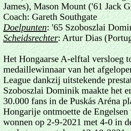
James), Mason Mount ('61 Jack Gr
Coach: Gareth Southgate
Doelpunten
: '65 Szoboszlai Domin
Scheidsrechter
: Artur Dias (Portu
Het Hongaarse A-elftal versloeg t
medaillewinnaar van het afgelope
League dankzij uitstekende prestat
Szoboszlai Dominik maakte het en
30.000 fans in de Puskás Aréna pl
Hongarije ontmoette de Engelsen v
wonnen op 2-9-2021 met 4-0 in d