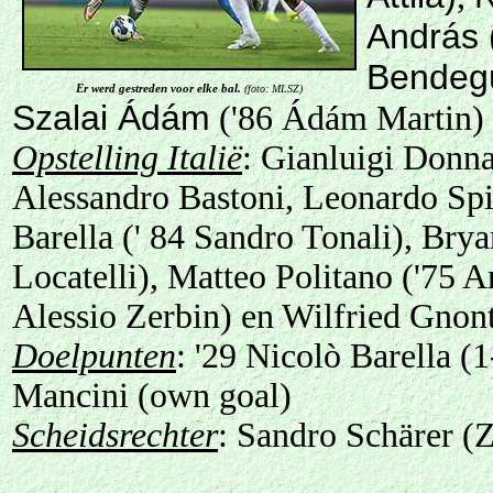
András 
Bendeg
Er werd gestreden voor elke bal.
(foto: MLSZ)
Szalai Ádám
('86 Ádám Martin)
Opstelling Italië
: Gianluigi Donn
Alessandro Bastoni, Leonardo Spi
Barella (' 84 Sandro Tonali), Bry
Locatelli), Matteo Politano ('75 
Alessio Zerbin) en Wilfried Gnon
Doelpunten
: '29 Nicolò Barella (1
Mancini (own goal)
Scheidsrechter
: Sandro Schärer (