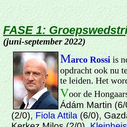
FASE 1: Groepswedstr
(juni-september 2022)
M
arco Rossi
is n
opdracht ook nu te
te leiden. Het wor
V
oor de Hongaars
Ádám Martin (6/
(2/0),
Fiola Attila
(6/0), Gazd
Kerkez Milos (2/0),
Kleinheis