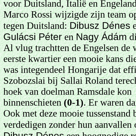
voor Duitsland, Italië en Engeland
Marco Rossi wijzigde zijn team op
Dibusz Dénes
tegen Duitsland:
Gulácsi Péter
Nagy Ádám
en
di
Al vlug trachtten de Engelsen de 
eerste kwartier een mooie kans di
was integendeel Hongarije dat eff
Szobozslai bij Sallai Roland terec
hoek van doelman Ramsdale kon
binnenschieten
(0-1)
. Er waren da
Ook met deze mooie tussenstand b
verdedigen zonder hun aanvallen o
Dibusz Dénes
een hoognodige r