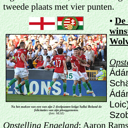
tweede plaats met vier punten.
•
De 
wins
Wolv
Opst
Ádá
Schä
Ádám
Loic
Na het maken van een van zijn 2 doelpunten krijgt Sallai Roland de
felicitaties van zijn ploeggenoten.
Szob
(foto: MLSZ)
Opstelling Engeland
: Aaron Rams