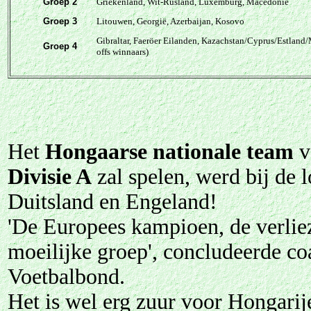
Groep 2
Griekenland, Wit-Rusland, Luxemburg, Macedonië
Groep 3
Litouwen, Georgië, Azerbaijan, Kosovo
Gibraltar, Faeröer Eilanden, Kazachstan/Cyprus/Estland/
Groep 4
offs winnaars)
Het
Hongaarse nationale team
v
Divisie A
zal spelen, werd bij de 
Duitsland en Engeland!
'De Europees kampioen, de verlieze
moeilijke groep', concludeerde co
Voetbalbond.
Het is wel erg zuur voor Hongarij