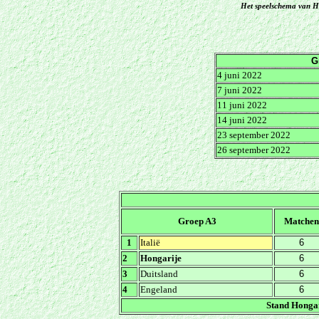
Het speelschema van H
G
4 juni 2022
7 juni 2022
11 juni 2022
14 juni 2022
23 september 2022
26 september 2022
Groep A3
Matchen
1
Italië
6
2
Hongarije
6
3
Duitsland
6
4
Engeland
6
Stand Hongari