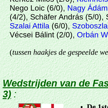
Nego Loic (6/0),
Nagy Ádám
(4/2), Schäfer András (5/0), 
Szalai Attila
(6/0),
Szoboszla
Vécsei Bálint (2/0),
Orbán Wil
(
tussen haakjes de gespeelde w
Wedstrijden van de Fa
3)
:
•
De 1st