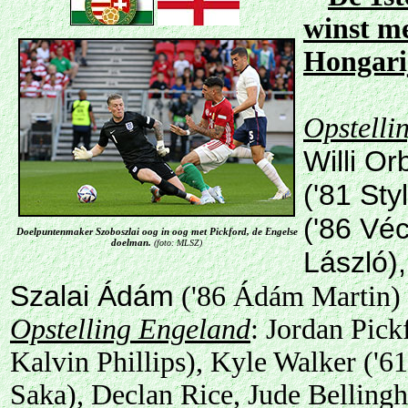
winst me
Hongari
Opstelli
Willi Or
('81 Sty
('86 Véc
Doelpuntenmaker Szoboszlai oog in oog met Pickford, de Engelse
doelman.
(foto: MLSZ)
László)
Szalai Ádám
('86 Ádám Martin)
Opstelling Engeland
: Jordan Pic
Kalvin Phillips), Kyle Walker ('6
Saka), Declan Rice, Jude Belling