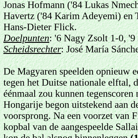
Jonas Hofmann ('84 Lukas Nmecha)
Havertz ('84 Karim Adeyemi) en 
Hans-Dieter Flick.
Doelpunten
: '6 Nagy Zsolt 1-0, '
Scheidsrechter
: José María Sánch
De Magyaren speelden opnieuw een
tegen het Duitse nationale elftal,
éénmaal zou kunnen tegenscoren n
Hongarije begon uitstekend aan d
voorsprong. Na een voorzet van F
kopbal van de aangespeelde Salla
kon de bal alsnog binnenleggen
(