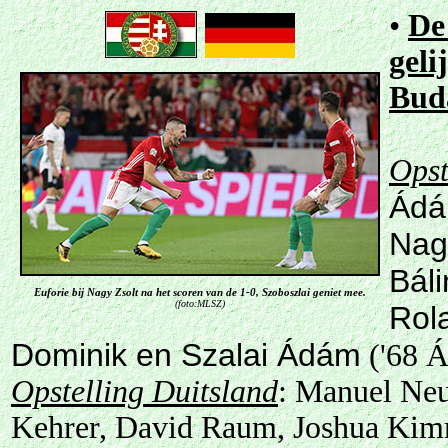
•
De
geli
Buda
Opst
Ád
Nag
Báli
Euforie bij Nagy Zsolt na het scoren van de 1-0, Szoboszlai geniet mee.
(foto:MLSZ)
Rol
Dominik en Szalai Ádám
('68 
Opstelling Duitsland
: Manuel Neu
Kehrer, David Raum, Joshua Kimm