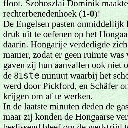
floot. Szoboszlai Dominik maakte 
rechterbenedenhoek (
1-0
)!
De Engelsen pasten onmiddellijk 
druk uit te oefenen op het Hongaar
daarin. Hongarije verdedigde zich
manier, zodat er geen ruimte was 
gaven zij hun aanvallen ook niet o
ste
de 81
minuut waarbij het scho
werd door Pickford, en Schäfer o
krijgen om af te werken.
In de laatste minuten deden de ga
maar zij konden de Hongaarse verd
beslissend bleef om de wedstrijd 