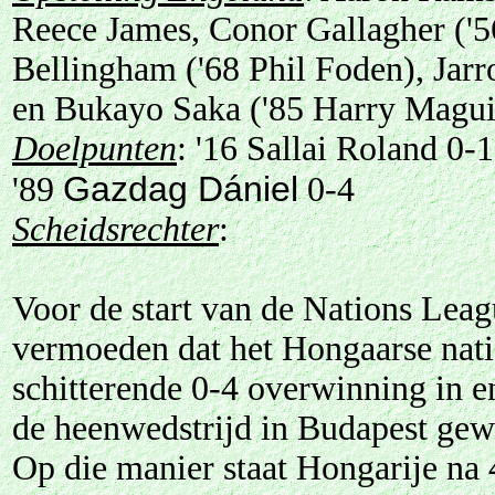
Reece James, Conor Gallagher ('5
Bellingham ('68 Phil Foden), Jar
en Bukayo Saka ('85 Harry Magui
Doelpunten
: '16 Sallai Roland 0-1
Gazdag Dániel
'89
0-4
Scheidsrechter
:
Voor de start van de Nations Le
vermoeden dat het Hongaarse nat
schitterende 0-4 overwinning in e
de heenwedstrijd in Budapest gew
Op die manier staat Hongarije na 4