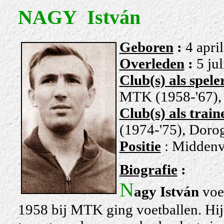
NAGY István
Geboren
:
4 apri
Overleden
:
5 ju
Club(s) als spele
MTK (1958-'67), 
Club(s) als train
(1974-'75), Doro
Positie
: Middenv
Biografie
:
N
agy István
voet
1958 bij MTK ging voetballen. Hij 