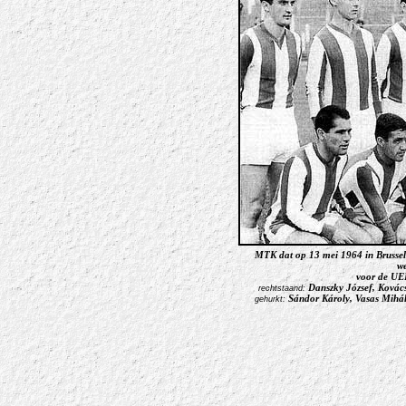
MTK dat op 13 mei 1964 in Brussel 
we
voor de UE
Danszky József,
Kovács
rechtstaand:
Sándor Károly
, Vasas Mihál
gehurkt: