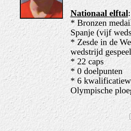
Nationaal elftal
:
* Bronzen medai
Spanje (vijf weds
* Zesde in de We
wedstrijd gespee
* 22 caps
* 0 doelpunten
* 6 kwalificatie
Olympische ploe