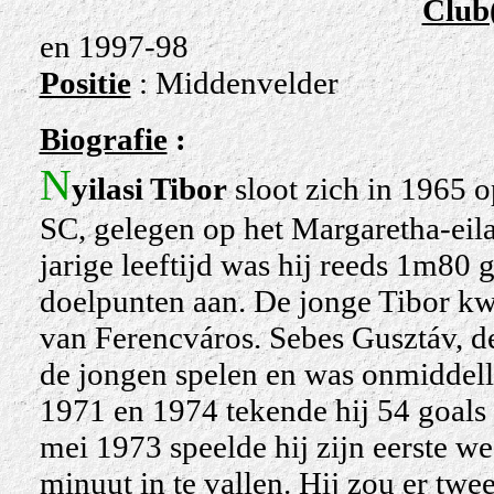
Club(
en 1997-98
Positie
: Middenvelder
Biografie
:
N
yilasi Tibor
sloot zich in 1965 op
SC
, gelegen op het Margaretha-eila
jarige leeftijd was hij reeds 1m80 
doelpunten aan. De jonge Tibor kw
van Ferencváros. Sebes Gusztáv, d
de jongen spelen en was onmiddelli
1971 en 1974 tekende hij 54 goals 
mei 1973 speelde hij zijn eerste wed
minuut in te vallen. Hij zou er t