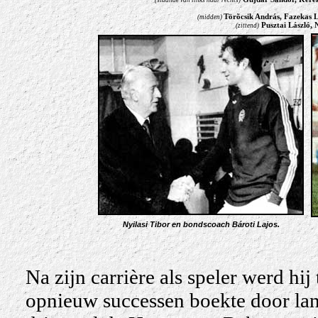
Törõcsik András
, Fazekas 
(midden)
Pusztai László
, 
(zittend)
Nyilasi Tibor en bondscoach Bároti Lajos.
Na zijn carrière als speler werd hij
opnieuw successen boekte door la