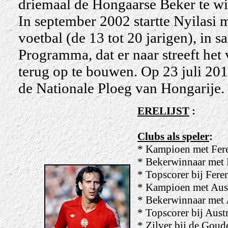
driemaal de Hongaarse Beker te w
In september 2002 startte Nyilasi m
voetbal (de 13 tot 20 jarigen), in
Programma, dat er naar streeft het 
terug op te bouwen. Op 23 juli 201
de Nationale Ploeg van Hongarije.
ERELIJST
:
Clubs als speler
:
* Kampioen met Fere
* Bekerwinnaar met 
* Topscorer bij Fere
* Kampioen met Aust
* Bekerwinnaar met 
* Topscorer bij Aust
* Zilver bij de Gou