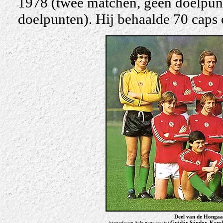
1978 (twee matchen, geen doelpunt
doelpunten). Hij behaalde 70 caps
Deel van de Hongaa
Gujdár Sándor, Kereki
(staande van links naar rechts)