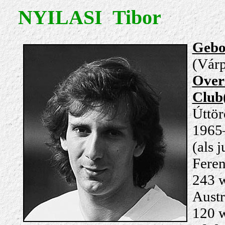
NYILASI Tibor
Gebo
(Várp
Over
Club(
Úttör
1965–
(als 
Feren
243 w
Austr
120 w