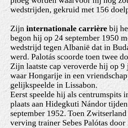
ploeg worden waarvoor hij nog zo
wedstrijden, gekruid met 156 doel
Zijn
internationale carrière
bij h
begon hij op 24 september 1950 me
wedstrijd tegen Albanië dat in Bud
werd. Palotás scoorde toen twee do
Zijn laatste cap veroverde hij op 9
waar Hongarije in een vriendschapp
gelijkspeelde in Lissabon.
Eerst speelde hij als centrumspits 
plaats aan Hidegkuti Nándor tijden
september 1952. Toen Zwitserland 
verving trainer Sebes Palótas door