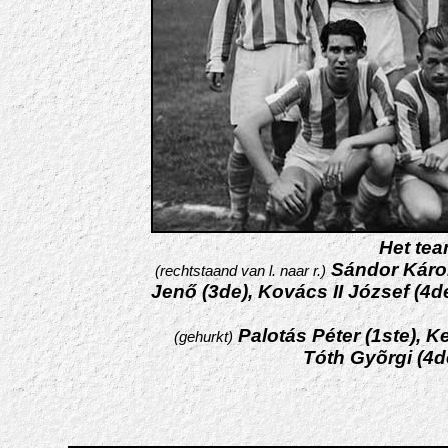
Het te
Sándor Károl
(rechtstaand van l. naar r.)
Jenő (3de), Kovács II József (4d
Palotás Péter (1ste), K
(gehurkt)
Tóth Gyõrgi (4d