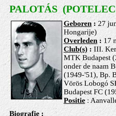
PALOTÁS (POTELECZ
Geboren
:
2
7 ju
Hongarije)
Overleden
:
17 
Club(s)
:
III. Ke
MTK Budapest (2
onder de naam Bu
(1949-'51), Bp. 
Vörös Lobogó
SE
Budapest FC (19
Positie
: Aanvall
Biografie
: