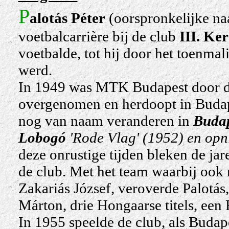
P
alotás Péter
(oorspronkelijke n
voetbalcarrière bij de club
III. Ke
voetbalde, tot hij door het toenma
werd.
In 1949 was MTK Budapest door d
overgenomen en herdoopt in
Budap
nog van naam veranderen in
Budap
Lobogó
'Rode Vlag' (1952) en op
deze onrustige tijden bleken de ja
de club. Met het team waarbij ook
Zakariás József, veroverde Palotás
Márton, drie Hongaarse titels, ee
In 1955 speelde de club, als Budap