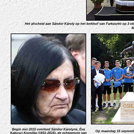
Het afscheid aan Sándor Károly op het kerkhof van Farkasréti op 3 
M
Begin mei 2015 overleed
Sándor Károlyne, Éva
Op maandag 15 septembe
Kakuszi Kornélia (1931-2015)
, de echtgenote van