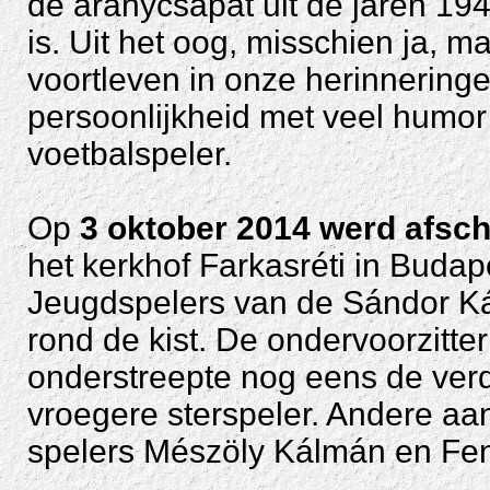
de aranycsapat uit de jaren 19
is. Uit het oog, misschien ja, maa
voortleven in onze herinnering
persoonlijkheid met veel humor 
voetbalspeler.
Op
3 oktober 2014 werd afsc
het kerkhof Farkasréti in Budap
Jeugdspelers van de Sándor K
rond de kist. De ondervoorzitte
onderstreepte nog eens de verd
vroegere sterspeler. Andere a
spelers Mészöly Kálmán en Fen