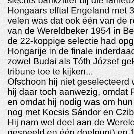
slechts bankzitter bij die fameu
Hongaars elftal Engeland met 
velen was dat ook één van de 
van de Wereldbeker 1954 in Ber
de 22-koppige selectie had op
Hongarije in de finale inderdaa
zowel Budai als Tóth József gek
tribune toe te kijken...
Ofschoon hij niet geselecteerd
hij daar toch aanwezig, omdat 
en omdat hij nodig was om hun 
nog met Kocsis Sándor en Czib
Hij nam wel deel aan de Werel
gespeeld en één doelpunt) en 1