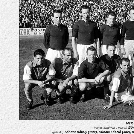
MTK 
Bör
(rechtstaand van l. naar r.)
Sándor Károly (1ste), Kubala László (3de), K
(gehurkt)