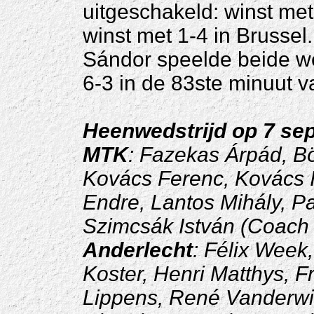
uitgeschakeld: winst me
winst met 1-4 in Brussel.
Sándor speelde beide we
6-3 in de 83ste minuut v
Heenwedstrijd op 7 se
MTK
: Fazekas Árpád, B
Kovács Ferenc, Kovács I
Endre, Lantos Mihály, Pa
Szimcsák István (Coach
Anderlecht
: Félix Week
Koster, Henri Matthys, F
Lippens, René Vanderwil