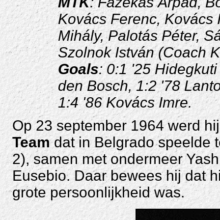
MTK
: Fazekas Árpád, B
Kovács Ferenc, Kovács I
Mihály, Palotás Péter, S
Szolnok István (Coach 
Goals
: 0:1 '25 Hidegkut
den Bosch, 1:2 '78 Lanto
1:4 '86 Kovács Imre.
Op 23 september 1964 werd hij
Team
dat in Belgrado speelde 
2), samen met ondermeer Yashin
Eusebio. Daar bewees hij dat h
grote persoonlijkheid was.