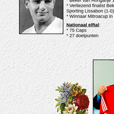
* Beker van Hongarije 
* Verliezend finalist B
Sporting Lissabon (1-0)
* Winnaar Mitroacup i
Nationaal elftal
:
* 75 Caps
* 27 doelpunten