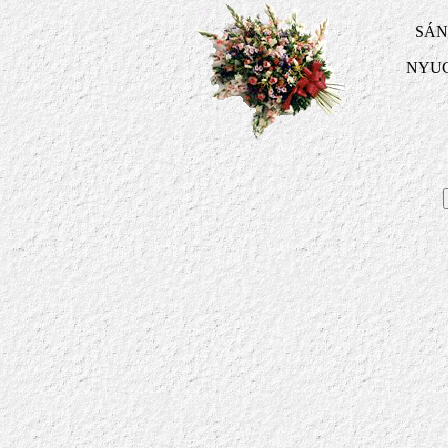
SÁN
NYUG
R