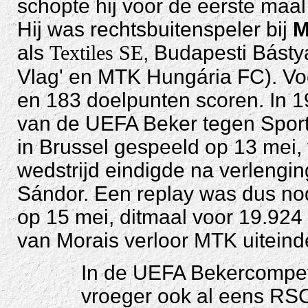
schopte hij voor de eerste maal
Hij was rechtsbuitenspeler bij
M
als
Textiles SE
, Budapesti Bást
Vlag' en MTK Hungária FC). Vo
en 183 doelpunten scoren. In 1
van de UEFA Beker tegen Sporti
in Brussel gespeeld op 13 mei,
wedstrijd eindigde na verlengi
Sándor. Een replay was dus nod
op 15 mei, ditmaal voor 19.92
van Morais verloor MTK uiteindel
In de UEFA Bekercompet
vroeger ook al eens RSC