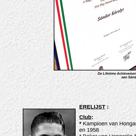
De Lifetime Achievemen
aan Sánd
ERELIJST
:
Club
:
*
Kampioen van Hongar
en 1958