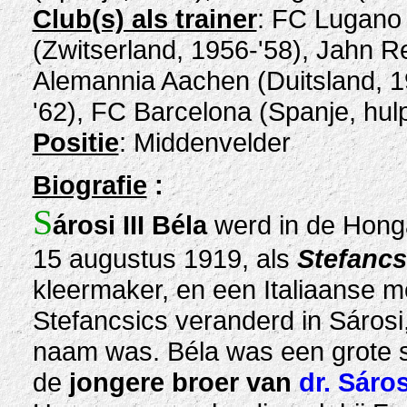
Club(s) als trainer
: FC Lugano 
(Zwitserland, 1956-'58), Jahn R
Alemannia Aachen (Duitsland, 1
'62), FC Barcelona (Spanje, hulp
Positie
: Middenvelder
Biografie
:
S
árosi III Béla
werd in de Hong
15 augustus 1919, als
Stefancs
kleermaker, en een Italiaanse m
Stefancsics veranderd in Sáros
naam was. Béla was een grote st
de
jongere broer van
dr. Sáro