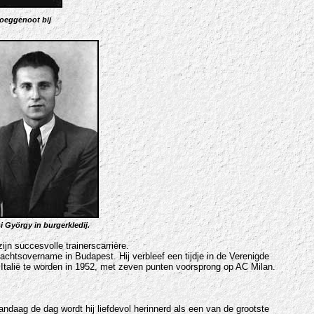
ploeggenoot bij
i György in burgerkledij.
jn succesvolle trainerscarrière.
machtsovername in Budapest. Hij verbleef een tijdje in de Verenigde
 Italië te worden in 1952, met zeven punten voorsprong op AC Milan.
ndaag de dag wordt hij liefdevol herinnerd als een van de grootste