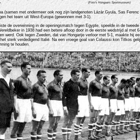
.
(Foto's
Hongaars Sportmuseum)
ropa (samen met ondermeer ook nog zijn landgenoten Lázár Gyula, Sas Ferenc
tegen het team uit West-Europa (gewonnen met 3-1).
j miste de overwinning in de openingsmatch tegen Egypte, speelde in de tweede
reldbeker in 1938 had een betere afloop door in de eerste wedstrijd al met 6
gen werd. Ook tegen Zweden, dat van Hongarije verloor met 5-1, maakte hij een
t sterk verdedigend Italië. Na een vroege goal van Colaussi kon Titkos gelijk
nning te houden.