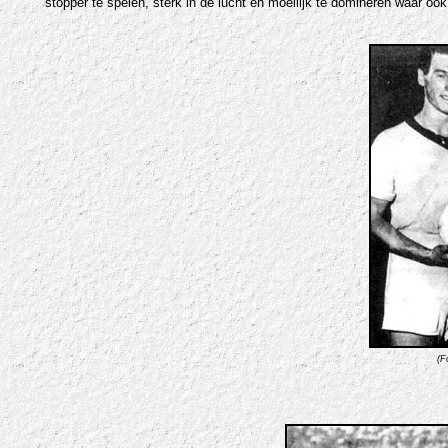
stopper te spelen, sterk in de lucht en moeilijk te domineren waar ook 
(F