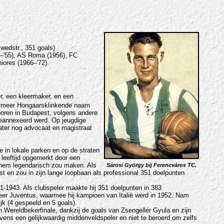
wedstr., 351 goals)
3–'55), AS Roma (1956), FC
iores (1966–'72).
, een kleermaker, en een
en meer Hongaarsklinkende naam
eboren in Budapest, volgens andere
 geannexeerd werd. Op jeugdige
later nog advocaat en magistraat
 in lokale parken en op de straten
 leeftijd opgemerkt door een
t hem legendarisch zou maken. Als
Sárosi György bij Ferencváros TC.
past en zou in zijn lange loopbaan als professional 351 doelpunten
31-1943. Als clubspeler maakte hij 351 doelpunten in 383
meer Juventus, waarmee hij kampioen van Italië werd in 1952. Nam
jk (4 gespeeld en 5 goals).
Wereldbekerfinale, dankzij de goals van Zsengellér Gyula en zijn
ens een gelijkwaardig middenveldspeler en niet te beroerd om zelfs