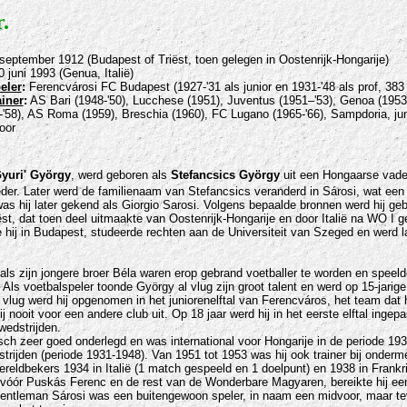
.
september 1912 (Budapest of Triëst, toen gelegen in Oostenrijk-Hongarije)
0 juni 1993 (Genua, Italië)
eler
:
Ferencvárosi FC Budapest (1927-'31 als junior en 1931-'48 als prof, 383 
ainer
:
AS Bari (1948-'50), Lucchese (1951), Juventus (1951–'53), Genoa (195
'58), AS Roma (1959), Breschia (1960), FC Lugano (1965-'66), Sampdoria, jun
oor
Gyuri' György
, werd geboren als
Stefancsics György
uit een Hongaarse vader
eder. Later werd de familienaam van Stefancsics veranderd in Sárosi, wat e
 was hij later gekend als Giorgio Sarosi. Volgens bepaalde bronnen werd hij g
ëst, dat toen deel uitmaakte van Oostenrijk-Hongarije en door Italië na WO I
e hij in Budapest, studeerde rechten aan de Universiteit van Szeged en werd 
ls zijn jongere broer Béla waren erop gebrand voetballer te worden en speelde
Als voetbalspeler toonde György al vlug zijn groot talent en werd op 15-jarige
l vlug werd hij opgenomen in het juniorenelftal van Ferencváros, het team da
j nooit voor een andere club uit. Op 18 jaar werd hij in het eerste elftal inge
wedstrijden.
sch zeer goed onderlegd en was international voor Hongarije in de periode 19
trijden (periode 1931-1948). Van 1951 tot 1953 was hij ook trainer bij onder
reldbekers 1934 in Italië (1 match gespeeld en 1 doelpunt) en 1938 in Frankri
vóór Puskás Ferenc en de rest van de Wonderbare Magyaren, bereikte hij een 
entleman Sárosi was een buitengewoon speler, in naam een midvoor, maar tev