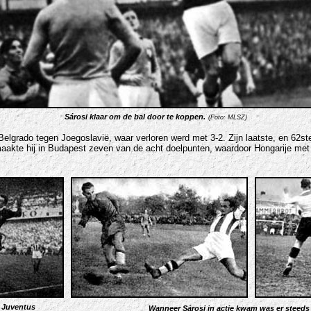
Sárosi klaar om de bal door te koppen.
(Foto:
MLSZ)
n Belgrado tegen Joegoslavië, waar verloren werd met 3-2. Zijn laatste, en 62
akte hij in Budapest zeven van de acht doelpunten, waardoor Hongarije met 8
 Juventus
Wanneer Sárosi in actie kwam was er steeds 