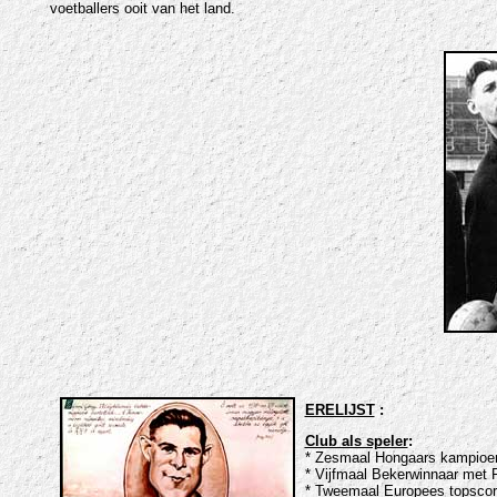
voetballers ooit van het land.
ERELIJST
:
Club als speler
:
* Zesmaal Hongaars kampioen
* Vijfmaal Bekerwinnaar met 
* Tweemaal Europees topscore