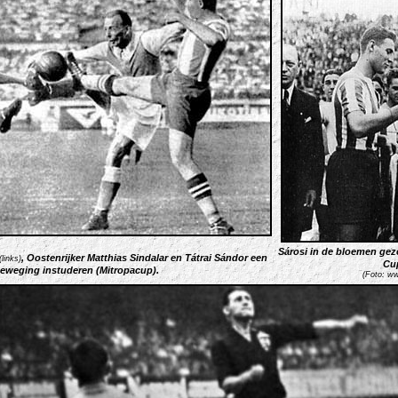
Sárosi in de bloemen gez
, Oostenrijker Matthias Sindalar en Tátrai Sándor een
(links)
Cup
beweging instuderen (Mitropacup).
(Foto:
ww