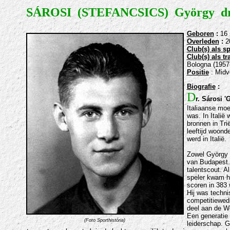
SÁROSI (STEFANCSICS) György dr
Geboren
:
16 
Overleden
:
2
Club(s) als sp
Club(s) als tr
Bologna (1957-
Positie
: Midv
Biografie
:
D
r. Sárosi '
Italiaanse mo
was. In Italië
bronnen in Tri
leeftijd woond
werd in Italië.
Zowel György a
van Budapest. 
talentscout. A
speler kwam hi
scoren in 383 
Hij was techni
competitieweds
deel aan de We
Een generatie 
(Foto Sporthistória)
leiderschap. G