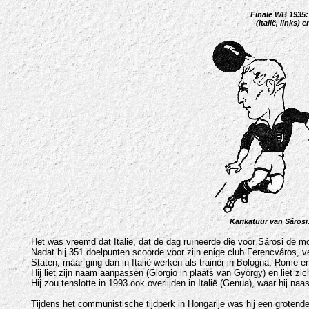
Finale WB 1935:
(Italië, links)
Karikatuur van Sárosi
Het was vreemd dat Italië, dat de dag ruïneerde die voor Sárosi de mo
Nadat hij 351 doelpunten scoorde voor zijn enige club Ferencváros, ver
Staten, maar ging dan in Italië werken als trainer in Bologna, Rome 
Hij liet zijn naam aanpassen (Giorgio in plaats van György) en liet zic
Hij zou tenslotte in 1993 ook overlijden in Italië (Genua), waar hij n
Tijdens het communistische tijdperk in Hongarije was hij een grotende