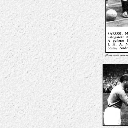
(Foto:
www.tempofr