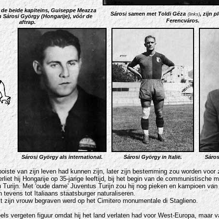
 de beide kapiteins, Guiseppe Meazza
Sárosi samen met Toldi Géza
, zijn 
(links)
 en Sárosi György (Hongarije), vóór de
Ferencváros.
aftrap.
.
Sárosi György als international.
Sárosi György in Italië.
Sáros
oiste van zijn leven had kunnen zijn, later zijn bestemming zou worden voor zi
liet hij Hongarije op 35-jarige leeftijd, bij het begin van de communistische 
en Turijn. Met 'oude dame' Juventus Turijn zou hij nog pieken en kampioen van
h tevens tot Italiaans staatsburger naturaliseren.
aast zijn vrouw begraven werd op het Cimitero monumentale di Staglieno.
els vergeten figuur omdat hij het land verlaten had voor West-Europa, maar va