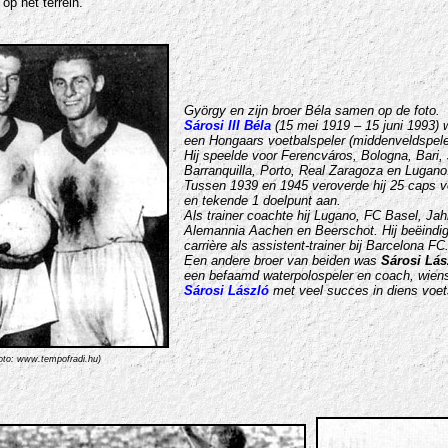
op het terrein.
György en zijn broer Béla samen op de foto.
Sárosi
III
Béla
(15 mei 1919 – 15 juni 1993)
een Hongaars voetbalspeler (middenveldspeler
Hij speelde voor Ferencváros, Bologna, Bari, 
Barranquilla, Porto, Real Zaragoza en Lugano
Tussen 1939 en 1945 veroverde hij 25 caps v
en tekende 1 doelpunt aan.
Als trainer coachte hij Lugano, FC Basel, Ja
Alemannia Aachen en Beerschot. Hij beëindig
carrière als assistent-trainer bij Barcelona FC
Een andere broer van beiden was
Sárosi Lás
een befaamd waterpolospeler en coach, wie
Sárosi László
met veel succes in diens voet
oto:
www.tempofradi.hu)