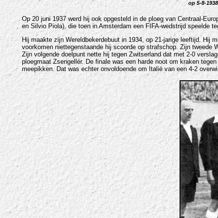
op 5-8-1938
Op 20 juni 1937 werd hij ook opgesteld in de ploeg van Centraal-Eu
en Silvio Piola), die toen in Amsterdam een FIFA-wedstrijd speelde 
Hij maakte zijn Wereldbekerdebuut in 1934, op 21-jarige leeftijd. Hi
voorkomen niettegenstaande hij scoorde op strafschop. Zijn tweede We
Zijn volgende doelpunt nette hij tegen Zwitserland dat met 2-0 versla
ploegmaat Zsengellér. De finale was een harde noot om kraken tegen he
meepikken. Dat was echter onvoldoende om Italië van een 4-2 overwi