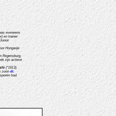
 was eveneens
) en trainer.
Junior
.
oor Hongarije
hn Regensburg,
de zijn actieve
.
zló
(°1913),
ns zoon
dr.
sporen trad.