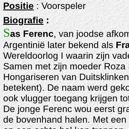
Positie
: Voorspeler
Biografie
:
S
as Ferenc
, van joodse afko
Argentinië later bekend als
Fr
Wereldoorlog I waarin zijn vad
Samen met zijn moeder Roza So
Hongariseren van Duitsklinke
betekent). De naam werd gekoz
ook vlugger toegang krijgen t
De jonge Ferenc wou eerst gr
de bovenhand halen. Met een vo