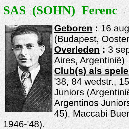
SAS (SOHN) Ferenc
Geboren
:
16 aug
(Budapest, Oosten
Overleden
:
3 se
Aires, Argentinië)
Club(s) als spele
'38, 84 wedstr., 1
Juniors (Argentini
Argentinos Juniors
45), Maccabi Buen
1946-'48).