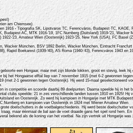
pest)
Prien am Chiemsee)
 en 1916
-
Tipografia SK, Lipotvaros TC, Ferencváros, Budapest TC, KAOE,
K, Budapest AC, MTK 1916-'19, 1FC Nurnberg (Duitsland) 1919-'21, Wacker
) 1922-'23, Amateur Wien (Oostenrijk) 1923-'25, New York (USA), FC Basel (Z
 Wacker München, BSV 1892 Berlin, Wacker München, Eintracht Francfurt
938), Rapid Boekarest (1939-'40), AS Roma (1940-'43), Ferencváros 1943 en 1
eboorte een Hongaar, maar met zijn blonde lokken, groot en stevig, leek hij da
er bij het Hongaarse elftal liep van 7 november 1915 (met 6-2 gewonnen tegen O
919 (met 2-1 gewonnen tegen Oostenrijk). Hij werd 15-maal geselectioneerd voor
n.
en in competitie en scoorde daarbij 89 doelpunten. Daarna speelde hij in het 
aantal clubs speelde: 21 in zes verschillende landen tussen 1910 en 1925! Hij ve
Duitsland en Oostenrijk. Zo werd hij kampioen in Hongarije met MTK Budapest
FC Nurnberg en kampioen van Oostenrijk in 1924 met Wiener Amateur Wien.
 grote doelschutters in de voetbalgeschiedenis. Hij werd beste doelschutter v
 traag, maar éénmaal de bal aan de voet draaide gans het spel rond hem. En h
ral bekend als de koning van het voetbal. Na zijn vertrek uit Hongarije was z