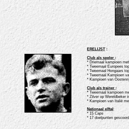
ERELIJST
:
Club als speler
:
* Driemaal kampioen met
* Tweemaal Europees tops
* Tweemaal Hongaars tops
* Tweemaal Kampioen van
* Kampioen van Oostenri
Club als trainer
:
* Tweemaal kampioen met
* Zilver op Wereldbeker i
* Kampioen van Italië m
Nationaal elftal
:
* 15 Caps
* 17 doelpunten gescoor