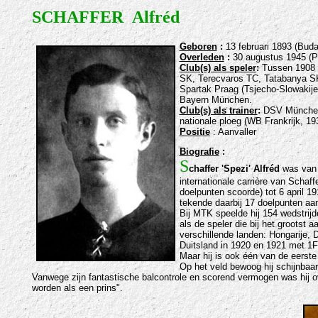
SCHAFFER Alfréd
Geboren
:
13 februari 1893 (Buda
Overleden
:
30 augustus 1945 (
Club(s) als speler
:
Tussen 1908
SK, Terecvaros TC, Tatabanya S
Spartak Praag (Tsjecho-Slowakije
Bayern München.
Club(s) als trainer
:
DSV München,
nationale ploeg (WB Frankrijk, 1
Positie
: Aanvaller
Biografie
:
S
chaffer 'Spezi' Alfréd
was van g
internationale carrière van Schaff
doelpunten scoorde) tot 6 april 1
tekende daarbij 17 doelpunten aa
Bij MTK speelde hij 154 wedstrijd
als de speler die bij het grootst 
verschillende landen: Hongarije, 
Duitsland in 1920 en 1921 met 1
Maar hij is ook één van de eerste
Op het veld bewoog hij schijnbaar
Vanwege zijn fantastische balcontrole en scorend vermogen was hij ove
worden als een prins".