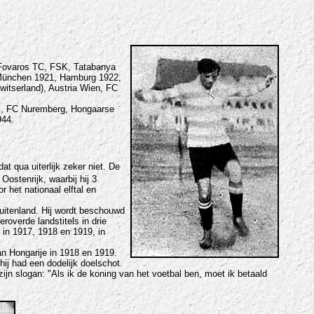
 Fovaros TC, FSK, Tatabanya
 München 1921, Hamburg 1922,
witserland), Austria Wien, FC
 , FC Nuremberg, Hongaarse
944.
t qua uiterlijk zeker niet. De
ostenrijk, waarbij hij 3
 het nationaal elftal en
buitenland. Hij wordt beschouwd
roverde landstitels in drie
 in 1917, 1918 en 1919, in
an Hongarije in 1918 en 1919.
ij had een dodelijk doelschot.
ijn slogan: "Als ik de koning van het voetbal ben, moet ik betaald