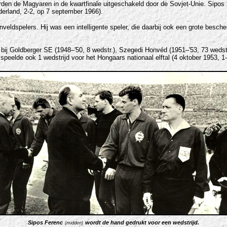
n de Magyaren in de kwartfinale uitgeschakeld door de Sovjet-Unie. Sipos z
derland, 2-2, op 7 september 1966).
ldspelers. Hij was een intelligente speler, die daarbij ook een grote besche
: bij Goldberger SE (1948–'50, 8 wedstr.), Szegedi Honvéd (1951–'53, 73 wedst
 speelde ook 1 wedstrijd voor het Hongaars nationaal elftal (4 oktober 1953, 1-
Sipos Ferenc
wordt de hand gedrukt voor een wedstrijd.
(midden)