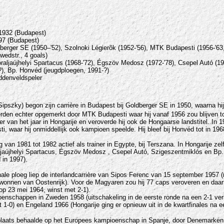
1932 (Budapest)
97 (Budapest)
berger SE (1950–'52), Szolnoki Légierõk (1952-'56), MTK Budapesti (1956-'63
wedstr., 4 goals)
aljaújhelyi Spartacus (1968-'72), Égszöv Medosz (1972-'78), Csepel Autó (197
), Bp. Honvéd (jeugdploegen, 1991-?)
ddenveldspeler
ipszky) begon zijn carrière in Budapest bij Goldberger SE in 1950, waarna hi
erden echter opgemerkt door MTK Budapesti waar hij vanaf 1956 zou blijven to
er van het jaar in Hongarije en veroverde hij ook de Hongaarse landstitel. In 1
 waar hij onmiddellijk ook kampioen speelde. Hij bleef bij Honvéd tot in 1968,
van 1981 tot 1982 actief als trainer in Egypte, bij Terszana. In Hongarije zelf
jaújhelyi Spartacus, Égszöv Medosz , Csepel Autó, Szigeszentmiklós en Bp. 
 in 1997).
ale ploeg liep de interlandcarrière van Sipos Ferenc van 15 september 1957 (
wonnen van Oostenrijk). Voor de Magyaren zou hij 77 caps veroveren en daarb
 op 23 mei 1964, winst met 2-1).
enschappen in Zweden 1958 (uitschakeling in de eerste ronde na een 2-1 ver
t 1-0
) en Engeland 1966 (
Hongarije ging er opnieuw uit in de kwartfinales na e
 plaats behaalde op het Europees kampioenschap in Spanje, door Denemarken o