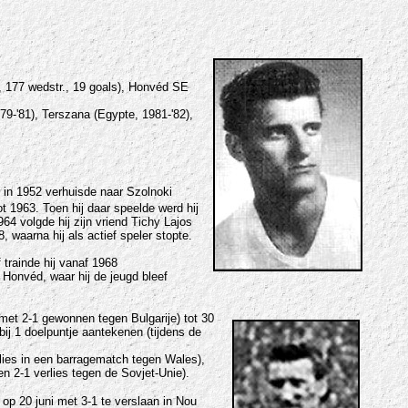
, 177 wedstr., 19 goals), Honvéd SE
9-'81), Terszana (Egypte, 1981-'82),
j in 1952 verhuisde naar Szolnoki
t 1963. Toen hij daar speelde werd hij
964 volgde hij zijn vriend Tichy Lajos
 waarna hij als actief speler stopte.
 trainde hij vanaf 1968
Honvéd, waar hij de jeugd bleef
met 2-1 gewonnen tegen Bulgarije) tot 30
ij 1 doelpuntje aantekenen (tijdens de
lies in een barragematch tegen Wales),
en 2-1 verlies tegen de Sovjet-Unie
).
p 20 juni met 3-1 te verslaan in Nou