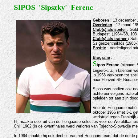
SIPOS 'Sipszky' Ferenc
Geb
oren
:
13 december 
Overleden
:
17 maart 19
Club(s) als speler
:
Gold
Budapesti (1964-'68, 103 
Club(s) als trainer
:
Sátor
Szigeszentmiklós (1983-?
Positie
: Verdedigend mi
Biografie
:
S
ipos Ferenc
(bijnaam S
Légierõk. Zijn talenten w
in 1958 verkozen tot spel
naar Honvéd SE Budapesti,
Sipos was nadien ook nog 
achtereenvolgens Sátoral
opleiden tot aan zijn dood
Voor de Hongaarse nation
oktober 1966 (met 3-1 ge
wedstrijd tegen Frankrijk
Hij maakte deel uit van de Hongaarse selecties voor de Wereldkampio
Chili 1962 (
in de kwartfinales werd verloren van Tsjecho-Slowakije me
In 1964 maakte hij ook deel uit van het Hongaars team dat de derde