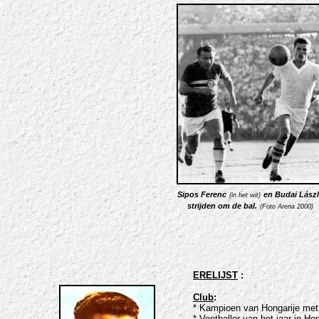
Sipos Ferenc
en Budai Lász
(in het wit)
strijden om de bal.
(Foto Arena 2000)
ERELIJST
:
Club
:
* Kampioen van Hongarije me
* Voetballer van het jaar in Ho