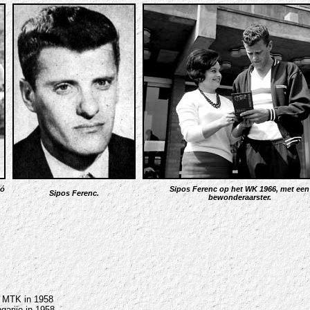
ló
Sipos Ferenc op het WK 1966, met een
Sipos Ferenc.
bewonderaarster.
t MTK in 1958
ngarije in 1958